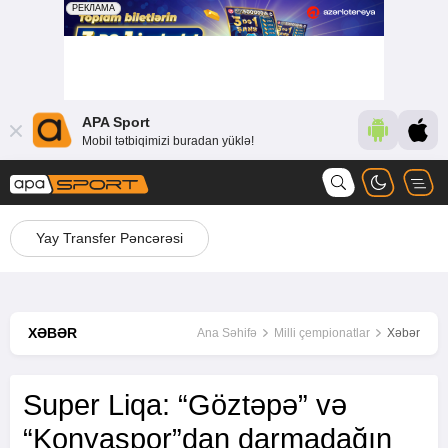
APA Sport
Mobil tətbiqimizi buradan yüklə!
Yay Transfer Pəncərəsi
XƏBƏR
Ana Səhifə
Milli çempionatlar
Xəbər
Super Liqa: “Göztəpə” və
“Konyaspor”dan darmadağın