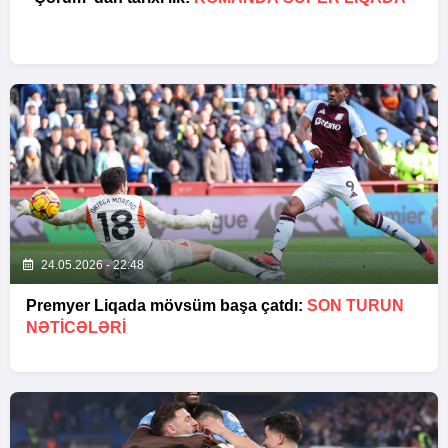
24.05.2026 - 22:48
Premyer Liqada mövsüm başa çatdı:
SON TURUN
NƏTİCƏLƏRİ