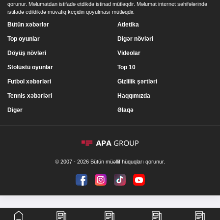
qorunur. Məlumatdan istifadə etdikdə istinad mütləqdir. Məlumat internet səhifələrində
istifadə edildikdə müvafiq keçidin qoyulması mütləqdir.
Bütün xəbərlər
Atletika
Top oyunlar
Digər növləri
Döyüş növləri
Videolar
Stolüstü oyunlar
Top 10
Futbol xəbərləri
Gizlilik şərtləri
Tennis xəbərləri
Haqqımızda
Digər
Əlaqə
© 2007 - 2026 Bütün müəllif hüquqları qorunur.