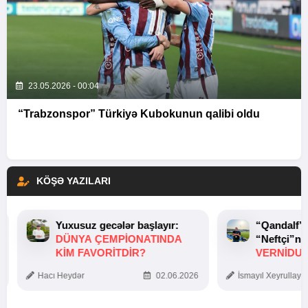
23.05.2026 - 00:04
“Trabzonspor” Türkiyə Kubokunun qalibi oldu
KÖŞƏ YAZILARI
Yuxusuz gecələr başlayır:
“Qandalf”
DÜNYA ÇEMPIONATINDA
“Neftçi”ni
KIM FAVORITDIR?
VERNİDUB
TOXUNUŞ
Hacı Heydər
02.06.2026
İsmayıl Xeyrullaye