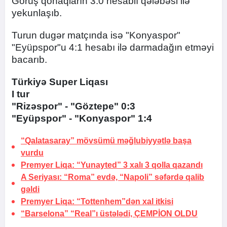
Görüş qonaqların 3:0 hesablı qələbəsi ilə
yekunlaşıb.
Turun dugər matçında isə "Konyaspor"
"Eyüpspor"u 4:1 hesabı ilə darmadağın etməyi
bacarıb.
Türkiyə Super Liqası
I tur
"Rizəspor" - "Göztepe" 0:3
"Eyüpspor" - "Konyaspor" 1:4
“Qalatasaray” mövsümü məğlubiyyətlə başa
vurdu
Premyer Liqa: “Yunayted” 3 xalı 3 qolla qazandı
A Seriyası: “Roma” evdə, “Napoli” səfərdə qalib
gəldi
Premyer Liqa: “Tottenhem”dən xal itkisi
“Barselona” “Real”ı üstələdi,
ÇEMPİON OLDU