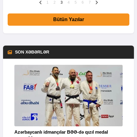
1
2
3
4
5
6
7
Bütün Yazılar
SON XƏBƏRLƏR
Azərbaycanlı idmançılar BƏƏ-də qızıl medal
Ç