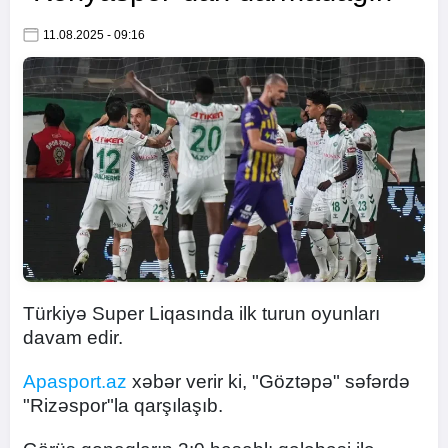
11.08.2025 - 09:16
Türkiyə Super Liqasında ilk turun oyunları
davam edir.
Apasport.az
xəbər verir ki, "Göztəpə" səfərdə
"Rizəspor"la qarşılaşıb.