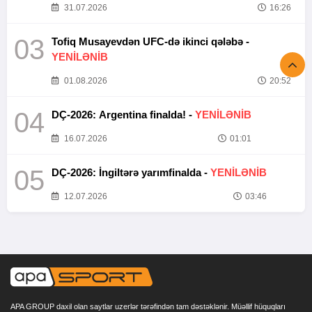
31.07.2026
16:26
03
Tofiq Musayevdən UFC-də ikinci qələbə -
YENİLƏNİB
01.08.2026
20:52
04
DÇ-2026: Argentina finalda! -
YENİLƏNİB
16.07.2026
01:01
05
DÇ-2026: İngiltərə yarımfinalda -
YENİLƏNİB
12.07.2026
03:46
APA GROUP daxil olan saytlar uzerlər tərəfindən tam dəstəklənir. Müəllif hüquqları