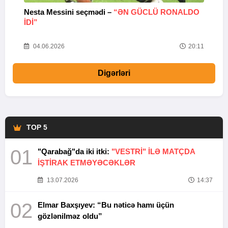
Nesta Messini seçmədi –
“ƏN GÜCLÜ RONALDO
“
IDI”
V
20
04.06.2026
20:11
Digərləri
TOP 5
01
"Qarabağ"da iki itki:
"VESTRİ" İLƏ MATÇDA
İŞTİRAK ETMƏYƏCƏKLƏR
13.07.2026
14:37
02
Elmar Baxşıyev: “Bu nəticə hamı üçün
gözlənilməz oldu”