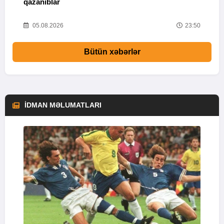
qazanıblar
Y
01
05.08.2026
23:50
Bütün xəbərlər
İDMAN MƏLUMATLARI