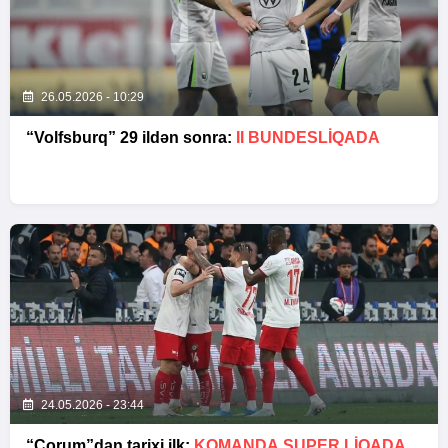
26.05.2026 - 10:29
“Volfsburq” 29 ildən sonra:
II BUNDESLİQADA
24.05.2026 - 23:44
“Çorum”dan tarixi ilk:
KOMANDA SUPER LIQADA