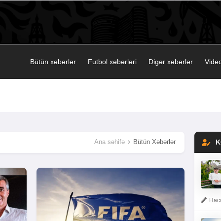
Bütün xəbərlər
Futbol xəbərləri
Digər xəbərlər
Video
Ana səhifə
Bütün Xəbərlər
K
Hacı