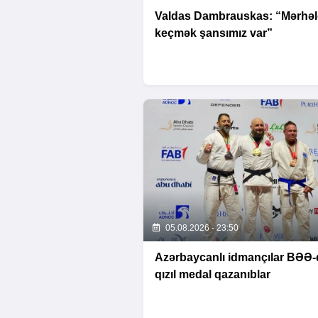
Valdas Dambrauskas: “Mərhəl
keçmək şansımız var”
05.08.2026 - 23:50
Azərbaycanlı idmançılar BƏƏ-
qızıl medal qazanıblar