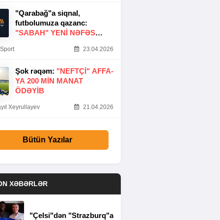
"Qarabağ"a siqnal,
futbolumuza qazanc:
"SABAH" YENI NƏFƏS
GƏTIRDI
Sport
23.04.2026
Şok rəqəm:
"NEFTÇI" AFFA-
YA 200 MIN MANAT
ÖDƏYIB
yıl Xeyrullayev
21.04.2026
Bütün Yazılar
ON XƏBƏRLƏR
"Çelsi"dən "Strazburq"a