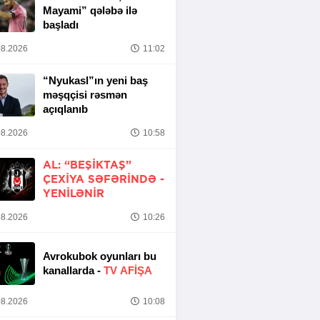
Mayami” qələbə ilə
başladı
8.2026
11:02
“Nyukasl”ın yeni baş
məşqçisi rəsmən
açıqlanıb
8.2026
10:58
AL: “BEŞIKTAŞ”
ÇEXIYA SƏFƏRINDƏ -
YENİLƏNİR
8.2026
10:26
Avrokubok oyunları bu
kanallarda -
TV AFİŞA
8.2026
10:08