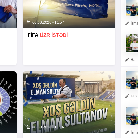
06.08.2026 - 11:57
İsma
FİFA
ÜZR İSTƏDİ
Hacı
İsma
06.08.2026 - 11:16
İsma