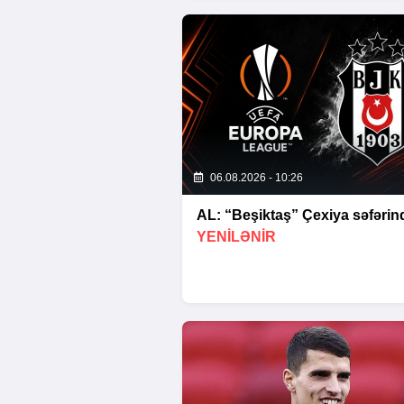
06.08.2026 - 10:26
AL: “Beşiktaş” Çexiya səfərind
YENİLƏNİR