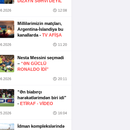
DIZAYN SƏHVI DEYIL
6.2026
12:08
Millilərimizin matçları,
Argentina-İslandiya bu
kanallarda -
TV AFİŞA
6.2026
11:20
Nesta Messini seçmədi
–
“ƏN GÜCLÜ
RONALDO IDI”
6.2026
20:11
“Ən biabırçı
hərəkətlərimdən biri idi”
-
ETIRAF -
VİDEO
5.2026
16:04
İdman komplekslərində