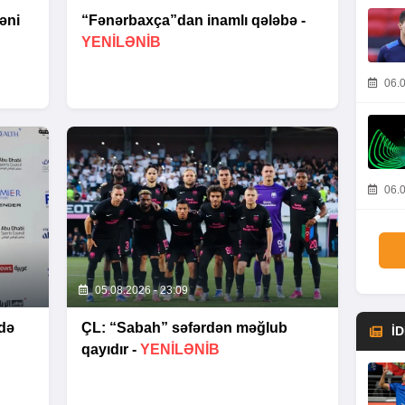
əni
“Fənərbaxça”dan inamlı qələbə -
YENİLƏNİB
06.0
06.0
05.08.2026 - 23:09
də
ÇL: “Sabah” səfərdən məğlub
İ
qayıdır -
YENİLƏNİB