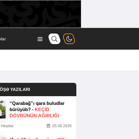
lar
ÖŞƏ YAZILARI
“Qarabağ”ı qara buludlar
bürüyüb? -
KEÇID
DÖVRÜNÜN AĞIRLIĞI
 Heydər
05.08.2026