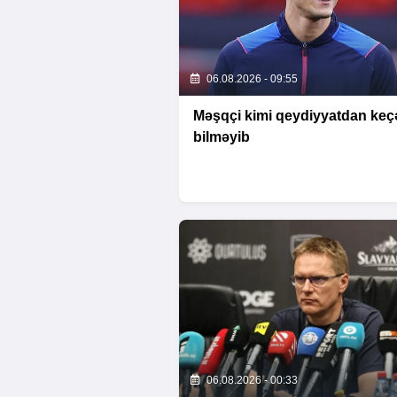
06.08.2026 - 09:55
Məşqçi kimi qeydiyyatdan keç
bilməyib
06.08.2026 - 00:33