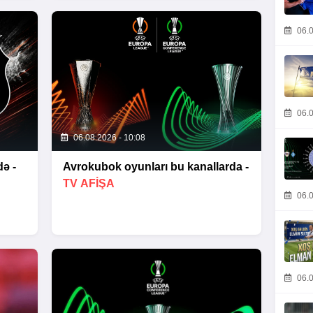
06.0
06.0
06.08.2026 - 10:08
ə -
Avrokubok oyunları bu kanallarda -
TV AFİŞA
06.0
06.0