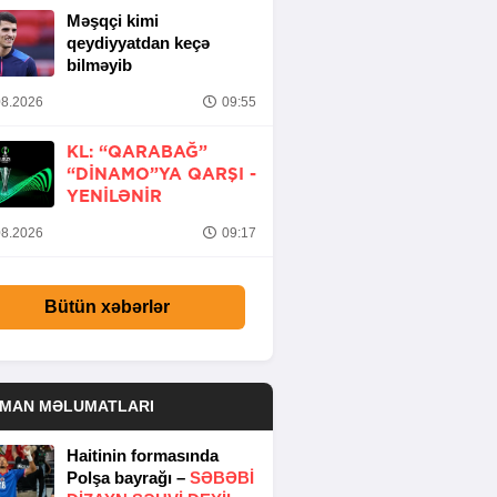
Məşqçi kimi
qeydiyyatdan keçə
bilməyib
8.2026
09:55
KL: “QARABAĞ”
“DINAMO”YA QARŞI -
YENİLƏNİR
8.2026
09:17
Bütün xəbərlər
DMAN MƏLUMATLARI
Haitinin formasında
Polşa bayrağı –
SƏBƏBI