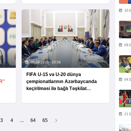
10.0
09.0
05.08.2026 - 20:56
FIFA U-15 və U-20 dünya
04.0
R”
çempionatlarının Azərbaycanda
keçirilməsi ilə bağlı Təşkilat
Komitəsinin iclası baş tutub
21.0
3
4
...
64
65