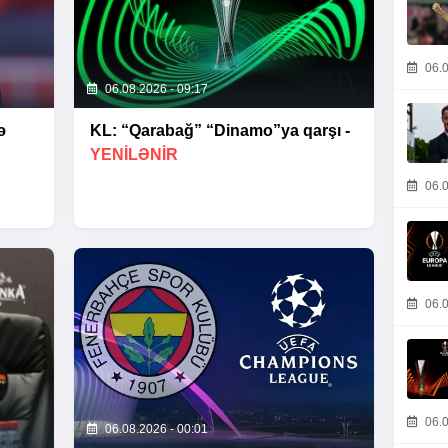
06.0
06.08.2026 - 09:17
ə
KL: “Qarabağ” “Dinamo”ya qarşı -
YENİLƏNİR
06.0
06.0
06.0
06.08.2026 - 00:01