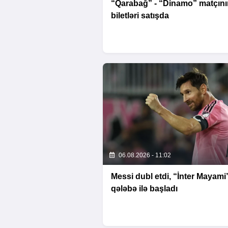
“Qarabağ” - “Dinamo” matçını
biletləri satışda
06.08.2026 - 11:02
Messi dubl etdi, “İnter Mayami
qələbə ilə başladı