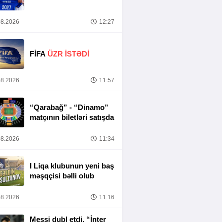
8.2026
12:27
FİFA
ÜZR İSTƏDİ
8.2026
11:57
“Qarabağ” - “Dinamo”
matçının biletləri satışda
8.2026
11:34
I Liqa klubunun yeni baş
məşqçisi bəlli olub
8.2026
11:16
Messi dubl etdi, “İnter