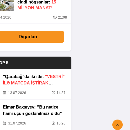
ciddi nöqsanlar:
15
MILYON MANAT!
4.2026
21:08
Digərləri
OP 5
"Qarabağ"da iki itki:
"VESTRİ"
İLƏ MATÇDA İŞTİRAK
ETMƏYƏCƏKLƏR
13.07.2026
14:37
Elmar Baxşıyev: “Bu nəticə
hamı üçün gözlənilməz oldu”
31.07.2026
16:26