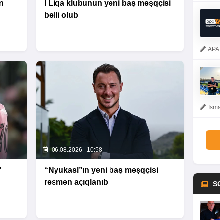
n
I Liqa klubunun yeni baş məşqçisi
bəlli olub
APA 
İsma
06.08.2026 - 10:58
”
“Nyukasl”ın yeni baş məşqçisi
rəsmən açıqlanıb
S