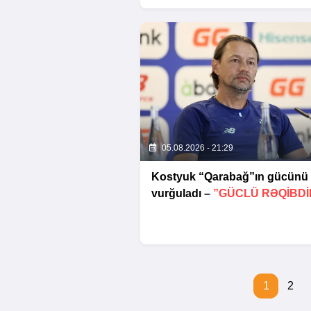
05.08.2026 - 21:29
Kostyuk “Qarabağ”ın gücünü
vurğuladı –
”GÜCLÜ RƏQİBDİ
1
2