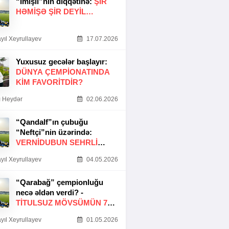
“İmişli”nin diqqətinə:
ŞIR
HƏMIŞƏ ŞIR DEYIL…
yıl Xeyrullayev
17.07.2026
Yuxusuz gecələr başlayır:
DÜNYA ÇEMPIONATINDA
KIM FAVORITDIR?
 Heydər
02.06.2026
“Qandalf”ın çubuğu
“Neftçi”nin üzərində:
VERNİDUBUN SEHRLİ
TOXUNUŞU
yıl Xeyrullayev
04.05.2026
“Qarabağ” çempionluğu
necə əldən verdi? -
TITULSUZ MÖVSÜMÜN 7
SƏBƏBI
yıl Xeyrullayev
01.05.2026