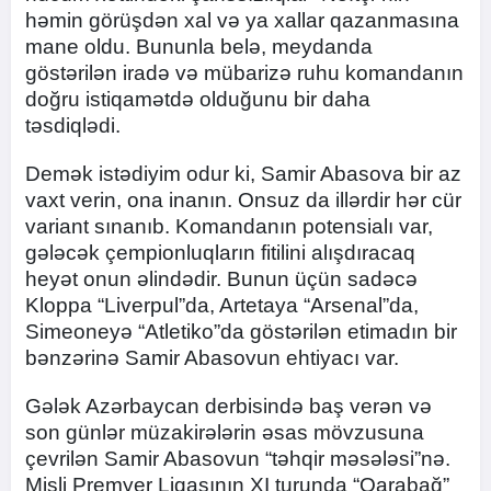
həmin görüşdən xal və ya xallar qazanmasına
mane oldu. Bununla belə, meydanda
göstərilən iradə və mübarizə ruhu komandanın
doğru istiqamətdə olduğunu bir daha
təsdiqlədi.
Demək istədiyim odur ki, Samir Abasova bir az
vaxt verin, ona inanın. Onsuz da illərdir hər cür
variant sınanıb. Komandanın potensialı var,
gələcək çempionluqların fitilini alışdıracaq
heyət onun əlindədir. Bunun üçün sadəcə
Kloppa “Liverpul”da, Artetaya “Arsenal”da,
Simeoneyə “Atletiko”da göstərilən etimadın bir
bənzərinə Samir Abasovun ehtiyacı var.
Gələk Azərbaycan derbisində baş verən və
son günlər müzakirələrin əsas mövzusuna
çevrilən Samir Abasovun “təhqir məsələsi”nə.
Misli Premyer Liqasının XI turunda “Qarabağ”