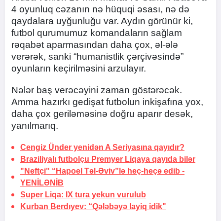
4 oyunluq cəzanın nə hüquqi əsası, nə də
qaydalara uyğunluğu var. Aydın görünür ki,
futbol qurumumuz komandaların sağlam
rəqabət aparmasından daha çox, əl-ələ
verərək, sanki “humanistlik çərçivəsində”
oyunların keçirilməsini arzulayır.
Nələr baş verəcəyini zaman göstərəcək.
Amma hazırkı gedişat futbolun inkişafına yox,
daha çox geriləməsinə doğru aparır desək,
yanılmarıq.
Cengiz Ünder yenidən A Seriyasına qayıdır?
Braziliyalı futbolçu Premyer Liqaya qayıda bilər
"Neftçi" “Hapoel Təl-Əviv”lə heç-heçə edib -
YENİLƏNİB
Super Liqa: IX tura yekun vurulub
Kurban Berdıyev: “Qələbəyə layiq idik"