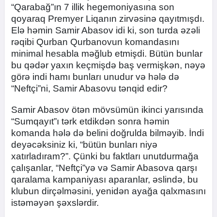
“Qarabağ”ın 7 illik hegemoniyasına son
qoyaraq Premyer Liqanın zirvəsinə qayıtmışdı.
Elə həmin Samir Abasov idi ki, son turda əzəli
rəqibi Qurban Qurbanovun komandasını
minimal hesabla məğlub etmişdi. Bütün bunlar
bu qədər yaxın keçmişdə baş vermişkən, nəyə
görə indi hamı bunları unudur və hələ də
“Neftçi”ni, Samir Abasovu tənqid edir?
Samir Abasov ötən mövsümün ikinci yarısında
“Sumqayıt”ı tərk etdikdən sonra həmin
komanda hələ də belini doğrulda bilməyib. İndi
deyəcəksiniz ki, “bütün bunları niyə
xatırladıram?”. Çünki bu faktları unutdurmağa
çalışanlar, “Neftçi”yə və Samir Abasova qarşı
qaralama kampaniyası aparanlar, əslində, bu
klubun dirçəlməsini, yenidən ayağa qalxmasını
istəməyən şəxslərdir.