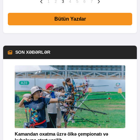
1
2
3
4
5
6
7
Bütün Yazılar
SON XƏBƏRLƏR
Kamandan oxatma üzrə ölkə çempionatı və
V