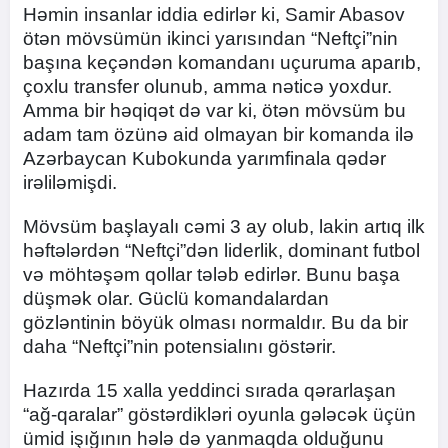
Həmin insanlar iddia edirlər ki, Samir Abasov
ötən mövsümün ikinci yarısından “Neftçi”nin
başına keçəndən komandanı uçuruma aparıb,
çoxlu transfer olunub, amma nəticə yoxdur.
Amma bir həqiqət də var ki, ötən mövsüm bu
adam tam özünə aid olmayan bir komanda ilə
Azərbaycan Kubokunda yarımfinala qədər
irəliləmişdi.
Mövsüm başlayalı cəmi 3 ay olub, lakin artıq ilk
həftələrdən “Neftçi”dən liderlik, dominant futbol
və möhtəşəm qollar tələb edirlər. Bunu başa
düşmək olar. Güclü komandalardan
gözləntinin böyük olması normaldır. Bu da bir
daha “Neftçi”nin potensialını göstərir.
Hazırda 15 xalla yeddinci sırada qərarlaşan
“ağ-qaralar” göstərdikləri oyunla gələcək üçün
ümid işığının hələ də yanmaqda olduğunu