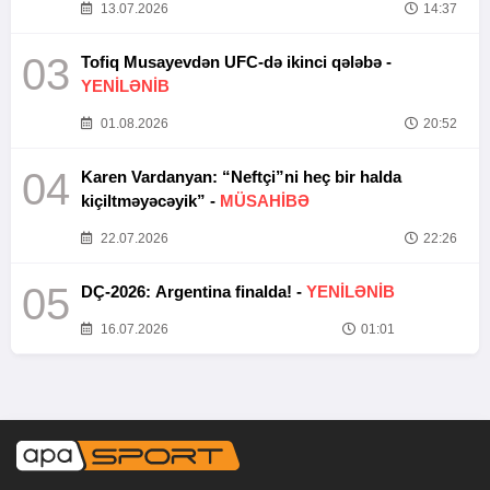
13.07.2026
14:37
03
Tofiq Musayevdən UFC-də ikinci qələbə -
YENİLƏNİB
01.08.2026
20:52
04
Karen Vardanyan: “Neftçi”ni heç bir halda
kiçiltməyəcəyik” -
MÜSAHİBƏ
22.07.2026
22:26
05
DÇ-2026: Argentina finalda! -
YENİLƏNİB
16.07.2026
01:01