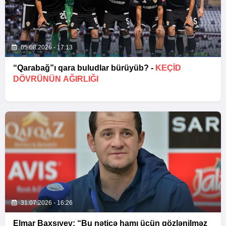
05.08.2026 - 17:13
“Qarabağ”ı qara buludlar bürüyüb? -
KEÇID
DÖVRÜNÜN AĞIRLIĞI
31.07.2026 - 16:26
Elmar Baxşıyev: “Bu nəticə hamı üçün gözlənilməz