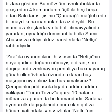
bizlərə göstərir. Bu mövsüm avrokuboklarda
çıxış edən 4 komandanın üçü ilə heç-heçə
edən Bakı təmsilçisinin “Qarabağ”ı məğlub edə
biləcəyi fikrinə inananlar da az deyildi. Bu
inamı azarkeşlərdə və futbol ictimaiyyətində
yaradan, oynatdığı dominant futbolla Samir
Abasov və etdiyi ulduz transferlərlə “Neftçi”
rəhbərliyidir.
“Zirə” ilə oyunun ikinci hissəsində “Neftçi”nin
nəyə qadir olduğunu nümayiş etdirən, son
dəqiqələrdə verilməyən penaltiyə baxmayaraq
günahı ilk növbədə özündə axtaran baş
məşqçini niyə əlinizdən buraxmalısınız?
Çempionluq iddiası ilə liqada addım-addım
irəliləyən “Turan Tovuz”a qarşı 10 nəfərlə
mübarizə aparan da bu komandadır. Sadəcə
oyunun ilk dəqiqələrində buraxılan qol və
hücum xəttindəki şanssızlıqlar “Neftçi”nin