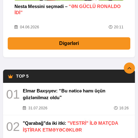
Nesta Messini seçmədi –
“ƏN GÜCLÜ RONALDO
“
IDI”
V
20
04.06.2026
20:11
Digərləri
TOP 5
01
Elmar Baxşıyev: “Bu nəticə hamı üçün
gözlənilməz oldu”
31.07.2026
16:26
02
"Qarabağ"da iki itki:
"VESTRİ" İLƏ MATÇDA
İŞTİRAK ETMƏYƏCƏKLƏR