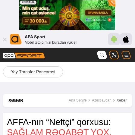
APA Sport
Mobil tətbiqimizi buradan yüklə!
Yay Transfer Pəncərəsi
XƏBƏR
Ana Səhifə
Azərbaycan
Xəbər
AFFA-nın “Neftçi” qorxusu:
SAĞLAM RƏQABƏT YOX,