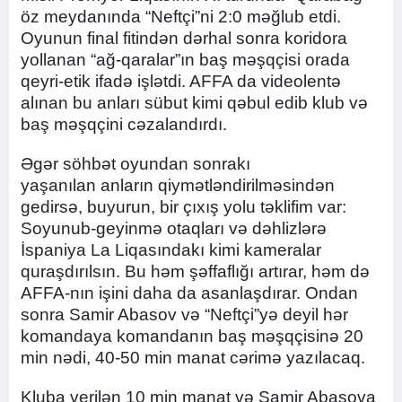
öz meydanında “Neftçi”ni 2:0 məğlub etdi.
Oyunun final fitindən dərhal sonra koridora
yollanan “ağ-qaralar”ın baş məşqçisi orada
qeyri-etik ifadə işlətdi. AFFA da videolentə
alınan bu anları sübut kimi qəbul edib klub və
baş məşqçini cəzalandırdı.
Əgər söhbət oyundan sonrakı
yaşanılan anların qiymətləndirilməsindən
gedirsə, buyurun, bir çıxış yolu təklifim var:
Soyunub-geyinmə otaqları və dəhlizlərə
İspaniya La Liqasındakı kimi kameralar
quraşdırılsın. Bu həm şəffaflığı artırar, həm də
AFFA-nın işini daha da asanlaşdırar. Ondan
sonra Samir Abasov və “Neftçi”yə deyil hər
komandaya komandanın baş məşqçisinə 20
min nədi, 40-50 min manat cərimə yazılacaq.
Kluba verilən 10 min manat və Samir Abasova