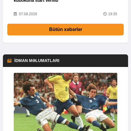
kubokuna start verilib
“
Ü
57
07.08.2026
19:35
Bütün xəbərlər
İDMAN MƏLUMATLARI