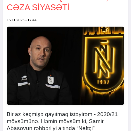
CƏZA SIYASƏTI
15.11.2025 - 17:44
Bir az keçmişə qayıtmaq istəyirəm - 2020/21
mövsümünə. Həmin mövsüm ki, Samir
Abasovun rəhbərliyi altında “Neftçi”