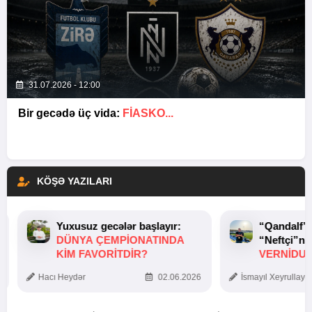
31.07.2026 - 12:00
Bir gecədə üç vida:
FIASKO...
KÖŞƏ YAZILARI
Yuxusuz gecələr başlayır:
“Qandalf”
DÜNYA ÇEMPIONATINDA
“Neftçi”ni
KIM FAVORITDIR?
VERNİDUB
TOXUNUŞ
Hacı Heydər
02.06.2026
İsmayıl Xeyrullaye