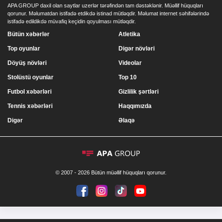
APA GROUP daxil olan saytlar uzerlər tərəfindən tam dəstəklənir. Müəllif hüquqları
qorunur. Məlumatdan istifadə etdikdə istinad mütləqdir. Məlumat internet səhifələrində
istifadə edildikdə müvafiq keçidin qoyulması mütləqdir.
Bütün xəbərlər
Atletika
Top oyunlar
Digər növləri
Döyüş növləri
Videolar
Stolüstü oyunlar
Top 10
Futbol xəbərləri
Gizlilik şərtləri
Tennis xəbərləri
Haqqımızda
Digər
Əlaqə
© 2007 - 2026 Bütün müəllif hüquqları qorunur.