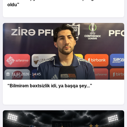
oldu”
31.07.2026 - 14:45
“Bilmirəm bəxtsizlik idi, ya başqa şey...”