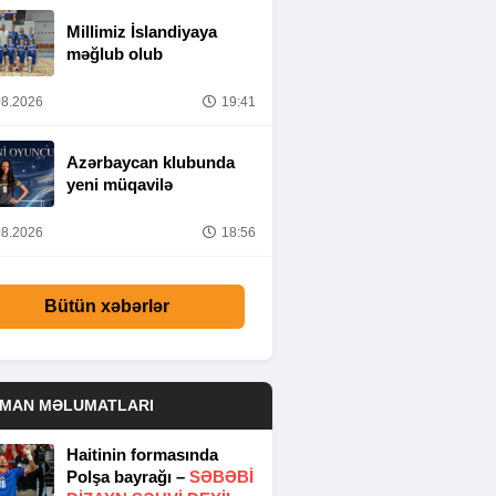
Millimiz İslandiyaya
məğlub olub
8.2026
19:41
Azərbaycan klubunda
yeni müqavilə
8.2026
18:56
Bütün xəbərlər
DMAN MƏLUMATLARI
Haitinin formasında
Polşa bayrağı –
SƏBƏBI