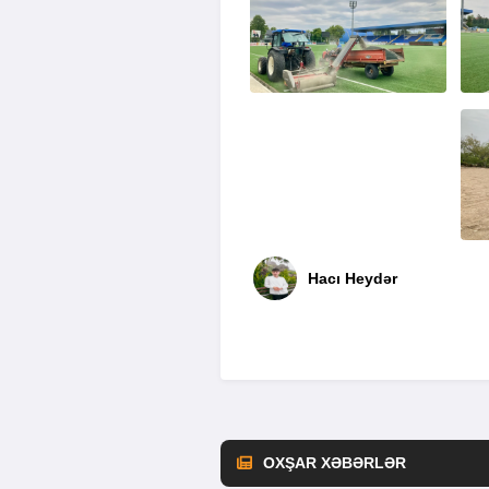
Hacı Heydər
OXŞAR XƏBƏRLƏR