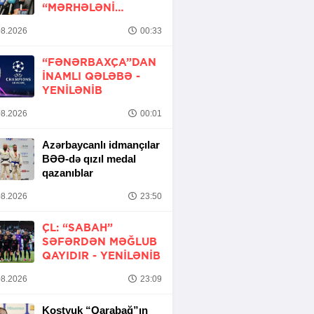
“MƏRHƏLƏNI
KEÇMƏK ŞANSIMIZ
8.2026
00:33
VAR”
“FƏNƏRBAXÇA”DAN
INAMLI QƏLƏBƏ -
YENİLƏNİB
8.2026
00:01
Azərbaycanlı idmançılar
BƏƏ-də qızıl medal
qazanıblar
8.2026
23:50
ÇL: “SABAH”
SƏFƏRDƏN MƏĞLUB
QAYIDIR -
YENİLƏNİB
8.2026
23:09
Kostyuk “Qarabağ”ın