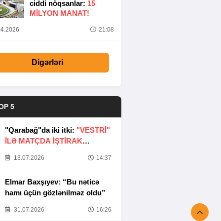
ciddi nöqsanlar:
15
MILYON MANAT!
4.2026
21:08
Digərləri
OP 5
"Qarabağ"da iki itki:
"VESTRİ"
İLƏ MATÇDA İŞTİRAK
ETMƏYƏCƏKLƏR
13.07.2026
14:37
Elmar Baxşıyev: “Bu nəticə
hamı üçün gözlənilməz oldu”
31.07.2026
16:26