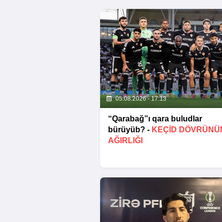
05.08.2026 - 17:13
“Qarabağ”ı qara buludlar
bürüyüb? -
KEÇID DÖVRÜNÜ
AĞIRLIĞI