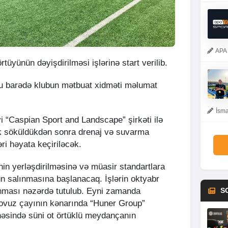
APA 
tüyünün dəyişdirilməsi işlərinə start verilib.
bu barədə klubun mətbuat xidməti məlumat
İsma
iyi “Caspian Sport and Landscape” şirkəti ilə
k söküldükdən sonra drenaj və suvarma
əri həyata keçiriləcək.
in yerləşdirilməsinə və müasir standartlara
ün salınmasına başlanacaq. İşlərin oktyabr
nması nəzərdə tutulub. Eyni zamanda
S
Tovuz çayının kənarında “Huner Group”
həsində süni ot örtüklü meydançanın