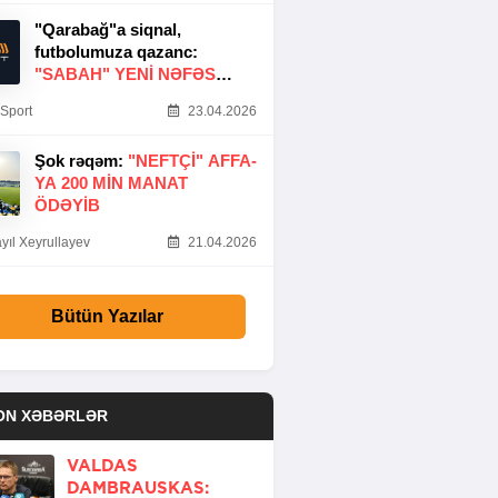
"Qarabağ"a siqnal,
futbolumuza qazanc:
"SABAH" YENI NƏFƏS
GƏTIRDI
Sport
23.04.2026
Şok rəqəm:
"NEFTÇI" AFFA-
YA 200 MIN MANAT
ÖDƏYIB
yıl Xeyrullayev
21.04.2026
Bütün Yazılar
ON XƏBƏRLƏR
VALDAS
DAMBRAUSKAS: