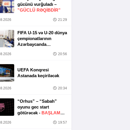
gücünü vurğuladı –
”GÜCLÜ RƏQİBDİR”
8.2026
21:29
FIFA U-15 və U-20 dünya
çempionatlarının
Azərbaycanda
keçirilməsi ilə bağlı
8.2026
20:56
Təşkilat Komitəsinin
iclası baş tutub
UEFA Konqresi
Astanada keçiriləcək
8.2026
20:34
“Orhus” – “Sabah”
oyunu gec start
götürəcək -
BAŞLAMA
SAATI DƏYIŞDIRILDI
8.2026
19:57