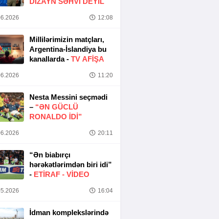
DIZAYN SƏHVI DEYIL
6.2026
12:08
Millilərimizin matçları,
Argentina-İslandiya bu
kanallarda -
TV AFİŞA
6.2026
11:20
Nesta Messini seçmədi
–
“ƏN GÜCLÜ
RONALDO IDI”
6.2026
20:11
“Ən biabırçı
hərəkətlərimdən biri idi”
-
ETIRAF -
VİDEO
5.2026
16:04
İdman komplekslərində