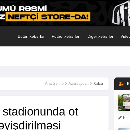
Bütün xəbərlər
Futbol xəbərləri
Digər xəbərlər
Video
Ana Səhifə
Azərbaycan
Xəbər
K
 stadionunda ot
Hacı
yişdirilməsi