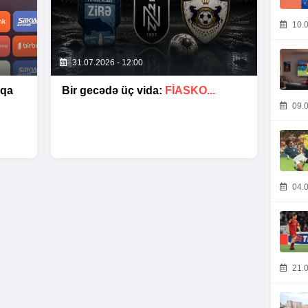
10.0
31.07.2026 - 12:00
şqa
Bir gecədə üç vida:
FIASKO...
09.0
04.0
21.0