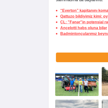
“Everton” kapitanını kom
Qattuzo bildiyimiz kimi:
oy
ÇL: "Fənər"in potensial rəq
Ançelotti həbs
oluna bilər
Badmintonçularımız beynə