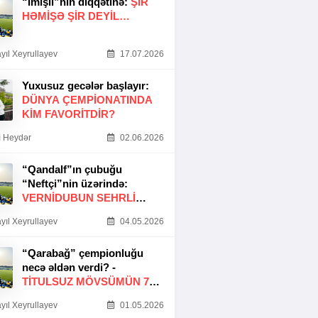
“İmişli”nin diqqətinə:
ŞIR
HƏMIŞƏ ŞIR DEYIL…
yıl Xeyrullayev
17.07.2026
Yuxusuz gecələr başlayır:
DÜNYA ÇEMPIONATINDA
KIM FAVORITDIR?
 Heydər
02.06.2026
“Qandalf”ın çubuğu
“Neftçi”nin üzərində:
VERNİDUBUN SEHRLİ
TOXUNUŞU
yıl Xeyrullayev
04.05.2026
“Qarabağ” çempionluğu
necə əldən verdi? -
TITULSUZ MÖVSÜMÜN 7
SƏBƏBI
yıl Xeyrullayev
01.05.2026