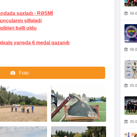
andada saxladı -
RƏSMİ
06.0
unçularını şillələdi
ibləri bəlli oldu
lxalq yarışda 6 medal qazanıb
06.0
Foto
Video
05.0
05.0