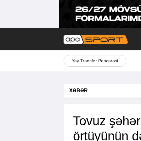
Yay Transfer Pəncərəsi
XƏBƏR
Tovuz şəhər
örtüyünün də