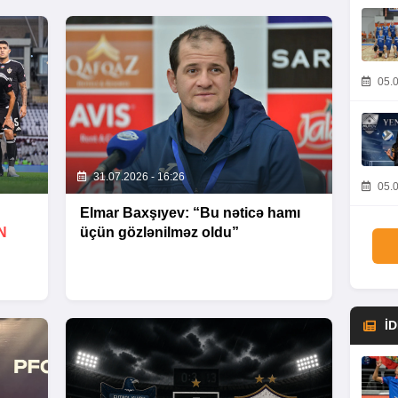
05.0
31.07.2026 - 16:26
05.0
Elmar Baxşıyev: “Bu nəticə hamı
N
üçün gözlənilməz oldu”
İ