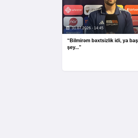
31.07.2026 - 14:45
“Bilmirəm bəxtsizlik idi, ya ba
şey...”