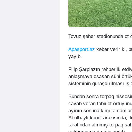
Tovuz şəhər stadionunda ot ör
Apasport.az
xəbər verir ki, 
yayıb.
Filip Şarplazın rəhbərlik etd
anlaşmaya əsasən süni örtü
sisteminin quraşdırılması işl
Bundan sonra torpaq hissəsin
cavab verən təbii ot örtüyün
ayının sonuna kimi tamamla
Abulbəyli kəndi ərazisində, 
tərəfindən alınmış torpaq sa
salınmasına da başlanılıb.