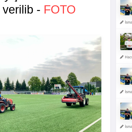
 verilib -
FOTO
İsma
Hacı
İsma
İsma