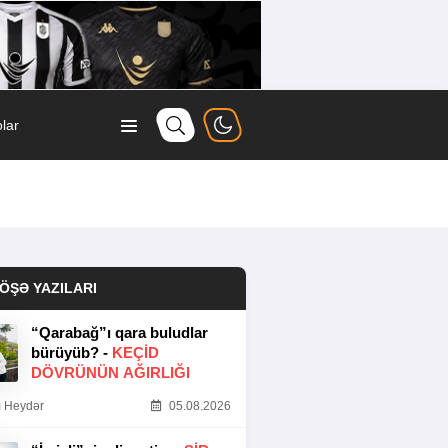
lar
ÖŞƏ YAZILARI
“Qarabağ”ı qara buludlar
bürüyüb? -
KEÇID
DÖVRÜNÜN AĞIRLIĞI
 Heydər
05.08.2026