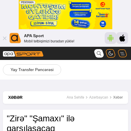
APA Sport
Mobil tətbiqimizi buradan yüklə!
Yay Transfer Pəncərəsi
XƏBƏR
Ana Səhifə
Azərbaycan
Xəbər
"Zirə" "Şamaxı" ilə
qarşılaşacaq