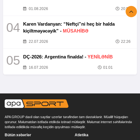
01.08.2026
20:52
04
Karen Vardanyan: “Neftçi”ni heç bir halda
kiçiltməyəcəyik” -
MÜSAHİBƏ
22.07.2026
22:26
05
DÇ-2026: Argentina finalda! -
YENİLƏNİB
16.07.2026
01:01
APA GROUP daxil olan saytlar uzerlər tərəfindən tam dəstəklənir. Müəllif hüquqları
qorunur. Məlumatdan istifadə etdikdə istinad mütləqdir. Məlumat internet səhifələrində
istifadə edildikdə müvafiq keçidin qoyulması mütləqdir.
Bütün xəbərlər
Atletika