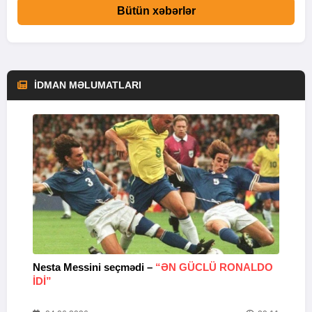
Bütün xəbərlər
İDMAN MƏLUMATLARI
Nesta Messini seçmədi –
“ƏN GÜCLÜ RONALDO
“
IDI”
V