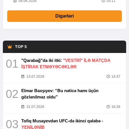
20
04.06.2026
20:11
Digərləri
TOP 5
01
"Qarabağ"da iki itki:
"VESTRİ" İLƏ MATÇDA
İŞTİRAK ETMƏYƏCƏKLƏR
13.07.2026
14:37
02
Elmar Baxşıyev: “Bu nəticə hamı üçün
gözlənilməz oldu”
31.07.2026
16:26
03
Tofiq Musayevdən UFC-də ikinci qələbə -
YENİLƏNİB