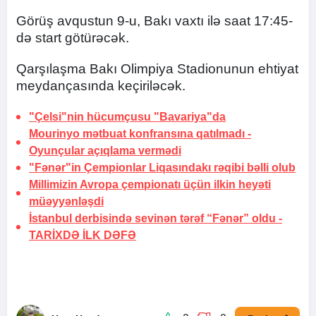
Görüş avqustun 9-u, Bakı vaxtı ilə saat 17:45-
də start götürəcək.
Qarşılaşma Bakı Olimpiya Stadionunun ehtiyat
meydançasında keçiriləcək.
"Çelsi"nin hücumçusu "Bavariya"da
Mourinyo mətbuat konfransına qatılmadı -
Oyunçular açıqlama vermədi
"Fənər"in Çempionlar Liqasındakı rəqibi bəlli olub
Millimizin Avropa çempionatı üçün ilkin heyəti
müəyyənləşdi
İstanbul derbisində sevinən tərəf “Fənər” oldu -
TARİXDƏ İLK DƏFƏ