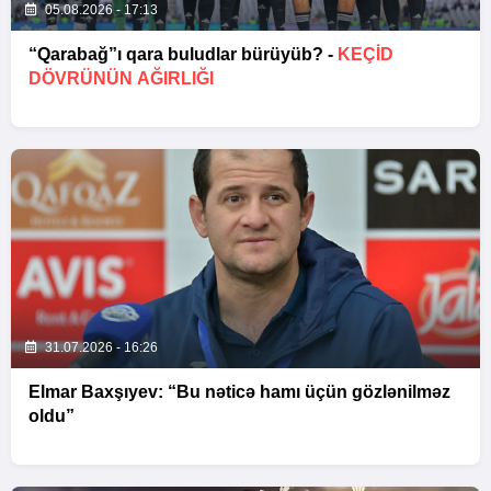
05.08.2026 - 17:13
“Qarabağ”ı qara buludlar bürüyüb? -
KEÇID
DÖVRÜNÜN AĞIRLIĞI
31.07.2026 - 16:26
Elmar Baxşıyev: “Bu nəticə hamı üçün gözlənilməz
oldu”