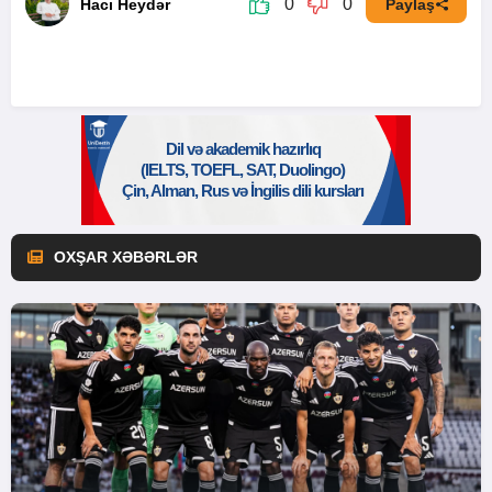
0
0
Hacı Heydər
Paylaş
OXŞAR XƏBƏRLƏR