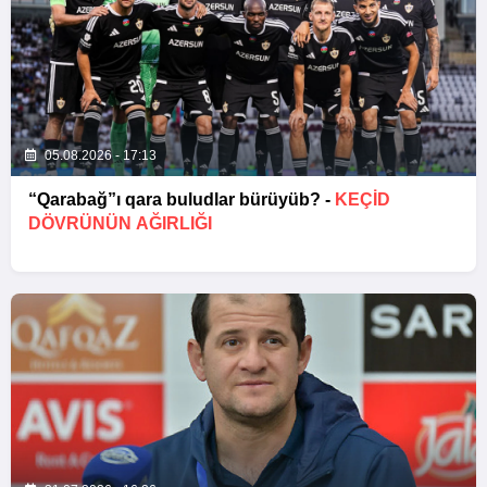
05.08.2026 - 17:13
“Qarabağ”ı qara buludlar bürüyüb? -
KEÇID
DÖVRÜNÜN AĞIRLIĞI