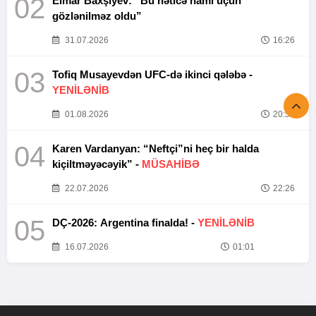
02
Elmar Baxşıyev: “Bu nəticə hamı üçün
gözlənilməz oldu”
31.07.2026
16:26
03
Tofiq Musayevdən UFC-də ikinci qələbə -
YENİLƏNİB
01.08.2026
20:52
04
Karen Vardanyan: “Neftçi”ni heç bir halda
kiçiltməyəcəyik” -
MÜSAHİBƏ
22.07.2026
22:26
05
DÇ-2026: Argentina finalda! -
YENİLƏNİB
16.07.2026
01:01