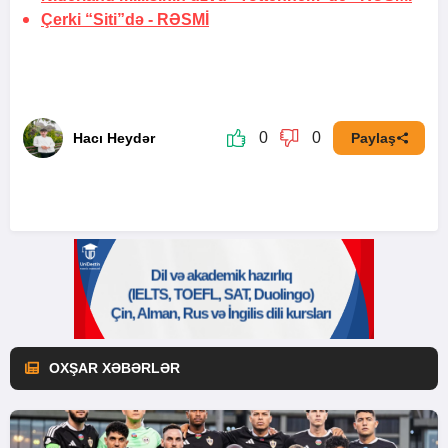
Çerki “Siti”də -
RƏSMİ
0
0
Hacı Heydər
Paylaş
OXŞAR XƏBƏRLƏR