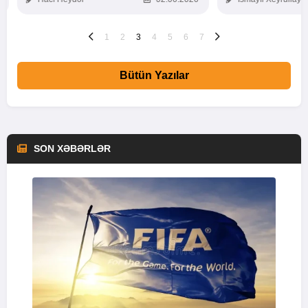
1
2
3
4
5
6
7
Bütün Yazılar
SON XƏBƏRLƏR