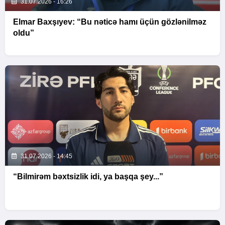
31.07.2026 - 16:26
Elmar Baxşıyev: “Bu nəticə hamı üçün gözlənilməz
oldu”
31.07.2026 - 14:45
“Bilmirəm bəxtsizlik idi, ya başqa şey...”