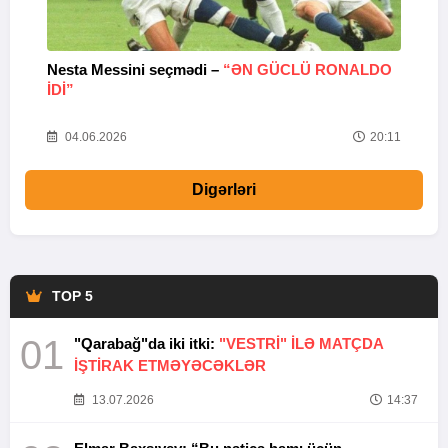
Nesta Messini seçmədi –
“ƏN GÜCLÜ RONALDO
“
IDI”
V
20
04.06.2026
20:11
Digərləri
TOP 5
01
"Qarabağ"da iki itki:
"VESTRİ" İLƏ MATÇDA
İŞTİRAK ETMƏYƏCƏKLƏR
13.07.2026
14:37