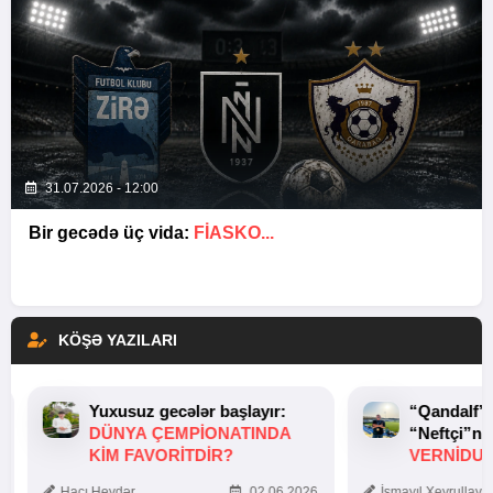
31.07.2026 - 12:00
Bir gecədə üç vida:
FIASKO...
KÖŞƏ YAZILARI
Yuxusuz gecələr başlayır:
“Qandalf”
DÜNYA ÇEMPIONATINDA
“Neftçi”ni
KIM FAVORITDIR?
VERNİDUB
TOXUNUŞ
Hacı Heydər
02.06.2026
İsmayıl Xeyrullaye