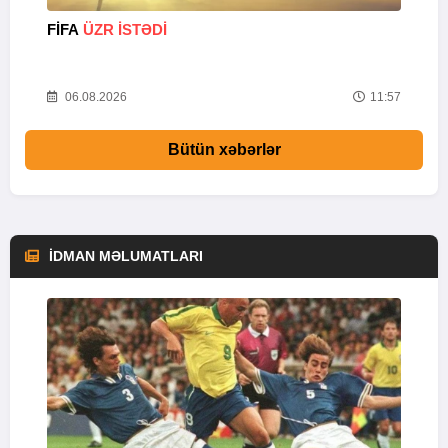
FİFA
ÜZR İSTƏDİ
“
27
06.08.2026
11:57
Bütün xəbərlər
İDMAN MƏLUMATLARI