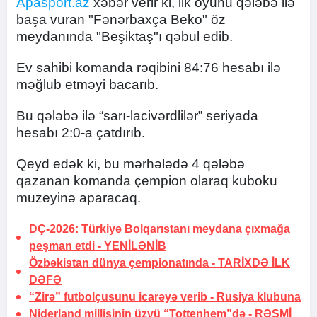
Apasport.az
xəbər verir ki, ilk oyunu qələbə ilə
başa vuran "Fənərbaxça Beko" öz
meydanında "Beşiktaş"ı qəbul edib.
Ev sahibi komanda rəqibini 84:76 hesabı ilə
məğlub etməyi bacarıb.
Bu qələbə ilə “sarı-lacivərdlilər” seriyada
hesabı 2:0-a çatdırıb.
Qeyd edək ki, bu mərhələdə 4 qələbə
qazanan komanda çempion olaraq kuboku
muzeyinə aparacaq.
DÇ-2026: Türkiyə Bolqarıstanı meydana çıxmağa
peşman etdi -
YENİLƏNİB
Özbəkistan dünya çempionatında -
TARİXDƏ İLK
DƏFƏ
“Zirə” futbolçusunu icarəyə verib -
Rusiya klubuna
Niderland millisinin üzvü “Tottenhem”də -
RƏSMİ