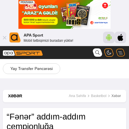
APA Sport
Mobil tətbiqimizi buradan yüklə!
Yay Transfer Pəncərəsi
XƏBƏR
Ana Səhifə
Basketbol
Xəbər
“Fənər” addım-addım
çempionluğa