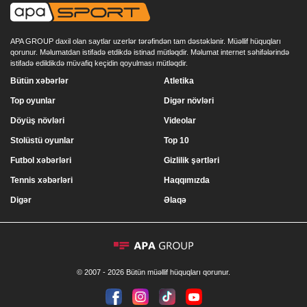
APA GROUP daxil olan saytlar uzerlər tərəfindən tam dəstəklənir. Müəllif hüquqları
qorunur. Məlumatdan istifadə etdikdə istinad mütləqdir. Məlumat internet səhifələrində
istifadə edildikdə müvafiq keçidin qoyulması mütləqdir.
Bütün xəbərlər
Atletika
Top oyunlar
Digər növləri
Döyüş növləri
Videolar
Stolüstü oyunlar
Top 10
Futbol xəbərləri
Gizlilik şərtləri
Tennis xəbərləri
Haqqımızda
Digər
Əlaqə
© 2007 - 2026 Bütün müəllif hüquqları qorunur.