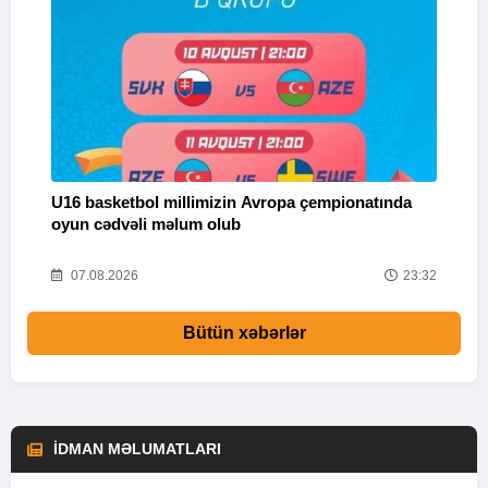
U16 basketbol millimizin Avropa çempionatında
M
oyun cədvəli məlum olub
58
07.08.2026
23:32
Bütün xəbərlər
İDMAN MƏLUMATLARI