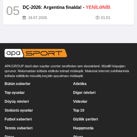
05
DÇ-2026: Argentina finalda! -
YENİLƏNİB
16.07.2026
01:01
APA GROUP daxil olan saytlar uzerlər tərəfindən tam dəstəklənir. Müəllif hüquqları
qorunur. Məlumatdan istifadə etdikdə istinad mütləqdir. Məlumat internet səhifələrində
istifadə edildikdə müvafiq keçidin qoyulması mütləqdir.
Bütün xəbərlər
Atletika
Top oyunlar
Digər növləri
Döyüş növləri
Videolar
Stolüstü oyunlar
Top 10
Futbol xəbərləri
Gizlilik şərtləri
Tennis xəbərləri
Haqqımızda