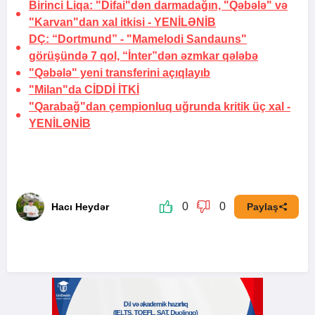
Birinci Liqa: "Difai"dən darmadağın, "Qəbələ" və
"Karvan"dan xal itkisi -
YENİLƏNİB
DÇ: “Dortmund” - "Mamelodi Sandauns"
görüşündə 7 qol, “İnter”dən əzmkar qələbə
"Qəbələ" yeni transferini açıqlayıb
"Milan"da
CİDDİ İTKİ
"Qarabağ"dan çempionluq uğrunda kritik üç xal -
YENİLƏNİB
0
0
Hacı Heydər
Paylaş