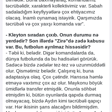
təcrübəlidir, xarakterli kollektivimiz var. Sabah
sadaladığım keyfiyyətlərə çox ehtiyacımız
olacaq. İnamlı oynamaq istəyirik. Qarşımızda
təcrübəli və çox yaxşı komanda var".
- Kleyton sıradan çıxıb. Onun durumu nə
yerdədir? Son illərdə "Zirə"də zədə kabusu
var. Bu, futbolun ayrılmaz hissəsidir?
- Təbii ki, belədir. Digər komandalarda da,
dünya futbolunda da bu hadisələri görürük.
Sadəcə bizdə zədələr tez-tez və uzunmüddətli
olur. Qismətimiz belədir. Çalışırıq ki, buna
adaptasiya olaq. Çox çətindir. Hansısa həmlə
etməyə vaxtımız çox az olur. Maykonu böyük
ümidlərlə transfer etmişdik. Onunla söhbət
etmişdim ki, bütün oyunlarda qapıda durmaq
olmayacaq, bizdə Aydın kimi təcrübəli qapıçı
var. Hər ikisinin şans alacağını bildirmişdim.