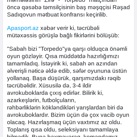
öncə qəsəbə təmsilçisinin baş məşqçisi Rəşad
Sadıqovun mətbuat konfransı keçirilib.
Apasport.az
xəbər verir ki, təcrübəli
mütəxəssis görüşlə bağlı fikirlərini bölüşüb:
"Sabah bizi "Torpedo"ya qarşı olduqca önəmli
oyun gözləyir. Qısa müddətdə hazırlığımızı
tamamladıq. İstəyirik ki, sabah ən azından
əlverişli nəticə əldə edib, səfər oyununa üstün
yollanaq. Başa düşürük, qarşımızdakı rəqib
təcrübəlidir. Xüsusilə də, 3-4 ildir
avrokuboklarda çıxış edirlər. Bilirik ki,
azarkeşlərin, futbolçuların,
rəhbərliklərin kökləndikləri yarışlardan biri də
avrokuboklardır. Bizim üçün də çox vacib oyun
olacaq. Hazırlaşmaq üçün vaxtımız az oldu.
Toplanış qısa oldu, seleksiyanı tamamlaya
bilmədik. Buna baxmayaraq, komandamız