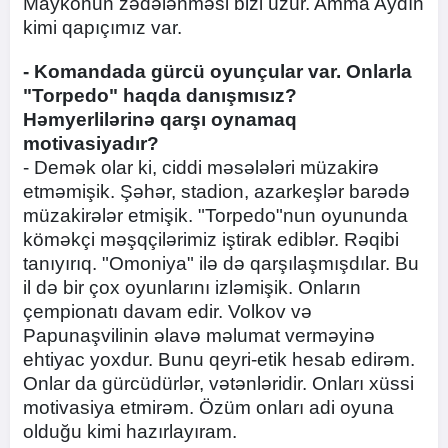
Maykonun zədələnməsi bizi üzür. Amma Aydın
kimi qapıçımız var.
- Komandada gürcü oyunçular var. Onlarla
"Torpedo" haqda danışmısız?
Həmyerlilərinə qarşı oynamaq
motivasiyadır?
- Demək olar ki, ciddi məsələləri müzakirə
etməmişik. Şəhər, stadion, azarkeşlər barədə
müzakirələr etmişik. "Torpedo"nun oyununda
köməkçi məşqçilərimiz iştirak ediblər. Rəqibi
tanıyırıq. "Omoniya" ilə də qarşılaşmışdılar. Bu
il də bir çox oyunlarını izləmişik. Onların
çempionatı davam edir. Volkov və
Papunaşvilinin əlavə məlumat verməyinə
ehtiyac yoxdur. Bunu qeyri-etik hesab edirəm.
Onlar da gürcüdürlər, vətənləridir. Onları xüssi
motivasiya etmirəm. Özüm onları adi oyuna
olduğu kimi hazırlayıram.