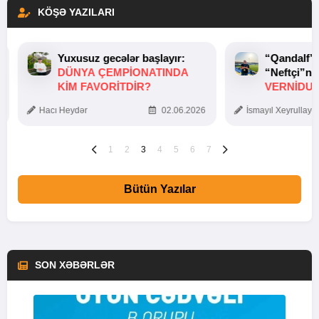
KÖŞƏ YAZILARI
Yuxusuz gecələr başlayır:
“Qandalf”
DÜNYA ÇEMPIONATINDA
“Neftçi”ni
KIM FAVORITDIR?
VERNİDUB
TOXUNUŞ
Hacı Heydər
02.06.2026
İsmayıl Xeyrullaye
1
2
3
4
5
6
7
Bütün Yazılar
SON XƏBƏRLƏR