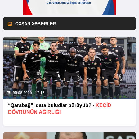
OXŞAR XƏBƏRLƏR
05.08.2026 - 17:13
“Qarabağ”ı qara buludlar bürüyüb? -
KEÇID
DÖVRÜNÜN AĞIRLIĞI