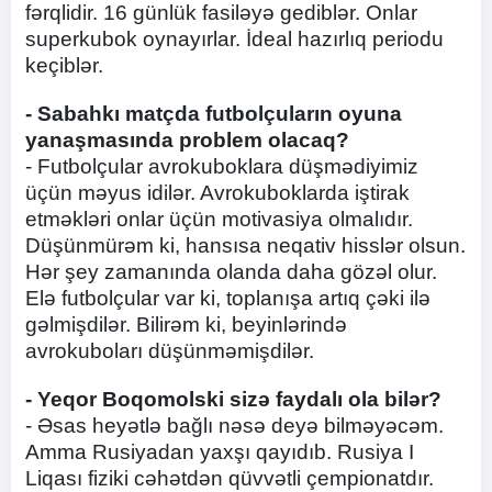
fərqlidir. 16 günlük fasiləyə gediblər. Onlar
superkubok oynayırlar. İdeal hazırlıq periodu
keçiblər.
- Sabahkı matçda futbolçuların oyuna
yanaşmasında problem olacaq?
- Futbolçular avrokuboklara düşmədiyimiz
üçün məyus idilər. Avrokuboklarda iştirak
etməkləri onlar üçün motivasiya olmalıdır.
Düşünmürəm ki, hansısa neqativ hisslər olsun.
Hər şey zamanında olanda daha gözəl olur.
Elə futbolçular var ki, toplanışa artıq çəki ilə
gəlmişdilər. Bilirəm ki, beyinlərində
avrokuboları düşünməmişdilər.
- Yeqor Boqomolski sizə faydalı ola bilər?
- Əsas heyətlə bağlı nəsə deyə bilməyəcəm.
Amma Rusiyadan yaxşı qayıdıb. Rusiya I
Liqası fiziki cəhətdən qüvvətli çempionatdır.