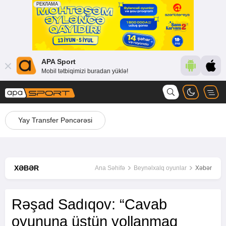
APA Sport
Mobil tətbiqimizi buradan yüklə!
Yay Transfer Pəncərəsi
XƏBƏR
Ana Səhifə
Beynəlxalq oyunlar
Xəbər
Rəşad Sadıqov: “Cavab
oyununa üstün yollanmaq