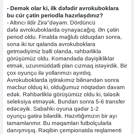
- Demək olar ki, ilk dəfədir avrokuboklara
bu cür çətin periodla hazırlaşdınız?
- Altıncı ildir Zirə"dəyəm. Dördüncü
dəfə avrokuboklarda oynayacağıq. Ən çətin
period oldu. Finalda məğlub olduqdan sonra,
sona iki tur qalanda avrokuboklara
getmədiyimiz bəlli olanda, rəhbərliklə
görüşümüz oldu. Komandada dəyişikliklər
etmək, uzunmüddətli plan cızmaq istəyirdik. Bir
çox oyunçu ilə yollarımızı ayırdıq.
Avrokuboklarda iştirakımız bilinəndən sonra
məcbur olduq ki, olduğumuz nöqtədən davam
edək. Rəhbərliklə görüşümüz oldu ki, tələsik
seleksiya etməyək. Bundan sonra 5-6 transfer
edəcəyik. Sabahkı oyuna qədər 1-2
oyunçu gətirə bilərdik. Hazırlığımızın bir ayı
tamamlanmır. Bu məqamları futbolçularla
danışmışıq. Rəqibin çempionatda reqlamenti