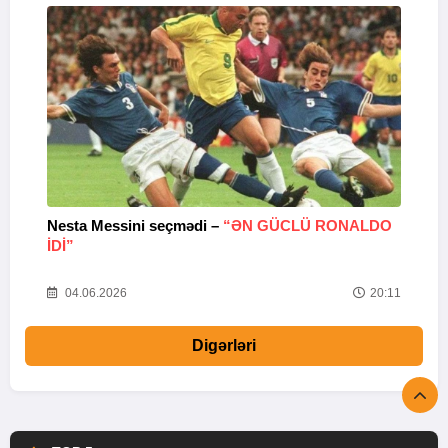
Nesta Messini seçmədi –
“ƏN GÜCLÜ RONALDO
“
IDI”
V
20
04.06.2026
20:11
Digərləri