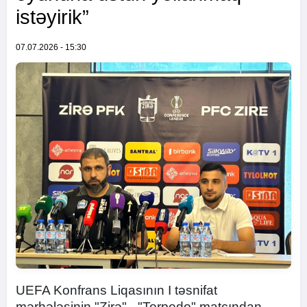
istəyirik”
07.07.2026 - 15:30
UEFA Konfrans Liqasının I təsnifat
mərhələsinin "Zirə" - "Torpedo" matçından