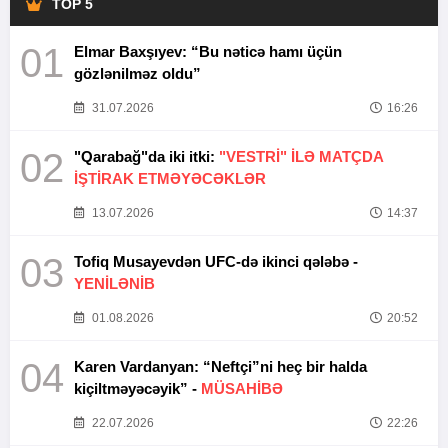
TOP 5
01
Elmar Baxşıyev: “Bu nəticə hamı üçün
gözlənilməz oldu”
31.07.2026
16:26
02
"Qarabağ"da iki itki:
"VESTRİ" İLƏ MATÇDA
İŞTİRAK ETMƏYƏCƏKLƏR
13.07.2026
14:37
03
Tofiq Musayevdən UFC-də ikinci qələbə -
YENİLƏNİB
01.08.2026
20:52
04
Karen Vardanyan: “Neftçi”ni heç bir halda
kiçiltməyəcəyik” -
MÜSAHİBƏ
22.07.2026
22:26