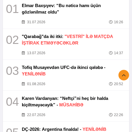
01
Elmar Baxşıyev: “Bu nəticə hamı üçün
gözlənilməz oldu”
31.07.2026
16:26
02
"Qarabağ"da iki itki:
"VESTRİ" İLƏ MATÇDA
İŞTİRAK ETMƏYƏCƏKLƏR
13.07.2026
14:37
03
Tofiq Musayevdən UFC-də ikinci qələbə -
YENİLƏNİB
01.08.2026
20:52
04
Karen Vardanyan: “Neftçi”ni heç bir halda
kiçiltməyəcəyik” -
MÜSAHİBƏ
22.07.2026
22:26
DÇ-2026: Argentina finalda! -
YENİLƏNİB