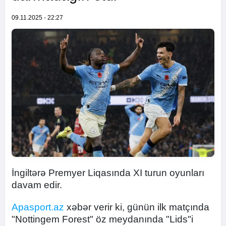
09.11.2025 - 22:27
İngiltərə Premyer Liqasında XI turun oyunları
davam edir.
Apasport.az
xəbər verir ki, günün ilk matçında
"Nottingem Forest" öz meydanında "Lids"i