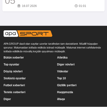
05
16.07.2026
01:01
APA GROUP daxil olan saytlar uzerlər tərəfindən tam dəstəklənir. Müəllif hüquqları
qorunur. Məlumatdan istifadə etdikdə istinad mütləqdir. Məlumat internet səhifələrində
istifadə edildikdə müvafiq keçidin qoyulması mütləqdir.
Bütün xəbərlər
Atletika
Top oyunlar
Digər növləri
Döyüş növləri
Videolar
Stolüstü oyunlar
Top 10
Futbol xəbərləri
Gizlilik şərtləri
Tennis xəbərləri
Haqqımızda
Digər
Əlaqə