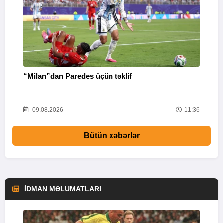
“Milan”dan Paredes üçün təklif
M
53
09.08.2026
11:36
Bütün xəbərlər
İDMAN MƏLUMATLARI