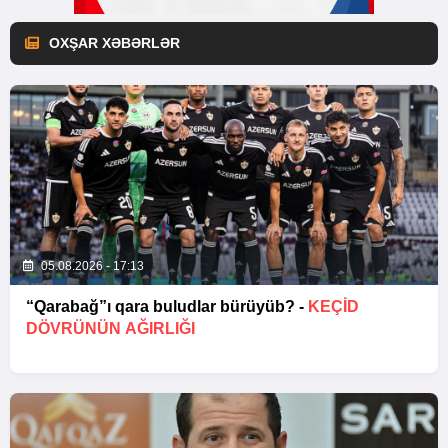
OXŞAR XƏBƏRLƏR
05.08.2026 - 17:13
“Qarabağ”ı qara buludlar bürüyüb? -
KEÇID
DÖVRÜNÜN AĞIRLIĞI