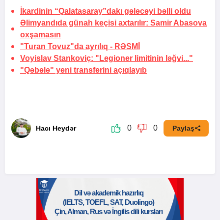
İkardinin “Qalatasaray”dakı gələcəyi bəlli oldu
Əlimyandıda günah keçisi axtarılır:
Samir Abasova
oxşamasın
"Turan Tovuz"da ayrılıq -
RƏSMİ
Voyislav Stankoviç: "Legioner limitinin ləğvi..."
"Qəbələ" yeni transferini açıqlayıb
0
0
Hacı Heydər
Paylaş