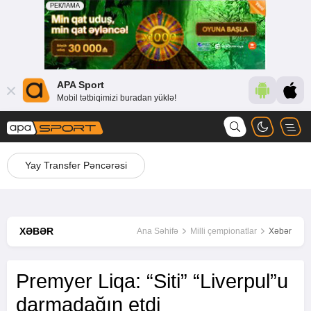
APA Sport
Mobil tətbiqimizi buradan yüklə!
Yay Transfer Pəncərəsi
XƏBƏR
Ana Səhifə
Milli çempionatlar
Xəbər
Premyer Liqa: “Siti” “Liverpul”u
darmadağın etdi