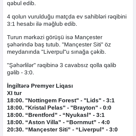
qəbul edib.
4 qolun vurulduğu matçda ev sahibləri rəqibini
3:1 hesabı ilə məğlub edib.
Turun mərkəzi görüşü isə Mançester
şəhərində baş tutub. "Mançester Siti" öz
meydanında "Liverpul"u sınağa çəkib.
"Şəhərlilər" rəqibinə 3 cavabsız qolla qalib
gəlib - 3:0.
İngiltərə Premyer Liqası
XI tur
18:00. "Nottingem Forest" - "Lids" - 3:1
18:00. "Kristal Pelas" - "Brayton" - 0:0
18:00. “Brentford” - “Nyukasl” - 3:1
18:00. “Aston Villa” - “Bornmut” - 4:0
20:30. “Mançester Siti” - “Liverpul” - 3:0