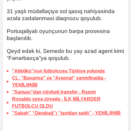
31 yaşlı müdafiəçiyə sol qasıq nahiyəsində
əzələ zədələnməsi diaqnozu qoyulub.
Portuqaliyalı oyunçunun bərpa prosesinə
başlanılıb.
Qeyd edək ki, Semedo bu yay azad agent kimi
“Fənərbaxça”ya qoşulub.
"Atletiko"nun futbolçusu Türkiyə yolunda
ÇL: "Bavariya" və "Arsenal" yarımfinalda -
YENİLƏNİB
“Şamaxı”dan növbəti transfer -
Rəsmi
Ronaldo yenə zirvədə -
İLK MİLYARDER
FUTBOLÇU OLDU
“Sabah” “Qarabağ”ı “taxtdan saldı” -
YENİLƏNİB