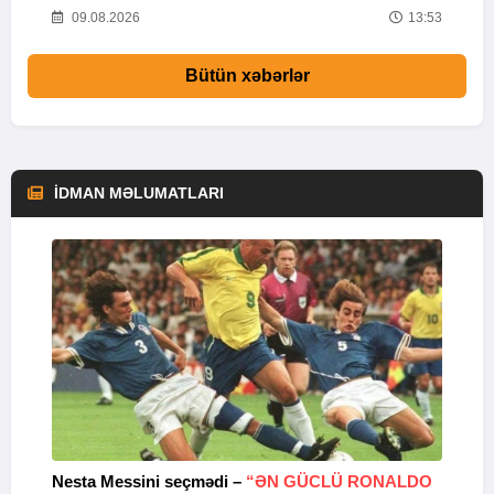
16
09.08.2026
13:53
Bütün xəbərlər
İDMAN MƏLUMATLARI
Nesta Messini seçmədi –
“ƏN GÜCLÜ RONALDO
“