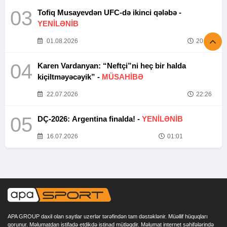
03
Tofiq Musayevdən UFC-də ikinci qələbə -
YENİLƏNİB
01.08.2026
20:52
04
Karen Vardanyan: “Neftçi”ni heç bir halda
kiçiltməyəcəyik” -
MÜSAHİBƏ
22.07.2026
22:26
05
DÇ-2026: Argentina finalda! -
YENİLƏNİB
16.07.2026
01:01
APA GROUP daxil olan saytlar uzerlər tərəfindən tam dəstəklənir. Müəllif hüquqları
qorunur. Məlumatdan istifadə etdikdə istinad mütləqdir. Məlumat internet səhifələrində