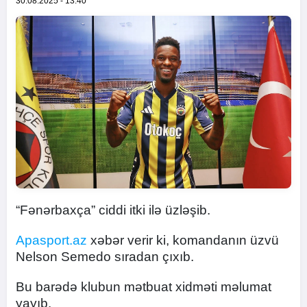
30.08.2025 - 13:40
“Fənərbaxça” ciddi itki ilə üzləşib.
Apasport.az
xəbər verir ki, komandanın üzvü
Nelson Semedo sıradan çıxıb.
Bu barədə klubun mətbuat xidməti məlumat
yayıb.