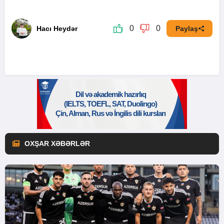
0
0
Hacı Heydər
Paylaş
OXŞAR XƏBƏRLƏR