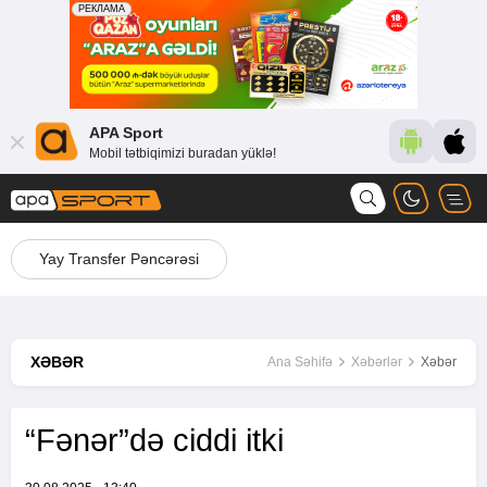
APA Sport
Mobil tətbiqimizi buradan yüklə!
Yay Transfer Pəncərəsi
XƏBƏR
Ana Səhifə
Xəbərlər
Xəbər
“Fənər”də ciddi itki