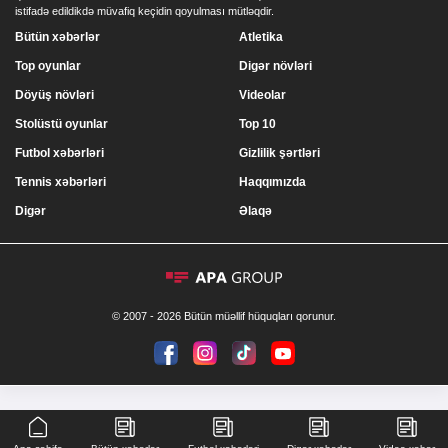
istifadə edildikdə müvafiq keçidin qoyulması mütləqdir.
Bütün xəbərlər
Atletika
Top oyunlar
Digər növləri
Döyüş növləri
Videolar
Stolüstü oyunlar
Top 10
Futbol xəbərləri
Gizlilik şərtləri
Tennis xəbərləri
Haqqımızda
Digər
Əlaqə
© 2007 - 2026 Bütün müəllif hüquqları qorunur.