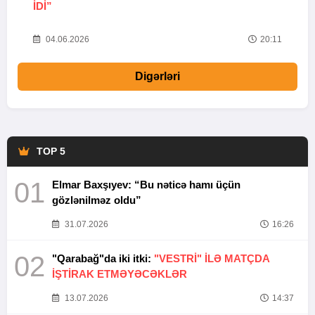
IDI”
V
20
04.06.2026
20:11
Digərləri
TOP 5
01
Elmar Baxşıyev: “Bu nəticə hamı üçün
gözlənilməz oldu”
31.07.2026
16:26
02
"Qarabağ"da iki itki:
"VESTRİ" İLƏ MATÇDA
İŞTİRAK ETMƏYƏCƏKLƏR
13.07.2026
14:37