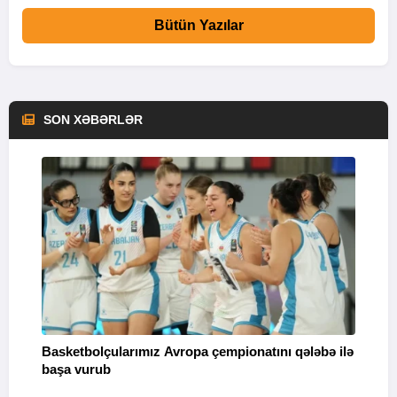
Bütün Yazılar
SON XƏBƏRLƏR
Basketbolçularımız Avropa çempionatını qələbə ilə
Q
başa vurub
V