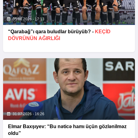
05.08.2026 - 17:13
“Qarabağ”ı qara buludlar bürüyüb? -
KEÇID
DÖVRÜNÜN AĞIRLIĞI
31.07.2026 - 16:26
Elmar Baxşıyev: “Bu nəticə hamı üçün gözlənilməz
oldu”