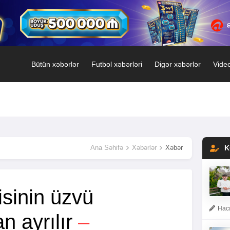
Bütün xəbərlər
Futbol xəbərləri
Digər xəbərlər
Video
Ana Səhifə
Xəbərlər
Xəbər
K
lisinin üzvü
Hacı
n ayrılır
–