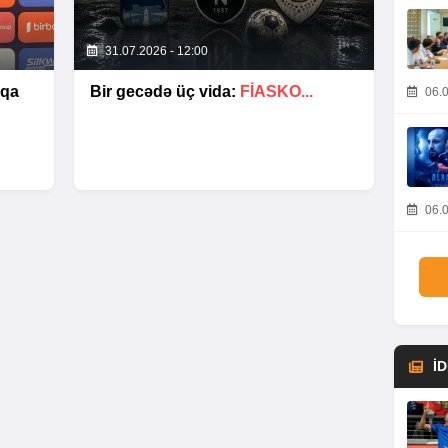
31.07.2026 - 12:00
şqa
Bir gecədə üç vida:
FIASKO...
06.0
06.0
İ