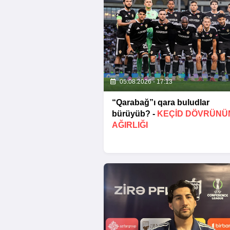
05.08.2026 - 17:13
“Qarabağ”ı qara buludlar
bürüyüb? -
KEÇID DÖVRÜNÜ
AĞIRLIĞI