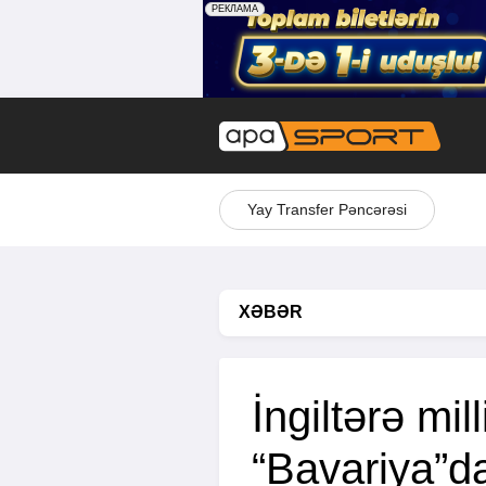
Yay Transfer Pəncərəsi
XƏBƏR
İngiltərə mil
“Bavariya”da