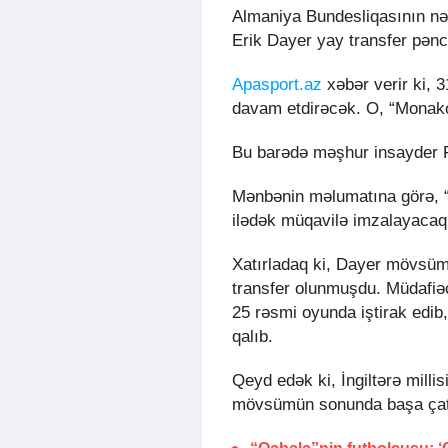
Almaniya Bundesliqasının nə
Erik Dayer yay transfer pən
Apasport.az
xəbər verir ki, 3
davam etdirəcək. O, “Monako” 
Bu barədə məşhur insayder 
Mənbənin məlumatına görə, “M
ilədək müqavilə imzalayacaq
Xatırladaq ki, Dayer mövsüm
transfer olunmuşdu. Müdafi
25 rəsmi oyunda iştirak edib
qalıb.
Qeyd edək ki, İngiltərə milli
mövsümün sonunda başa ça