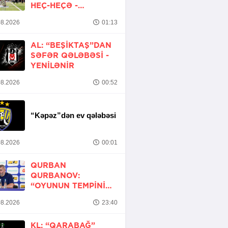
HEÇ-HEÇƏ -
YENİLƏNİB
8.2026
01:13
AL: “BEŞIKTAŞ”DAN
SƏFƏR QƏLƏBƏSI -
YENİLƏNİR
8.2026
00:52
“Kəpəz”dən ev qələbəsi
8.2026
00:01
QURBAN
QURBANOV:
“OYUNUN TEMPINI
ARTIRMALI IDIK”
8.2026
23:40
KL: “QARABAĞ”