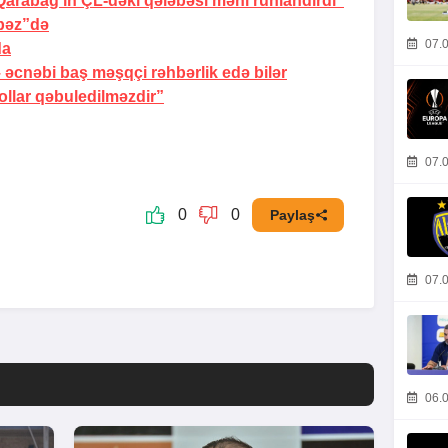
Qarabağ’ın ÇL-dəki qələbəsi məni ruhlandırdı”
pəz”də
07.0
da
–
əcnəbi baş məşqçi rəhbərlik edə bilər
llar qəbuledilməzdir”
07.0
0
0
Paylaş
07.0
06.0