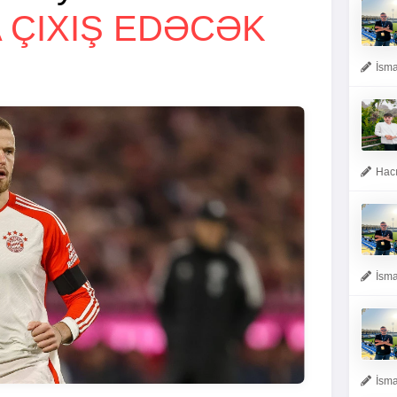
 ÇIXIŞ EDƏCƏK
İsma
Hacı
İsma
İsma