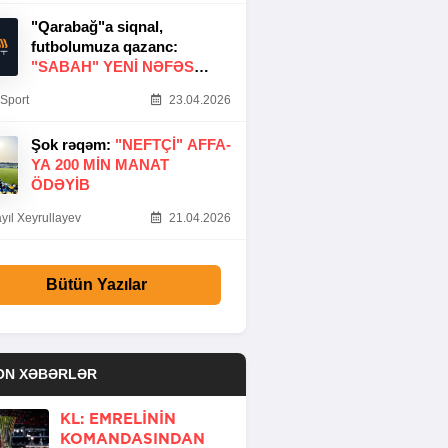
"Qarabağ"a siqnal,
futbolumuza qazanc:
"SABAH" YENI NƏFƏS
GƏTIRDI
Sport
23.04.2026
Şok rəqəm:
"NEFTÇI" AFFA-
YA 200 MIN MANAT
ÖDƏYIB
yıl Xeyrullayev
21.04.2026
Bütün Yazılar
ON XƏBƏRLƏR
KL: EMRELININ
KOMANDASINDAN