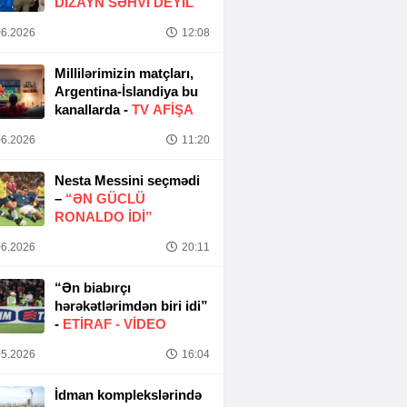
DIZAYN SƏHVI DEYIL
6.2026
12:08
Millilərimizin matçları,
Argentina-İslandiya bu
kanallarda -
TV AFİŞA
6.2026
11:20
Nesta Messini seçmədi
–
“ƏN GÜCLÜ
RONALDO IDI”
6.2026
20:11
“Ən biabırçı
hərəkətlərimdən biri idi”
-
ETIRAF -
VİDEO
5.2026
16:04
İdman komplekslərində