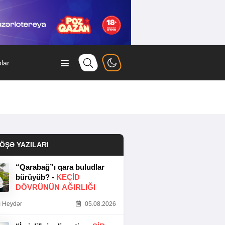
lar
ÖŞƏ YAZILARI
“Qarabağ”ı qara buludlar
bürüyüb? -
KEÇID
DÖVRÜNÜN AĞIRLIĞI
 Heydər
05.08.2026