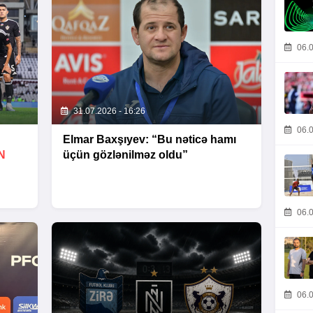
06.0
31.07.2026 - 16:26
06.0
Elmar Baxşıyev: “Bu nəticə hamı
N
üçün gözlənilməz oldu”
06.0
06.0