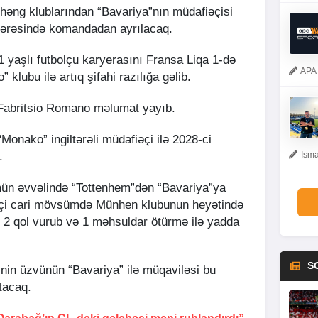
həng klublarından “Bavariya”nın müdafiəçisi
cərəsində komandadan ayrılacaq.
1 yaşlı futbolçu karyerasını Fransa Liqa 1-də
APA 
klubu ilə artıq şifahi razılığa gəlib.
Fabritsio Romano məlumat yayıb.
onako” ingiltərəli müdafiəçi ilə 2028-ci
.
İsma
ün əvvəlində “Tottenhem”dən “Bavariya”ya
əçi cari mövsümdə Münhen klubunun heyətində
, 2 qol vurub və 1 məhsuldar ötürmə ilə yadda
S
sinin üzvünün “Bavariya” ilə müqaviləsi bu
tacaq.