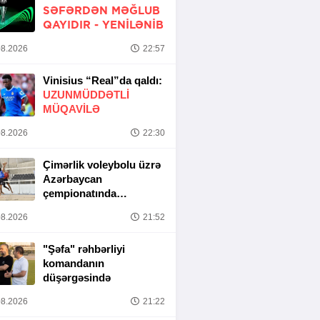
SƏFƏRDƏN MƏĞLUB
QAYIDIR -
YENİLƏNİB
8.2026
22:57
Vinisius “Real”da qaldı:
UZUNMÜDDƏTLİ
MÜQAVİLƏ
8.2026
22:30
Çimərlik voleybolu üzrə
Azərbaycan
çempionatında
yarımfinal mərhələsi
8.2026
21:52
başa çatıb
"Şəfa" rəhbərliyi
komandanın
düşərgəsində
8.2026
21:22