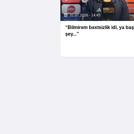
31.07.2026 - 14:45
“Bilmirəm bəxtsizlik idi, ya ba
şey...”