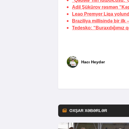
“Qəbələ”nin futbolçusu: ‘
Adil Şükürov rəsmən “Kə
Leao Premyer Liqa yolun
Braziliya millisində bir ilk 
Tedesko: “Buraxdığımız qo
Hacı Heydər
OXŞAR XƏBƏRLƏR