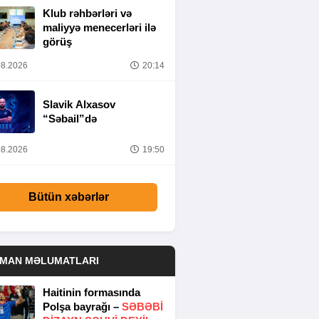
Klub rəhbərləri və
maliyyə menecerləri ilə
görüş
8.2026
20:14
Slavik Alxasov
“Səbail”də
8.2026
19:50
Bütün xəbərlər
DMAN MƏLUMATLARI
Haitinin formasında
Polşa bayrağı –
SƏBƏBI