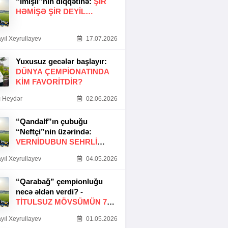
“İmişli”nin diqqətinə:
ŞIR
HƏMIŞƏ ŞIR DEYIL…
yıl Xeyrullayev
17.07.2026
Yuxusuz gecələr başlayır:
DÜNYA ÇEMPIONATINDA
KIM FAVORITDIR?
 Heydər
02.06.2026
“Qandalf”ın çubuğu
“Neftçi”nin üzərində:
VERNİDUBUN SEHRLİ
TOXUNUŞU
yıl Xeyrullayev
04.05.2026
“Qarabağ” çempionluğu
necə əldən verdi? -
TITULSUZ MÖVSÜMÜN 7
SƏBƏBI
yıl Xeyrullayev
01.05.2026