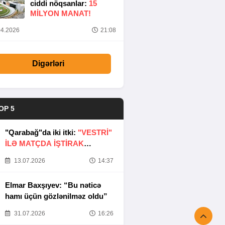
ciddi nöqsanlar:
15
MILYON MANAT!
4.2026
21:08
Digərləri
OP 5
"Qarabağ"da iki itki:
"VESTRİ"
İLƏ MATÇDA İŞTİRAK
ETMƏYƏCƏKLƏR
13.07.2026
14:37
Elmar Baxşıyev: “Bu nəticə
hamı üçün gözlənilməz oldu”
31.07.2026
16:26