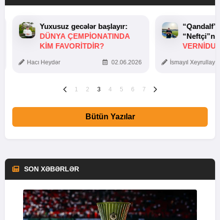
Yuxusuz gecələr başlayır:
“Qandalf”
DÜNYA ÇEMPIONATINDA
“Neftçi”ni
KIM FAVORITDIR?
VERNİDUB
TOXUNUŞ
Hacı Heydər
02.06.2026
İsmayıl Xeyrullaye
1
2
3
4
5
6
7
Bütün Yazılar
SON XƏBƏRLƏR