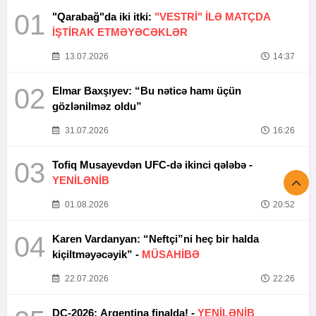
01
"Qarabağ"da iki itki:
"VESTRİ" İLƏ MATÇDA
İŞTİRAK ETMƏYƏCƏKLƏR
13.07.2026
14:37
02
Elmar Baxşıyev: “Bu nəticə hamı üçün
gözlənilməz oldu”
31.07.2026
16:26
03
Tofiq Musayevdən UFC-də ikinci qələbə -
YENİLƏNİB
01.08.2026
20:52
04
Karen Vardanyan: “Neftçi”ni heç bir halda
kiçiltməyəcəyik” -
MÜSAHİBƏ
22.07.2026
22:26
DÇ-2026: Argentina finalda! -
YENİLƏNİB