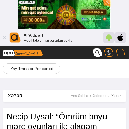
APA Sport
Mobil tətbiqimizi buradan yüklə!
Yay Transfer Pəncərəsi
XƏBƏR
Ana Səhifə
Xəbərlər
Xəbər
Necip Uysal: “Ömrüm boyu
mərc oyunları ilə əlaqəm