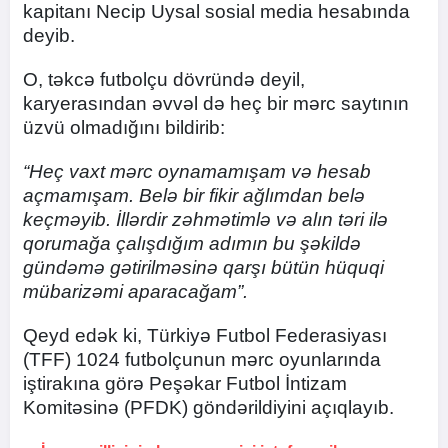
kapitanı Necip Uysal sosial media hesabında
deyib.
O, təkcə futbolçu dövründə deyil,
karyerasından əvvəl də heç bir mərc saytının
üzvü olmadığını bildirib:
“Heç vaxt mərc oynamamışam və hesab
açmamışam. Belə bir fikir ağlımdan belə
keçməyib. İllərdir zəhmətimlə və alın təri ilə
qorumağa çalışdığım adımın bu şəkildə
gündəmə gətirilməsinə qarşı bütün hüquqi
mübarizəmi aparacağam”.
Qeyd edək ki, Türkiyə Futbol Federasiyası
(TFF) 1024 futbolçunun mərc oyunlarında
iştirakına görə Peşəkar Futbol İntizam
Komitəsinə (PFDK) göndərildiyini açıqlayıb.