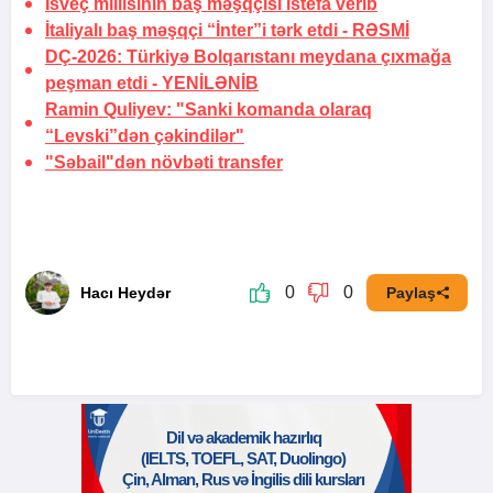
İsveç millisinin baş məşqçisi istefa verib
İtaliyalı baş məşqçi “İnter”i tərk etdi -
RƏSMİ
DÇ-2026: Türkiyə Bolqarıstanı meydana çıxmağa
peşman etdi -
YENİLƏNİB
Ramin Quliyev: "Sanki komanda olaraq
“Levski”dən çəkindilər"
"Səbail"dən növbəti transfer
0
0
Hacı Heydər
Paylaş