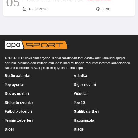
05
16.07.2026
01:01
APA GROUP daxil olan saytlar uzerlər tərəfindən tam dəstəklənir. Müəllif hüquqları
qorunur. Məlumatdan istifadə etdikdə istinad mütləqdir. Məlumat internet səhifələrində
istifadə edildikdə müvafiq keçidin qoyulması mütləqdir.
Bütün xəbərlər
Atletika
Top oyunlar
Digər növləri
Döyüş növləri
Videolar
Stolüstü oyunlar
Top 10
Futbol xəbərləri
Gizlilik şərtləri
Tennis xəbərləri
Haqqımızda
Digər
Əlaqə