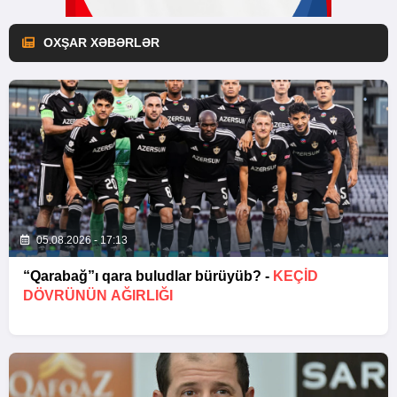
OXŞAR XƏBƏRLƏR
05.08.2026 - 17:13
“Qarabağ”ı qara buludlar bürüyüb? -
KEÇID
DÖVRÜNÜN AĞIRLIĞI