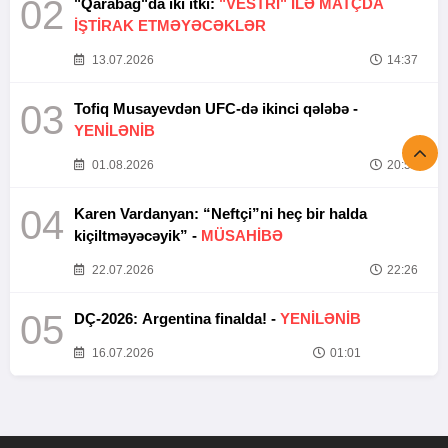
02
"Qarabağ"da iki itki:
"VESTRİ" İLƏ MATÇDA
İŞTİRAK ETMƏYƏCƏKLƏR
13.07.2026
14:37
03
Tofiq Musayevdən UFC-də ikinci qələbə -
YENİLƏNİB
01.08.2026
20:52
04
Karen Vardanyan: “Neftçi”ni heç bir halda
kiçiltməyəcəyik” -
MÜSAHİBƏ
22.07.2026
22:26
05
DÇ-2026: Argentina finalda! -
YENİLƏNİB
16.07.2026
01:01