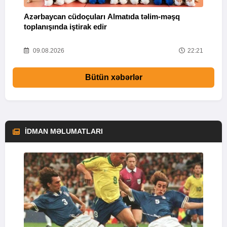
Azərbaycan cüdoçuları Almatıda təlim-məşq
T
toplanışında iştirak edir
v
25
09.08.2026
22:21
Bütün xəbərlər
İDMAN MƏLUMATLARI