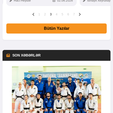
Hacı Heydər
02.06.2026
İsmayıl Xeyrullaye
1
2
3
4
5
6
7
Bütün Yazılar
SON XƏBƏRLƏR