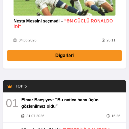
Nesta Messini seçmədi –
“ƏN GÜCLÜ RONALDO
“
IDI”
V
20
04.06.2026
20:11
Digərləri
TOP 5
01
Elmar Baxşıyev: “Bu nəticə hamı üçün
gözlənilməz oldu”
31.07.2026
16:26