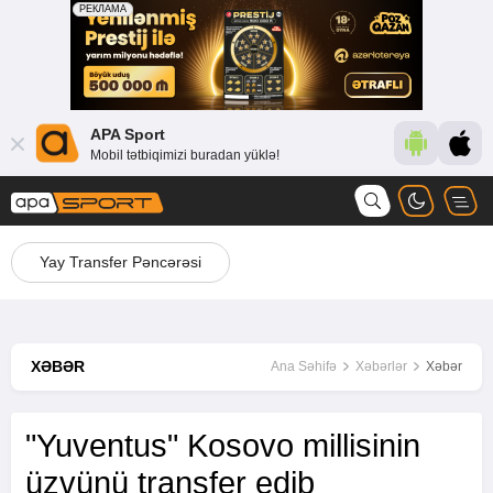
APA Sport
Mobil tətbiqimizi buradan yüklə!
Yay Transfer Pəncərəsi
XƏBƏR
Ana Səhifə
Xəbərlər
Xəbər
"Yuventus" Kosovo millisinin
üzvünü transfer edib