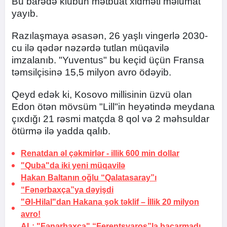
Bu barədə klubun mətbuat xidməti məlumat
yayıb.
Razılaşmaya əsasən, 26 yaşlı vingerlə 2030-
cu ilə qədər nəzərdə tutlan müqavilə
imzalanıb. "Yuventus" bu keçid üçün Fransa
təmsilçisinə 15,5 milyon avro ödəyib.
Qeyd edək ki, Kosovo millisinin üzvü olan
Edon ötən mövsüm "Lill"in heyətində meydana
çıxdığı 21 rəsmi matçda 8 qol və 2 məhsuldar
ötürmə ilə yadda qalıb.
Renatdan əl çəkmirlər -
illik 600 min dollar
"Quba"da iki yeni müqavilə
Hakan Baltanın oğlu “Qalatasaray”ı
“Fənərbaxça”ya dəyişdi
"Əl-Hilal"dan Hakana şok təklif –
İllik 20 milyon
avro!
AL: "Fənərbaxça" “Ferentsvaroş”la bacarmadı,