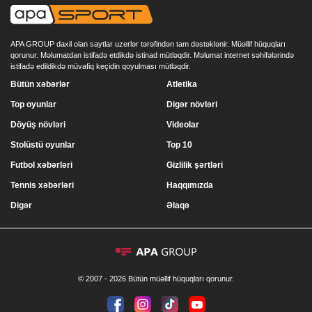
APA GROUP daxil olan saytlar uzerlər tərəfindən tam dəstəklənir. Müəllif hüquqları
qorunur. Məlumatdan istifadə etdikdə istinad mütləqdir. Məlumat internet səhifələrində
istifadə edildikdə müvafiq keçidin qoyulması mütləqdir.
Bütün xəbərlər
Atletika
Top oyunlar
Digər növləri
Döyüş növləri
Videolar
Stolüstü oyunlar
Top 10
Futbol xəbərləri
Gizlilik şərtləri
Tennis xəbərləri
Haqqımızda
Digər
Əlaqə
© 2007 - 2026 Bütün müəllif hüquqları qorunur.