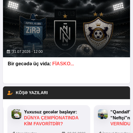
31.07.2026 - 12:00
Bir gecədə üç vida:
FIASKO...
KÖŞƏ YAZILARI
Yuxusuz gecələr başlayır:
“Qandalf”
DÜNYA ÇEMPIONATINDA
“Neftçi”ni
KIM FAVORITDIR?
VERNİDUB
TOXUNUŞ