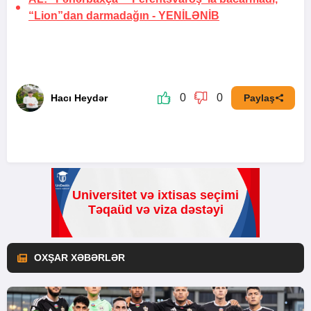
“Lion”dan darmadağın -
YENİLƏNİB
0
0
Hacı Heydər
Paylaş
OXŞAR XƏBƏRLƏR