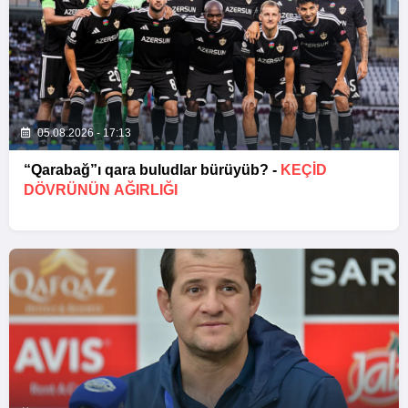
05.08.2026 - 17:13
“Qarabağ”ı qara buludlar bürüyüb? -
KEÇID
DÖVRÜNÜN AĞIRLIĞI