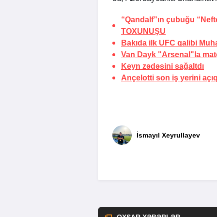
“Qandalf”ın çubuğu “Neft
TOXUNUŞU
Bakıda ilk UFC qalibi M
Van Dayk "Arsenal"la mat
Keyn zədəsini
sağaltdı
Ançelotti son
iş yerini açı
İsmayıl Xeyrullayev