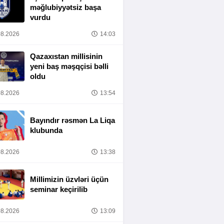
məğlubiyyətsiz başa
vurdu
8.2026
14:03
Qazaxıstan millisinin
yeni baş məşqçisi bəlli
oldu
8.2026
13:54
Bayındır rəsmən La Liqa
klubunda
8.2026
13:38
Millimizin üzvləri üçün
seminar keçirilib
8.2026
13:09