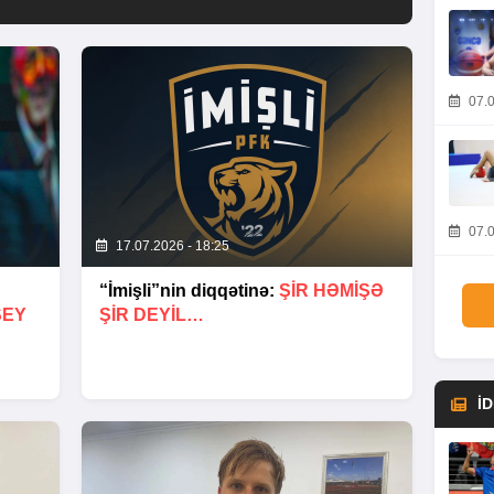
07.0
07.0
17.07.2026 - 18:25
“İmişli”nin diqqətinə:
ŞIR HƏMIŞƏ
ŞEY
ŞIR DEYIL…
İ