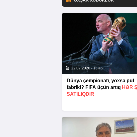
OXŞAR XƏBƏRLƏR
22.07.2026 - 15:46
Dünya çempionatı, yoxsa pul
fabriki? FIFA üçün artıq
HƏR 
SATILIQDIR