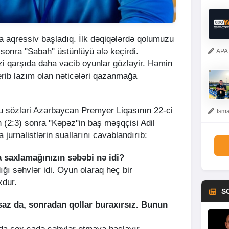
a aqressiv başladıq. İlk dəqiqələrdə qolumuzu
sonra "Sabah" üstünlüyü ələ keçirdi.
APA 
izi qarşıda daha vacib oyunlar gözləyir. Həmin
rib lazım olan nəticələri qazanmağa
bu sözləri Azərbaycan Premyer Liqasının 22-ci
İsma
 (2:3) sonra "Kəpəz"in baş məşqçisi Adil
jurnalistlərin suallarını cavablandırıb:
 saxlamağınızın səbəbi nə idi?
ğı səhvlər idi. Oyun olaraq heç bir
xdur.
S
saz da, sonradan qollar buraxırsız. Bunun