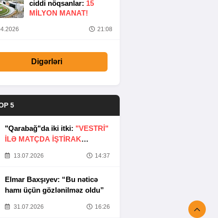
ciddi nöqsanlar:
15
MILYON MANAT!
4.2026
21:08
Digərləri
OP 5
"Qarabağ"da iki itki:
"VESTRİ"
İLƏ MATÇDA İŞTİRAK
ETMƏYƏCƏKLƏR
13.07.2026
14:37
Elmar Baxşıyev: “Bu nəticə
hamı üçün gözlənilməz oldu”
31.07.2026
16:26