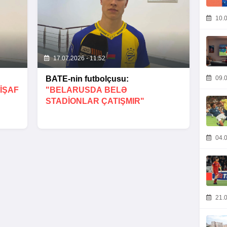
10.0
17.07.2026 - 11:52
09.0
BATE-nin futbolçusu:
IŞAF
"BELARUSDA BELƏ
STADIONLAR ÇATIŞMIR"
04.0
21.0