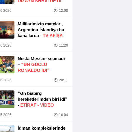
DIZAYN SƏHVI DEYIL
6.2026
12:08
Millilərimizin matçları,
Argentina-İslandiya bu
kanallarda -
TV AFİŞA
6.2026
11:20
Nesta Messini seçmədi
–
“ƏN GÜCLÜ
RONALDO IDI”
6.2026
20:11
“Ən biabırçı
hərəkətlərimdən biri idi”
-
ETIRAF -
VİDEO
5.2026
16:04
İdman komplekslərində