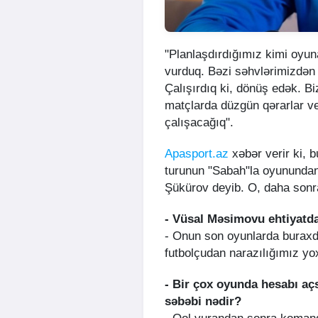
"Planlaşdırdığımız kimi oyun
vurduq. Bəzi səhvlərimizdən 
Çalışırdıq ki, dönüş edək. B
matçlarda düzgün qərarlar ve
çalışacağıq".
Apasport.az
xəbər verir ki, 
turunun "Sabah"la oyunundan
Şükürov deyib. O, daha sonra 
- Vüsal Məsimovu ehtiyatda
- Onun son oyunlarda buraxdı
futbolçudan narazılığımız yo
- Bir çox oyunda hesabı aç
səbəbi nədir?