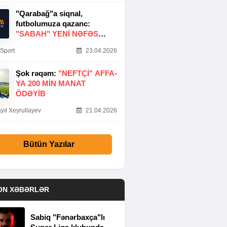
"Qarabağ"a siqnal,
futbolumuza qazanc:
"SABAH" YENI NƏFƏS
GƏTIRDI
Sport
23.04.2026
Şok rəqəm:
"NEFTÇI" AFFA-
YA 200 MIN MANAT
ÖDƏYIB
yıl Xeyrullayev
21.04.2026
Bütün Yazılar
ON XƏBƏRLƏR
Sabiq "Fənərbaxça"lı