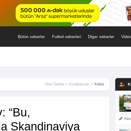
Bütün xəbərlər
Futbol xəbərləri
Digər xəbərlər
Video
Ana Səhifə
Azərbaycan
Xəbər
K
: “Bu,
Hacı
a Skandinaviya