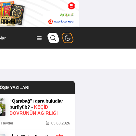
lar
ÖŞƏ YAZILARI
“Qarabağ”ı qara buludlar
bürüyüb? -
KEÇID
DÖVRÜNÜN AĞIRLIĞI
 Heydər
05.08.2026