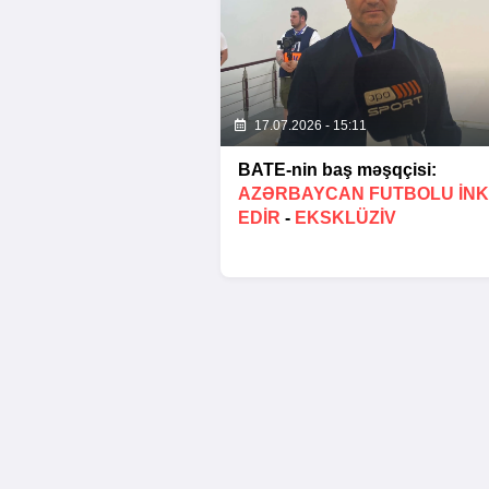
17.07.2026 - 15:11
BATE-nin baş məşqçisi:
AZƏRBAYCAN FUTBOLU INK
EDIR
-
EKSKLÜZİV