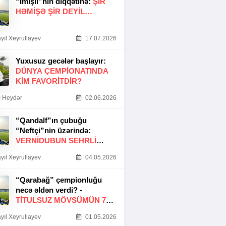
“İmişli”nin diqqətinə:
ŞIR
HƏMIŞƏ ŞIR DEYIL…
yıl Xeyrullayev
17.07.2026
Yuxusuz gecələr başlayır:
DÜNYA ÇEMPIONATINDA
KIM FAVORITDIR?
 Heydər
02.06.2026
“Qandalf”ın çubuğu
“Neftçi”nin üzərində:
VERNİDUBUN SEHRLİ
TOXUNUŞU
yıl Xeyrullayev
04.05.2026
“Qarabağ” çempionluğu
necə əldən verdi? -
TITULSUZ MÖVSÜMÜN 7
SƏBƏBI
yıl Xeyrullayev
01.05.2026