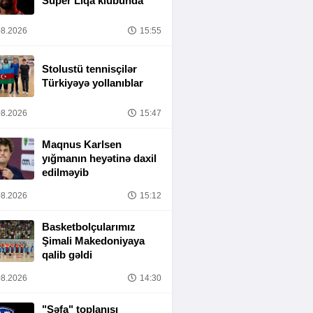
Super Liqa klubunda
8.2026
15:55
Stolustü tennisçilər
Türkiyəyə yollanıblar
8.2026
15:47
Maqnus Karlsen
yığmanın heyətinə daxil
edilməyib
8.2026
15:12
Basketbolçularımız
Şimali Makedoniyaya
qalib gəldi
8.2026
14:30
"Şəfa" toplanışı