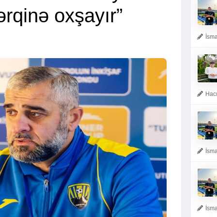
ərqinə oxşayır”
İsma
Hacı
İsma
İsma