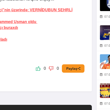
çi”nin üzərində:
VERNİDUBUN SEHRLİ
07.0
uhammed Usman oldu
çı
buraxdı
qladı
07.0
0
0
Paylaş
07.0
07.0