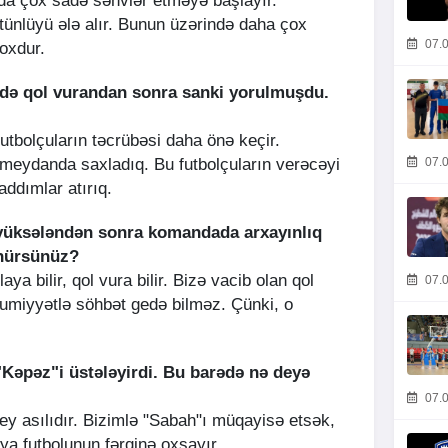
a çox sadə səhvlər etməyə başlayır.
tünlüyü ələ alır. Bunun üzərində daha çox
07.0
çoxdur.
ədə qol vurandan sonra sanki yorulmuşdu.
utbolçuların təcrübəsi daha önə keçir.
07.0
 meydanda saxladıq. Bu futbolçuların verəcəyi
addımlar atırıq.
-ə yüksələndən sonra komandada arxayınlıq
ünürsünüz?
ya bilir, qol vura bilir. Bizə vacib olan qol
07.0
umiyyətlə söhbət gedə bilməz. Çünki, o
"Kəpəz"i üstələyirdi. Bu barədə nə deyə
07.0
ey asılıdır. Bizimlə "Sabah"ı müqayisə etsək,
a futbolunun fərqinə oxşayır.