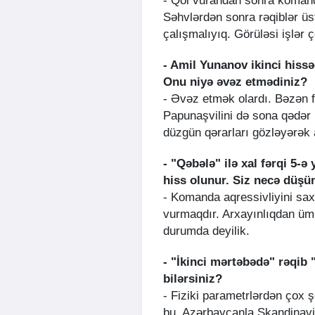
- Qol vurandan sonra komand
Səhvlərdən sonra rəqiblər üs
çalışmalıyıq. Görüləsi işlər 
- Amil Yunanov ikinci hiss
Onu niyə əvəz etmədiniz?
- Əvəz etmək olardı. Bəzən f
Papunaşvilini də sona qədər
düzgün qərarları gözləyərək 
- "Qəbələ" ilə xal fərqi 5
hiss olunur. Siz necə düş
- Komanda aqressivliyini saxla
vurmaqdır. Arxayınlıqdan üm
durumda deyilik.
- "İkinci mərtəbədə" rəqib 
bilərsiniz?
- Fiziki parametrlərdən çox ş
bu, Azərbaycanla Skandinaviy