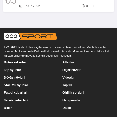
05
16.07.2026
01:01
APA GROUP daxil olan saytlar uzerlər tərəfindən tam dəstəklənir. Müəllif hüquqları
qorunur. Məlumatdan istifadə etdikdə istinad mütləqdir. Məlumat internet səhifələrində
istifadə edildikdə müvafiq keçidin qoyulması mütləqdir.
Bütün xəbərlər
Atletika
Top oyunlar
Digər növləri
Döyüş növləri
Videolar
Stolüstü oyunlar
Top 10
Futbol xəbərləri
Gizlilik şərtləri
Tennis xəbərləri
Haqqımızda
Digər
Əlaqə