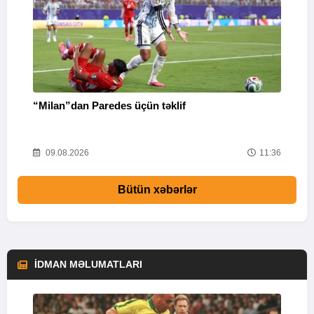
“Milan”dan Paredes üçün təklif
M
53
09.08.2026
11:36
Bütün xəbərlər
İDMAN MƏLUMATLARI