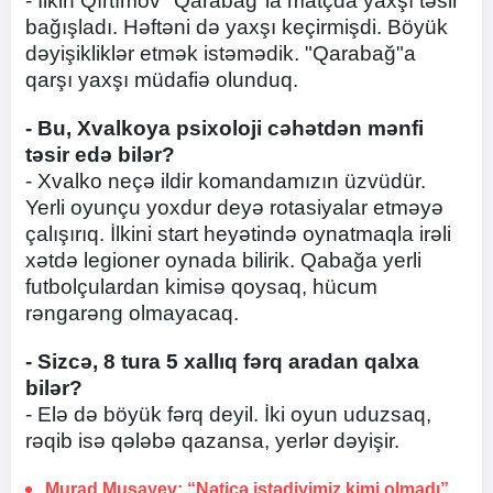
- İlkin Qırtımov "Qarabağ"la matçda yaxşı təsir
bağışladı. Həftəni də yaxşı keçirmişdi. Böyük
dəyişikliklər etmək istəmədik. "Qarabağ"a
qarşı yaxşı müdafiə olunduq.
- Bu, Xvalkoya psixoloji cəhətdən mənfi
təsir edə bilər?
- Xvalko neçə ildir komandamızın üzvüdür.
Yerli oyunçu yoxdur deyə rotasiyalar etməyə
çalışırıq. İlkini start heyətində oynatmaqla irəli
xətdə legioner oynada bilirik. Qabağa yerli
futbolçulardan kimisə qoysaq, hücum
rəngarəng olmayacaq.
- Sizcə, 8 tura 5 xallıq fərq aradan qalxa
bilər?
- Elə də böyük fərq deyil. İki oyun uduzsaq,
rəqib isə qələbə qazansa, yerlər dəyişir.
Murad Musayev: “Nəticə istədiyimiz kimi olmadı”