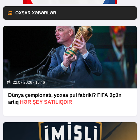
OXŞAR XƏBƏRLƏR
22.07.2026 - 15:46
Dünya çempionatı, yoxsa pul fabriki? FIFA üçün
artıq
HƏR ŞEY SATILIQDIR