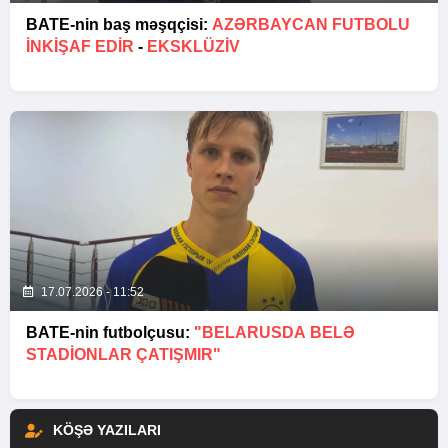
BATE-nin baş məşqçisi:
AZƏRBAYCAN FUTBOLU
INKIŞAF EDIR
-
EKSKLÜZİV
17.07.2026 - 11:52
BATE-nin futbolçusu:
"BELARUSDA BELƏ
STADIONLAR ÇATIŞMIR"
KÖŞƏ YAZILARI