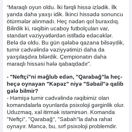
“Maraqlı oyun oldu. İki fərqli hissə izlədik. İlk
yarıda daha yaxşı idik. İkinci hissədə sonuncu
ötürmələr alınmadı. Heç nədən qol buraxdıq.
Bilirdik ki, rəqibin ucaboy futbolçuları var,
standart vəziyyətlərdən istifadə edəcəklər.
Belə də oldu. Bu gün qələbə qazana bilsəydik,
turnir cədvəlində vəziyyətimizi daha da
yaxşılaşdıra bilərdik. Çempionatın daha
maraqlı hissəsi hələ qabaqdadır”.
- "Neftçi"ni məğlub edən, "Qarabağ"la heç-
heçə oynayan "Kəpəz" niyə "Səbail"ə qalib
gələ bilmir?
- Həmişə turnir cədvəlində rəqibimiz olan
komandalarla oyunlarda psixoloji gərginlik olur.
Uduzmaq, xal itirmək istəmirsən. Komanda
"Neftçi", "Qarabağ", "Sabah"la daha rahat
oynayır. Məncə, bu, sırf psixoloji problemdir.