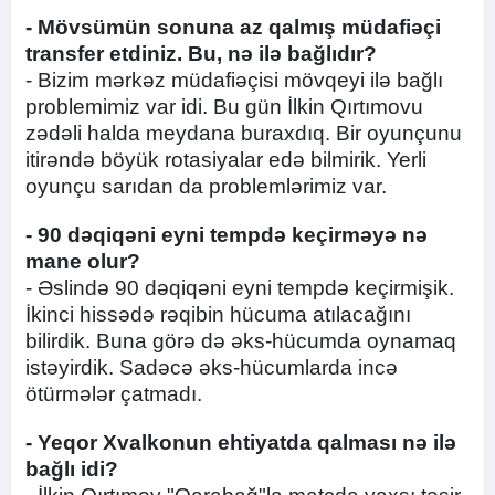
- Mövsümün sonuna az qalmış müdafiəçi
transfer etdiniz. Bu, nə ilə bağlıdır?
- Bizim mərkəz müdafiəçisi mövqeyi ilə bağlı
problemimiz var idi. Bu gün İlkin Qırtımovu
zədəli halda meydana buraxdıq. Bir oyunçunu
itirəndə böyük rotasiyalar edə bilmirik. Yerli
oyunçu sarıdan da problemlərimiz var.
- 90 dəqiqəni eyni tempdə keçirməyə nə
mane olur?
- Əslində 90 dəqiqəni eyni tempdə keçirmişik.
İkinci hissədə rəqibin hücuma atılacağını
bilirdik. Buna görə də əks-hücumda oynamaq
istəyirdik. Sadəcə əks-hücumlarda incə
ötürmələr çatmadı.
- Yeqor Xvalkonun ehtiyatda qalması nə ilə
bağlı idi?