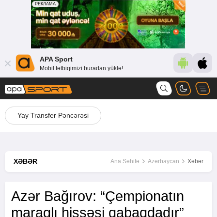
APA Sport
Mobil tətbiqimizi buradan yüklə!
Yay Transfer Pəncərəsi
XƏBƏR
Ana Səhifə
Azərbaycan
Xəbər
Azər Bağırov: “Çempionatın
maraqlı hissəsi qabaqdadır”