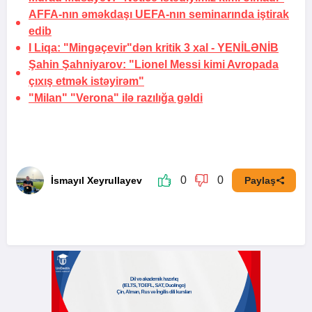
AFFA-nın əməkdaşı UEFA-nın seminarında iştirak
edib
I Liqa: "Mingəçevir"dən kritik 3 xal -
YENİLƏNİB
Şahin Şahniyarov:
"Lionel Messi kimi Avropada
çıxış etmək istəyirəm"
"Milan" "Verona" ilə
razılığa gəldi
0
0
İsmayıl Xeyrullayev
Paylaş