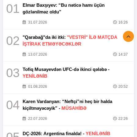
01
Elmar Baxşıyev: “Bu nəticə hamı üçün
gözlənilməz oldu”
31.07.2026
16:26
02
"Qarabağ"da iki itki:
"VESTRİ" İLƏ MATÇDA
İŞTİRAK ETMƏYƏCƏKLƏR
13.07.2026
14:37
03
Tofiq Musayevdən UFC-də ikinci qələbə -
YENİLƏNİB
01.08.2026
20:52
04
Karen Vardanyan: “Neftçi”ni heç bir halda
kiçiltməyəcəyik” -
MÜSAHİBƏ
22.07.2026
22:26
DÇ-2026: Argentina finalda! -
YENİLƏNİB