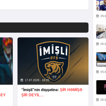
05.0
05.0
05.0
17.07.2026 - 18:25
“İmişli”nin diqqətinə:
ŞIR HƏMIŞƏ
ŞEY
ŞIR DEYIL…
05.0