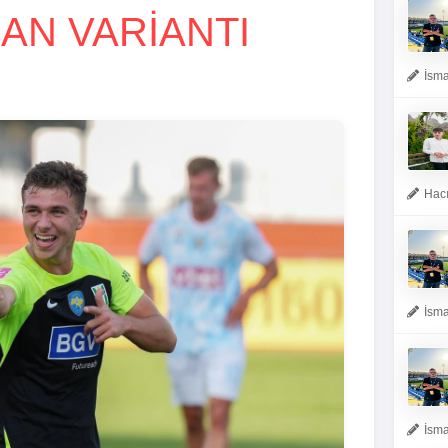
AN VARİANTI
İsma
Hacı
İsma
İsma