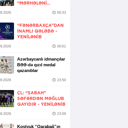
“MƏRHƏLƏNI
KEÇMƏK ŞANSIMIZ
8.2026
00:33
VAR”
“FƏNƏRBAXÇA”DAN
INAMLI QƏLƏBƏ -
YENİLƏNİB
8.2026
00:01
Azərbaycanlı idmançılar
BƏƏ-də qızıl medal
qazanıblar
8.2026
23:50
ÇL: “SABAH”
SƏFƏRDƏN MƏĞLUB
QAYIDIR -
YENİLƏNİB
8.2026
23:09
Kostyuk “Qarabağ”ın