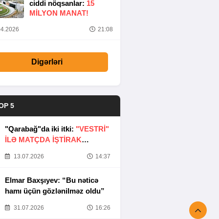
ciddi nöqsanlar:
15
MILYON MANAT!
4.2026
21:08
Digərləri
OP 5
"Qarabağ"da iki itki:
"VESTRİ"
İLƏ MATÇDA İŞTİRAK
ETMƏYƏCƏKLƏR
13.07.2026
14:37
Elmar Baxşıyev: “Bu nəticə
hamı üçün gözlənilməz oldu”
31.07.2026
16:26