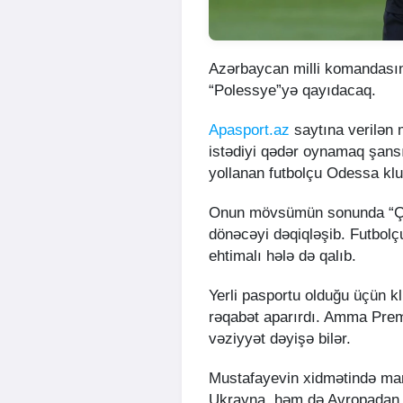
Azərbaycan milli komandas
“Polessye”yə qayıdacaq.
Apasport.az
saytına verilən 
istədiyi qədər oynamaq şans
yollanan futbolçu Odessa kl
Onun mövsümün sonunda “Çe
dönəcəyi dəqiqləşib. Futbo
ehtimalı hələ də qalıb.
Yerli pasportu olduğu üçün 
rəqabət aparırdı. Amma Premy
vəziyyət dəyişə bilər.
Mustafayevin xidmətində mara
Ukrayna, həm də Avropadan 