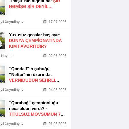
“İmişli”nin diqqətinə:
ŞIR
HƏMIŞƏ ŞIR DEYIL…
yıl Xeyrullayev
17.07.2026
Yuxusuz gecələr başlayır:
DÜNYA ÇEMPIONATINDA
KIM FAVORITDIR?
 Heydər
02.06.2026
“Qandalf”ın çubuğu
“Neftçi”nin üzərində:
VERNİDUBUN SEHRLİ
TOXUNUŞU
yıl Xeyrullayev
04.05.2026
“Qarabağ” çempionluğu
necə əldən verdi? -
TITULSUZ MÖVSÜMÜN 7
SƏBƏBI
yıl Xeyrullayev
01.05.2026