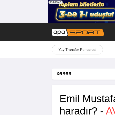
Yay Transfer Pəncərəsi
XƏBƏR
Emil Mustaf
haradır? -
A