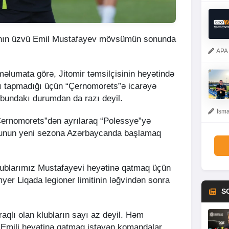
ının üzvü Emil Mustafayev mövsümün sonunda
APA 
məlumata görə, Jitomir təmsilçisinin heyətində
ı tapmadığı üçün “Çernomorets”ə icarəyə
ubundakı durumdan da razı deyil.
İsma
rnomorets”dən ayrılaraq “Polessye”yə
lçunun yeni sezona Azərbaycanda başlamaq
klublarımız Mustafayevi heyətinə qatmaq üçün
er Liqada legioner limitinin ləğvindən sonra
S
qlı olan klubların sayı az deyil. Həm
Emili heyətinə qatmaq istəyən komandalar