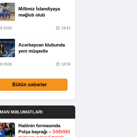
Millimiz İslandiyaya
məğlub olub
8.2026
19:41
Azərbaycan klubunda
yeni müqavilə
8.2026
18:56
Bütün xəbərlər
DMAN MƏLUMATLARI
Haitinin formasında
Polşa bayrağı –
SƏBƏBI