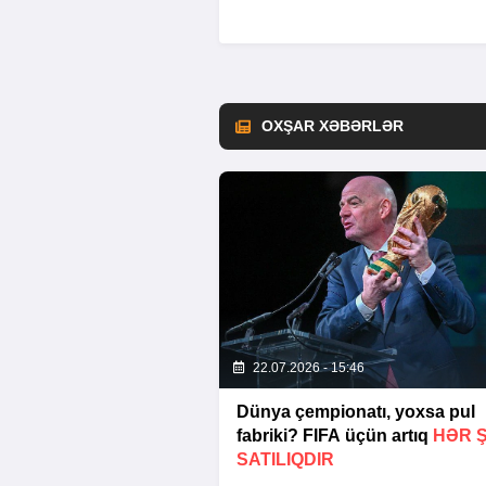
OXŞAR XƏBƏRLƏR
22.07.2026 - 15:46
Dünya çempionatı, yoxsa pul
fabriki? FIFA üçün artıq
HƏR 
SATILIQDIR