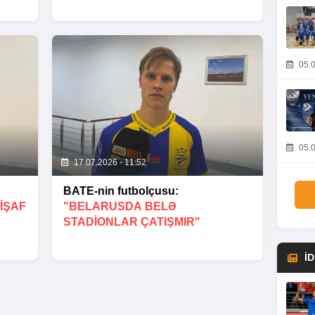
05.0
05.0
17.07.2026 - 11:52
BATE-nin futbolçusu:
IŞAF
"BELARUSDA BELƏ
STADIONLAR ÇATIŞMIR"
İ