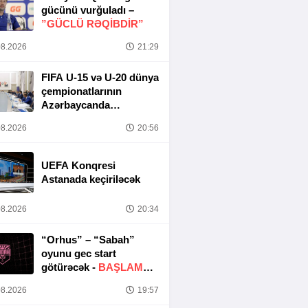
gücünü vurğuladı –
”GÜCLÜ RƏQİBDİR”
8.2026
21:29
FIFA U-15 və U-20 dünya
çempionatlarının
Azərbaycanda
keçirilməsi ilə bağlı
8.2026
20:56
Təşkilat Komitəsinin
iclası baş tutub
UEFA Konqresi
Astanada keçiriləcək
8.2026
20:34
“Orhus” – “Sabah”
oyunu gec start
götürəcək -
BAŞLAMA
SAATI DƏYIŞDIRILDI
8.2026
19:57