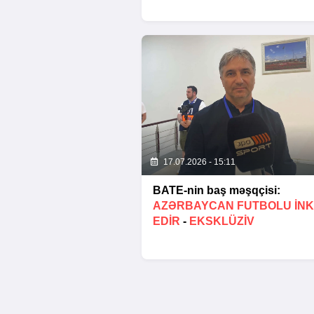
17.07.2026 - 15:11
BATE-nin baş məşqçisi:
AZƏRBAYCAN FUTBOLU INK
EDIR
-
EKSKLÜZİV