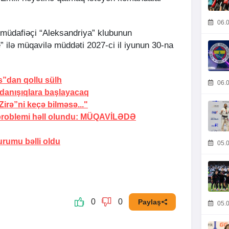
06.0
mmüdafiəçi “Aleksandriya” klubunun
” ilə müqavilə müddəti 2027-ci il iyunun 30-na
os”dan
qollu sülh
06.0
 danışıqlara
başlayacaq
irə”ni keçə bilməsə..."
roblemi həll olundu:
MÜQAVİLƏDƏ
 durumu
bəlli oldu
05.0
0
0
Paylaş
05.0