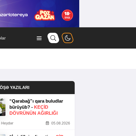
lar
ÖŞƏ YAZILARI
“Qarabağ”ı qara buludlar
bürüyüb? -
KEÇID
DÖVRÜNÜN AĞIRLIĞI
 Heydər
05.08.2026