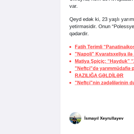
var.
Qeyd edək ki, 23 yaşlı yarı
yetirməsidir. Onun “Polessye
qədərdir.
Fatih Terimli “Panatinaik
"Napoli" Kvaratsxeliya ilə
Matiya Şpiçiç: “Hayduk” “Z
"Neftçi"də yarımmüdafiə p
RAZILIĞA GƏLDİLƏR
"Neftçi"nin zədəlilərinin
İsmayıl Xeyrullayev