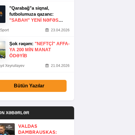
"Qarabağ"a siqnal,
futbolumuza qazanc:
"SABAH" YENI NƏFƏS
GƏTIRDI
Sport
23.04.2026
Şok rəqəm:
"NEFTÇI" AFFA-
YA 200 MIN MANAT
ÖDƏYIB
yıl Xeyrullayev
21.04.2026
Bütün Yazılar
ON XƏBƏRLƏR
VALDAS
DAMBRAUSKAS: