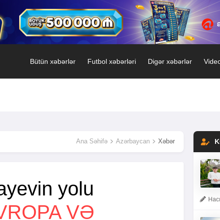
Bütün xəbərlər
Futbol xəbərləri
Digər xəbərlər
Video
Ana Səhifə
Azərbaycan
Xəbər
K
ayevin yolu
Hacı
VROPA VƏ