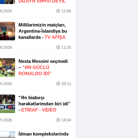
DIZAYN SƏHVI DEYIL
6.2026
12:08
Millilərimizin matçları,
Argentina-İslandiya bu
kanallarda -
TV AFİŞA
6.2026
11:20
Nesta Messini seçmədi
–
“ƏN GÜCLÜ
RONALDO IDI”
6.2026
20:11
“Ən biabırçı
hərəkətlərimdən biri idi”
-
ETIRAF -
VİDEO
5.2026
16:04
İdman komplekslərində