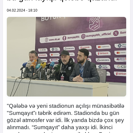
04.02.2024 - 18:10
"Qələbə və yeni stadionun açılışı münasibətilə
"Sumqayıt”ı təbrik edirəm. Stadionda bu gün
gözəl atmosfer var idi. İlk yarıda bizdə çox şey
alınmadı. “Sumqayıt” daha yaxşı idi. İkinci