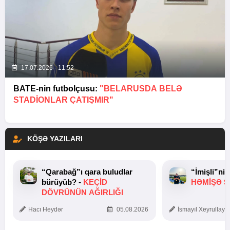
17.07.2026 - 11:52
BATE-nin futbolçusu:
"BELARUSDA BELƏ
STADIONLAR ÇATIŞMIR"
KÖŞƏ YAZILARI
“Qarabağ”ı qara buludlar
“İmişli”ni
bürüyüb? -
KEÇID
HƏMIŞƏ Ş
DÖVRÜNÜN AĞIRLIĞI
Hacı Heydər
05.08.2026
İsmayıl Xeyrullaye