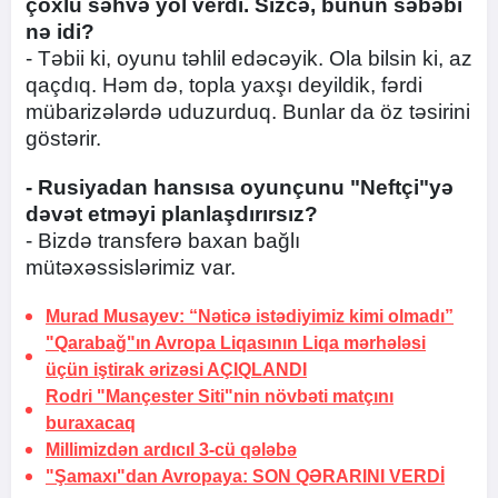
çoxlu səhvə yol verdi. Sizcə, bunun səbəbi
nə idi?
- Təbii ki, oyunu təhlil edəcəyik. Ola bilsin ki, az
qaçdıq. Həm də, topla yaxşı deyildik, fərdi
mübarizələrdə uduzurduq. Bunlar da öz təsirini
göstərir.
- Rusiyadan hansısa oyunçunu "Neftçi"yə
dəvət etməyi planlaşdırırsız?
- Bizdə transferə baxan bağlı
mütəxəssislərimiz var.
Murad Musayev: “Nəticə istədiyimiz kimi olmadı”
"Qarabağ"ın Avropa Liqasının Liqa mərhələsi
üçün iştirak ərizəsi
AÇIQLANDI
Rodri "Mançester Siti"nin növbəti matçını
buraxacaq
Millimizdən ardıcıl 3-cü qələbə
"Şamaxı"dan Avropaya:
SON QƏRARINI VERDİ