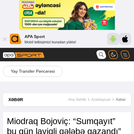
APA Sport
Mobil tətbiqimizi buradan yüklə!
Yay Transfer Pəncərəsi
XƏBƏR
Ana Səhifə
Azərbaycan
Xəbər
Miodraq Bojoviç: “Sumqayıt”
bu gün layiqli qələbə qazandı”