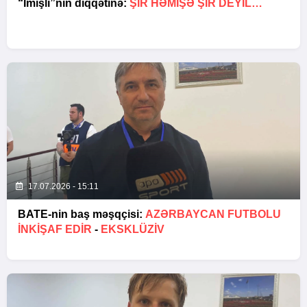
“İmişli”nin diqqətinə:
ŞIR HƏMIŞƏ ŞIR DEYIL…
17.07.2026 - 15:11
BATE-nin baş məşqçisi:
AZƏRBAYCAN FUTBOLU
INKIŞAF EDIR
-
EKSKLÜZİV