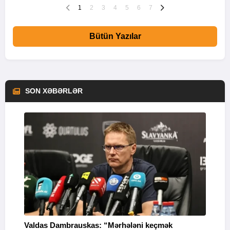
1
2
3
4
5
6
7
Bütün Yazılar
SON XƏBƏRLƏR
Valdas Dambrauskas: “Mərhələni keçmək
“