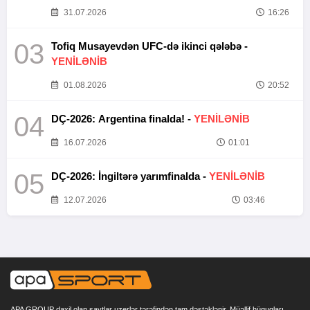
31.07.2026
16:26
03
Tofiq Musayevdən UFC-də ikinci qələbə -
YENİLƏNİB
01.08.2026
20:52
04
DÇ-2026: Argentina finalda! -
YENİLƏNİB
16.07.2026
01:01
05
DÇ-2026: İngiltərə yarımfinalda -
YENİLƏNİB
12.07.2026
03:46
APA GROUP daxil olan saytlar uzerlər tərəfindən tam dəstəklənir. Müəllif hüquqları