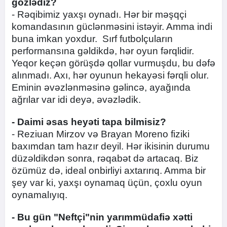
gözlədiz?
- Rəqibimiz yaxşı oynadı. Hər bir məşqçi
komandasının güclənməsini istəyir. Amma indi
buna imkan yoxdur. Sırf futbolçuların
performansına gəldikdə, hər oyun fərqlidir.
Yeqor keçən görüşdə qollar vurmuşdu, bu dəfə
alınmadı. Axı, hər oyunun hekayəsi fərqli olur.
Eminin əvəzlənməsinə gəlincə, ayağında
ağrılar var idi deyə, əvəzlədik.
- Daimi əsas heyəti tapa bilmisiz?
- Reziuan Mirzov və Brayan Moreno fiziki
baxımdan tam hazır deyil. Hər ikisinin durumu
düzəldikdən sonra, rəqabət də artacaq. Biz
özümüz də, ideal onbirliyi axtarırıq. Amma bir
şey var ki, yaxşı oynamaq üçün, çoxlu oyun
oynamalıyıq.
- Bu gün "Neftçi"nin yarımmüdafiə xətti