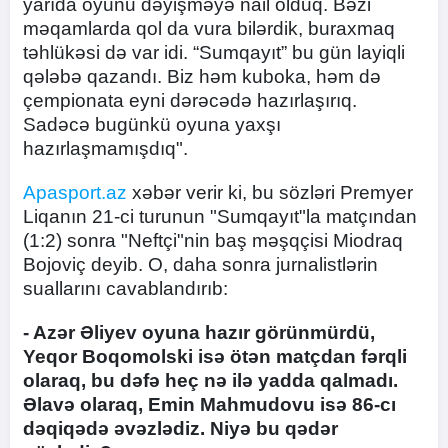
yarıda oyunu dəyişməyə nail olduq. Bəzi
məqamlarda qol da vura bilərdik, buraxmaq
təhlükəsi də var idi. “Sumqayıt” bu gün layiqli
qələbə qazandı. Biz həm kuboka, həm də
çempionata eyni dərəcədə hazırlaşırıq.
Sadəcə bugünkü oyuna yaxşı
hazırlaşmamışdıq".
Apasport.az
xəbər verir ki, bu sözləri Premyer
Liqanın 21-ci turunun "Sumqayıt"la matçından
(1:2) sonra "Neftçi"nin baş məşqçisi Miodraq
Bojoviç deyib. O, daha sonra jurnalistlərin
suallarını cavablandırıb:
- Azər Əliyev oyuna hazır görünmürdü,
Yeqor Boqomolski isə ötən matçdan fərqli
olaraq, bu dəfə heç nə ilə yadda qalmadı.
Əlavə olaraq, Emin Mahmudovu isə 86-cı
dəqiqədə əvəzlədiz. Niyə bu qədər