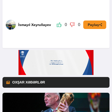
0
0
İsmayıl Xeyrullayev
Paylaş
OXŞAR XƏBƏRLƏR