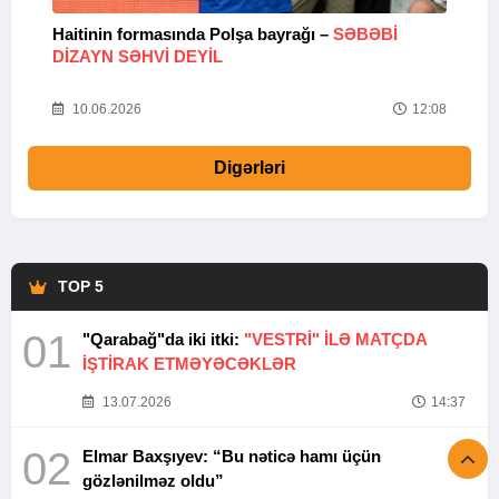
Haitinin formasında Polşa bayrağı –
SƏBƏBI
M
DIZAYN SƏHVI DEYIL
k
10.06.2026
12:08
Digərləri
TOP 5
01
"Qarabağ"da iki itki:
"VESTRİ" İLƏ MATÇDA
İŞTİRAK ETMƏYƏCƏKLƏR
13.07.2026
14:37
02
Elmar Baxşıyev: “Bu nəticə hamı üçün
gözlənilməz oldu”