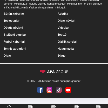
qorunur. Məlumatdan istifadə etdikdə istinad mütləqdir. Məlumat internet səhifələrində
istifadə edildikdə müvafiq keçidin qoyulması mütləqdir.
Bütün xəbərlər
Atletika
Top oyunlar
Digər növləri
Döyüş növləri
Videolar
Stolüstü oyunlar
Top 10
Futbol xəbərləri
Gizlilik şərtləri
Tennis xəbərləri
Haqqımızda
Digər
Əlaqə
© 2007 - 2026 Bütün müəllif hüquqları qorunur.