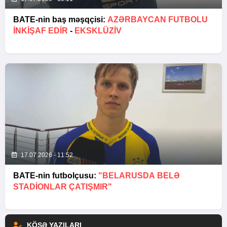
BATE-nin baş məşqçisi:
AZƏRBAYCAN FUTBOLU
INKIŞAF EDIR
-
EKSKLÜZİV
17.07.2026 - 11:52
BATE-nin futbolçusu:
"BELARUSDA BELƏ
STADIONLAR ÇATIŞMIR"
KÖŞƏ YAZILARI