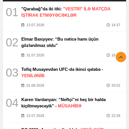
01
"Qarabağ"da iki itki:
"VESTRİ" İLƏ MATÇDA
İŞTİRAK ETMƏYƏCƏKLƏR
13.07.2026
14:37
02
Elmar Baxşıyev: “Bu nəticə hamı üçün
gözlənilməz oldu”
31.07.2026
16:26
03
Tofiq Musayevdən UFC-də ikinci qələbə -
YENİLƏNİB
01.08.2026
20:52
04
Karen Vardanyan: “Neftçi”ni heç bir halda
kiçiltməyəcəyik” -
MÜSAHİBƏ
22.07.2026
22:26