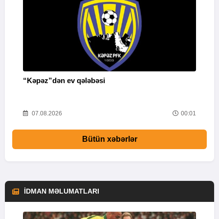
“Kəpəz”dən ev qələbəsi
Q
i
52
07.08.2026
00:01
Bütün xəbərlər
İDMAN MƏLUMATLARI