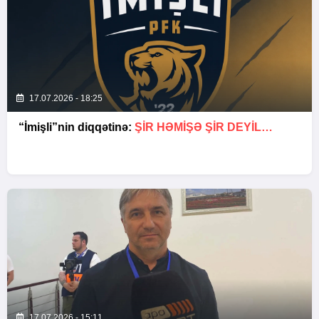
17.07.2026 - 18:25
“İmişli”nin diqqətinə:
ŞIR HƏMIŞƏ ŞIR DEYIL…
17.07.2026 - 15:11