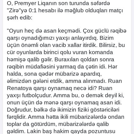
O, Premyer Liqanın son turunda səfərdə
"Zirə"yə 0:1 hesabı ilə məğlub olduqları matçı
şərh edib:
"Oyun heç də asan keçmədi. Çox güclü rəqibə
qarşı oynadığımızı yaxşı anlayırdıq. Bizim
üçün önəmli olan vacib xallar itirdik. Bilirsiz, bu
cür oyunlarda birinci qolu vuran komanda
həmişə qalib gəlir. Buraxılan qoldan sonra
rəqibin müdafiəsini yarmaq da çətin idi. Hər
halda, sona qədər mübarizə apardıq,
əlimizdən gələni etdik, amma alınmadı. Ruan
Renatoya qarşı oynamaq necə idi? Ruan
yaxşı futbolçudur. Amma bu, o demək deyil ki,
onun üçün də mənə qarşı oynamaq asan idi.
Doğrudur, bəlkə də ikimizin fiziki göstəriciləri
fərqlidir. Amma hətta ikili mübarizələrdə ondan
toplar da götürdüm, mübarizələrdə qalib
gəldim. Lakin baş hakim qayda pozuntusu