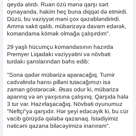
qeydə alırdı. Ruan özü mənə qarşı sərt
oynayanda, hakim heç buna diqqət də etmirdi.
Düzü, bu vəziyyət məni çox qəzəbləndirirdi.
Amma sakit qalıb, mübarizəyə davam edərək,
komandama kömək olmağa çalışırdım".
29 yaşlı hücumçu komandasının hazırda
Premyer Liqadakı vəziyyətini və növbəti
turdakı şanslarından bəhs edib:
"Sona qədər mübarizə aparacağıq. Turnir
cədvəlində hansı pilləni tutacağımızı isə
zaman göstərəcək. Əsas odur ki, mübarizə
aparırıq və ən yaxşısına çalışırıq. Qarşıda hələ
3 tur var. Hazırlaşacağıq. Növbəti oyunumuz
"Neftçi"yə qarşıdır. Hər şeyi edəcəyik ki, bu cür
vacib görüşdə qələbə qazanaq. İstədiyimiz
nəticəni qazana biləcəyimizə inanıram".