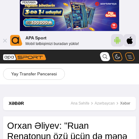
APA Sport
Mobil tətbiqimizi buradan yüklə!
Yay Transfer Pəncərəsi
XƏBƏR
Ana Səhifə
Azərbaycan
Xəbər
Orxan Əliyev: "Ruan
Renatonun özü üçün də mənə