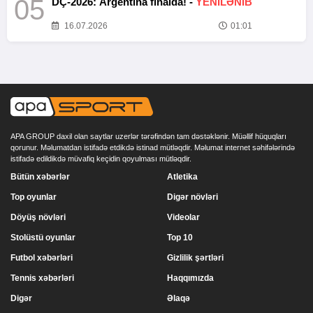
05
DÇ-2026: Argentina finalda! -
YENİLƏNİB
16.07.2026
01:01
APA GROUP daxil olan saytlar uzerlər tərəfindən tam dəstəklənir. Müəllif hüquqları
qorunur. Məlumatdan istifadə etdikdə istinad mütləqdir. Məlumat internet səhifələrində
istifadə edildikdə müvafiq keçidin qoyulması mütləqdir.
Bütün xəbərlər
Atletika
Top oyunlar
Digər növləri
Döyüş növləri
Videolar
Stolüstü oyunlar
Top 10
Futbol xəbərləri
Gizlilik şərtləri
Tennis xəbərləri
Haqqımızda
Digər
Əlaqə