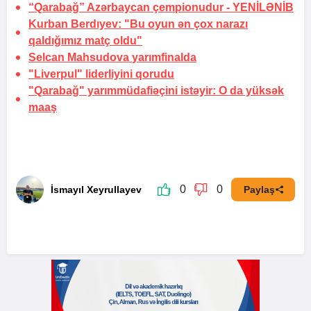
“Qarabağ” Azərbaycan çempionudur -
YENİLƏNİB
Kurban Berdıyev: "Bu oyun ən çox narazı
qaldığımız matç oldu"
Selcan Mahsudova
yarımfinalda
"Liverpul" liderliyini
qorudu
"Qarabağ" yarımmüdafiəçini istəyir:
O da yüksək
maaş
0
0
İsmayıl Xeyrullayev
Paylaş