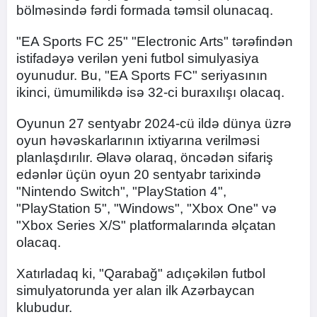
bölməsində fərdi formada təmsil olunacaq.
"EA Sports FC 25" "Electronic Arts" tərəfindən
istifadəyə verilən yeni futbol simulyasiya
oyunudur. Bu, "EA Sports FC" seriyasının
ikinci, ümumilikdə isə 32-ci buraxılışı olacaq.
Oyunun 27 sentyabr 2024-cü ildə dünya üzrə
oyun həvəskarlarının ixtiyarına verilməsi
planlaşdırılır. Əlavə olaraq, öncədən sifariş
edənlər üçün oyun 20 sentyabr tarixində
"Nintendo Switch", "PlayStation 4",
"PlayStation 5", "Windows", "Xbox One" və
"Xbox Series X/S" platformalarında əlçatan
olacaq.
Xatırladaq ki, "Qarabağ" adıçəkilən futbol
simulyatorunda yer alan ilk Azərbaycan
klubudur.