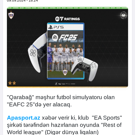
09.09.2024 - 18:24
"Qarabağ" məşhur futbol simulyatoru olan
"EAFC 25"də yer alacaq.
Apasport.az
xəbər verir ki, klub "EA Sports"
şirkəti tərəfindən hazırlanan oyunda "Rest of
World league" (Digər dünya liqaları)