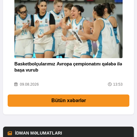
Basketbolçularımız Avropa çempionatını qələbə ilə
Q
başa vurub
V
16
09.08.2026
13:53
Bütün xəbərlər
İDMAN MƏLUMATLARI