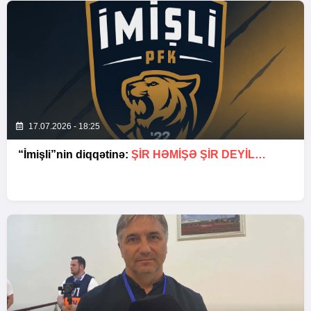
17.07.2026 - 18:25
“İmişli”nin diqqətinə:
ŞIR HƏMIŞƏ ŞIR DEYIL…