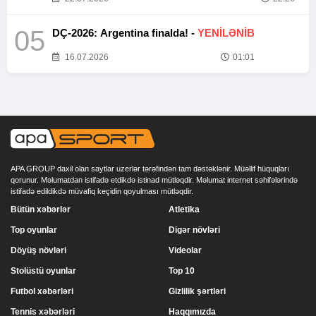
05
DÇ-2026: Argentina finalda! -
YENİLƏNİB
16.07.2026
01:01
APA GROUP daxil olan saytlar uzerlər tərəfindən tam dəstəklənir. Müəllif hüquqları
qorunur. Məlumatdan istifadə etdikdə istinad mütləqdir. Məlumat internet səhifələrində
istifadə edildikdə müvafiq keçidin qoyulması mütləqdir.
Bütün xəbərlər
Atletika
Top oyunlar
Digər növləri
Döyüş növləri
Videolar
Stolüstü oyunlar
Top 10
Futbol xəbərləri
Gizlilik şərtləri
Tennis xəbərləri
Haqqımızda