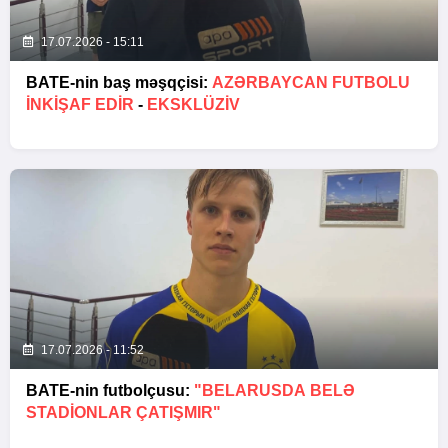
17.07.2026 - 15:11
BATE-nin baş məşqçisi:
AZƏRBAYCAN FUTBOLU
INKIŞAF EDIR
-
EKSKLÜZİV
17.07.2026 - 11:52
BATE-nin futbolçusu:
"BELARUSDA BELƏ
STADIONLAR ÇATIŞMIR"