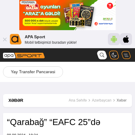
APA Sport
Mobil tətbiqimizi buradan yüklə!
Yay Transfer Pəncərəsi
XƏBƏR
Ana Səhifə
Azərbaycan
Xəbər
“Qarabağ” “EAFC 25”də