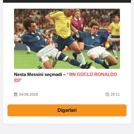
Nesta Messini seçmədi –
“ƏN GÜCLÜ RONALDO
“
IDI”
V
20
04.06.2026
20:11
Digərləri