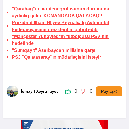
“Qarabağ”ın monteneqrolusunun durumuna
aydınlıq gəldi:
KOMANDADA QALACAQ?
Prezident İlham Əliyev Beynəlxalq Avtomobil
Federasiyasının prezidentini qəbul edib
"Mançester Yunayted"in futbolçusu PSV-nin
hədəfində
“Sumqayıt” Azərbaycan millisinə qarşı
PSJ “Qalatasaray”ın müdafiəçisini
istəyir
0
0
İsmayıl Xeyrullayev
Paylaş