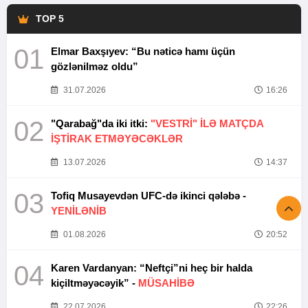
TOP 5
01
Elmar Baxşıyev: “Bu nəticə hamı üçün
gözlənilməz oldu”
31.07.2026
16:26
02
"Qarabağ"da iki itki:
"VESTRİ" İLƏ MATÇDA
İŞTİRAK ETMƏYƏCƏKLƏR
13.07.2026
14:37
03
Tofiq Musayevdən UFC-də ikinci qələbə -
YENİLƏNİB
01.08.2026
20:52
04
Karen Vardanyan: “Neftçi”ni heç bir halda
kiçiltməyəcəyik” -
MÜSAHİBƏ
22.07.2026
22:26