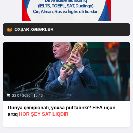
OXŞAR XƏBƏRLƏR
22.07.2026 - 15:46
Dünya çempionatı, yoxsa pul fabriki? FIFA üçün
artıq
HƏR ŞEY SATILIQDIR