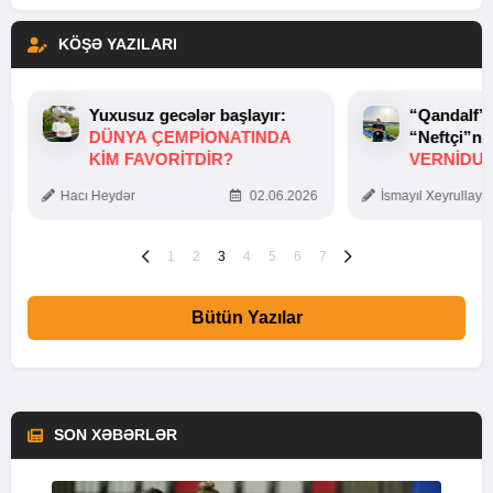
KÖŞƏ YAZILARI
Yuxusuz gecələr başlayır:
“Qandalf”
DÜNYA ÇEMPIONATINDA
“Neftçi”ni
KIM FAVORITDIR?
VERNİDUB
TOXUNUŞ
Hacı Heydər
02.06.2026
İsmayıl Xeyrullaye
1
2
3
4
5
6
7
Bütün Yazılar
SON XƏBƏRLƏR