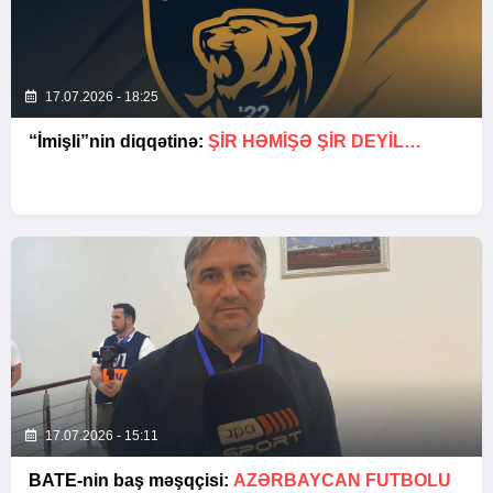
17.07.2026 - 18:25
“İmişli”nin diqqətinə:
ŞIR HƏMIŞƏ ŞIR DEYIL…
17.07.2026 - 15:11
BATE-nin baş məşqçisi:
AZƏRBAYCAN FUTBOLU