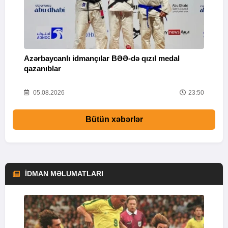
Azərbaycanlı idmançılar BƏƏ-də qızıl medal
Ç
qazanıblar
Y
01
05.08.2026
23:50
Bütün xəbərlər
İDMAN MƏLUMATLARI