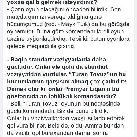
yoxsa qalib gəlmək istəyirdiniz?
- Çətin oyun olacağını öncədən bilirdik. Son
matçda qırmızı vərəqə aldığına görə
hücumçumuz (red. - Mayk Tuik) da bu görüşdə
oynamırdı. Buna görə komandanı fərqli oyun
tərzinə uyğunlaşdırdıq. Təbii ki, bütün oyunlara
qələbə məqsədi ilə çıxırıq.
- Rəqib standart vəziyyətlərdə daha
güclüdür. Onlar elə qolu da standart
vəziyyətdən vurdular. “Turan Tovuz”un bu
hücumlarının qarşısını almaq çox çətindir?
Demək olar ki, onlar Premyer Liqanın bu
göstəricidə ən təhlükəli komandasıdır?
- Bəli, “Turan Tovuz” oyunun bu nöqtəsində
güclü komandadır. Biz də bunu bilirdik.
Onlar bu vəziyyətlərdən yaxşı istifadə edərək
qol vura bilirlər. Belə də, oldu. Amma bundan
da vacibi qol buraxandan dərhal sonra