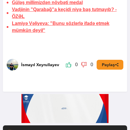
Güləş millimizdən növbəti medal
Vadjinin "Qarabağ"a keçidi niyə baş tutmayıb? -
ÖZƏL
Lamiyə Vəliyeva: "Bunu sözlərlə ifadə etmək
mümkün deyil"
0
0
İsmayıl Xeyrullayev
Paylaş