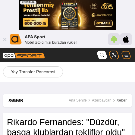
APA Sport
Mobil tətbiqimizi buradan yüklə!
Yay Transfer Pəncərəsi
XƏBƏR
Ana Səhifə
Azərbaycan
Xəbər
Rikardo Fernandes: "Düzdür,
başqa klublardan təkliflər oldu"