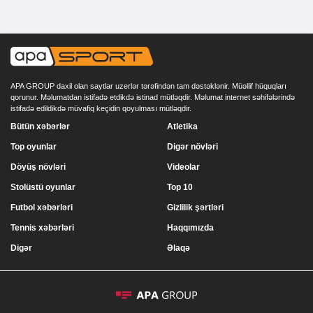
APA GROUP daxil olan saytlar uzerlər tərəfindən tam dəstəklənir. Müəllif hüquqları
qorunur. Məlumatdan istifadə etdikdə istinad mütləqdir. Məlumat internet səhifələrində
istifadə edildikdə müvafiq keçidin qoyulması mütləqdir.
Bütün xəbərlər
Atletika
Top oyunlar
Digər növləri
Döyüş növləri
Videolar
Stolüstü oyunlar
Top 10
Futbol xəbərləri
Gizlilik şərtləri
Tennis xəbərləri
Haqqımızda
Digər
Əlaqə