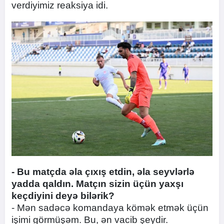
verdiyimiz reaksiya idi.
- Bu matçda əla çıxış etdin, əla seyvlərlə
yadda qaldın. Matçın sizin üçün yaxşı
keçdiyini deyə bilərik?
- Mən sadəcə komandaya kömək etmək üçün
işimi görmüşəm. Bu, ən vacib şeydir.