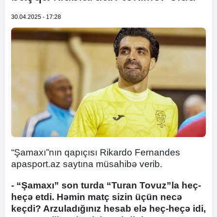
30.04.2025 - 17:28
“Şamaxı”nın qapıçısı Rikardo Fernandes
apasport.az saytına müsahibə verib.
- “Şamaxı” son turda “Turan Tovuz”la heç-
heçə etdi. Həmin matç sizin üçün necə
keçdi? Arzuladığınız hesab elə heç-heçə idi,