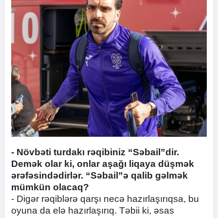
- Növbəti turdakı rəqibiniz “Səbail”dir.
Demək olar ki, onlar aşağı liqaya düşmək
ərəfəsindədirlər. “Səbail”ə qalib gəlmək
mümkün olacaq?
- Digər rəqiblərə qarşı necə hazırlaşırıqsa, bu
oyuna da elə hazırlaşırıq. Təbii ki, əsas