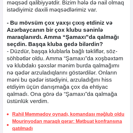
məqsəd qalibiyyətdir. Bizim hələ də nail olmaq
istədiyimiz daxili məqsədlərimiz var.
- Bu mövsüm çox yaxşı çıxış etdiniz və
Azərbaycanın bir çox klubu səninlə
maraqlanırdı. Amma “Şamaxı”da qalmağı
seçdin. Başqa kluba gedə bilərdin?
- Düzdür, başqa klublarla bağlı təkliflər, söz-
söhbətlər oldu. Amma “Şamaxı”da xoşbəxtəm
və klubdakı şəxslər mənim burda qalmağımı
nə qədər arzuladıqlarını göstərdilər. Onların
məni bu qədər istədiyini, arzuladığını hiss
etdiyim üçün danışmağa çox da ehtiyac
qalmadı. Ona görə də “Şamaxı”da qalmağa
üstünlük verdim.
Rahil Məmmədov oynadı, komandası
məğlub oldu
Mourinyodan maraqlı qərar: Mətbuat konfransına
qatılmadı