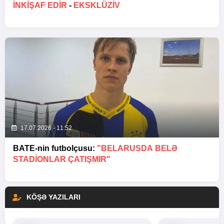
INKIŞAF EDIR
-
EKSKLÜZİV
17.07.2026 - 11:52
BATE-nin futbolçusu:
"BELARUSDA BELƏ
STADIONLAR ÇATIŞMIR"
KÖŞƏ YAZILARI