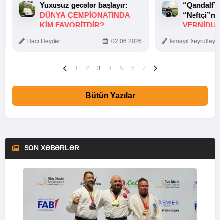
Yuxusuz gecələr başlayır:
“Qandalf”
DÜNYA ÇEMPIONATINDA
“Neftçi”ni
KIM FAVORITDIR?
VERNİDUB
TOXUNUŞ
Hacı Heydər
02.06.2026
İsmayıl Xeyrullaye
1
2
3
4
5
6
7
Bütün Yazılar
SON XƏBƏRLƏR