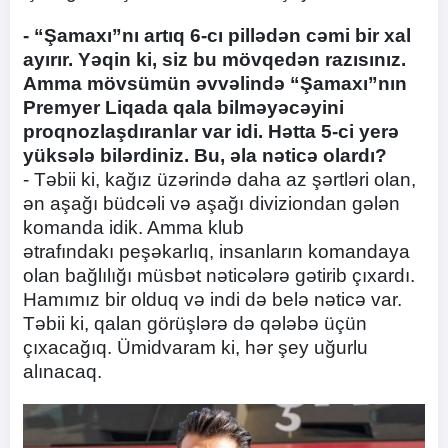
- “Şamaxı”nı artıq 6-cı pillədən cəmi bir xal
ayırır. Yəqin ki, siz bu mövqedən razısınız.
Amma mövsümün əvvəlində “Şamaxı”nın
Premyer Liqada qala bilməyəcəyini
proqnozlaşdıranlar var idi. Hətta 5-ci yerə
yüksələ bilərdiniz. Bu, əla nəticə olardı?
- Təbii ki, kağız üzərində daha az şərtləri olan,
ən aşağı büdcəli və aşağı diviziondan gələn
komanda idik. Amma klub
ətrafındakı peşəkarlıq, insanların komandaya
olan bağlılığı müsbət nəticələrə gətirib çıxardı.
Hamımız bir olduq və indi də belə nəticə var.
Təbii ki, qalan görüşlərə də qələbə üçün
çıxacağıq. Ümidvaram ki, hər şey uğurlu
alınacaq.