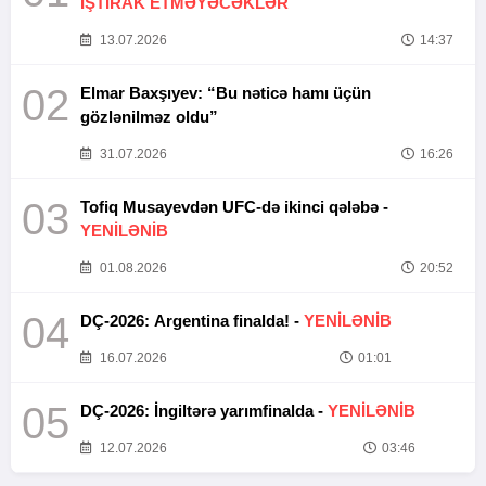
İŞTİRAK ETMƏYƏCƏKLƏR
13.07.2026
14:37
02
Elmar Baxşıyev: “Bu nəticə hamı üçün
gözlənilməz oldu”
31.07.2026
16:26
03
Tofiq Musayevdən UFC-də ikinci qələbə -
YENİLƏNİB
01.08.2026
20:52
04
DÇ-2026: Argentina finalda! -
YENİLƏNİB
16.07.2026
01:01
05
DÇ-2026: İngiltərə yarımfinalda -
YENİLƏNİB
12.07.2026
03:46