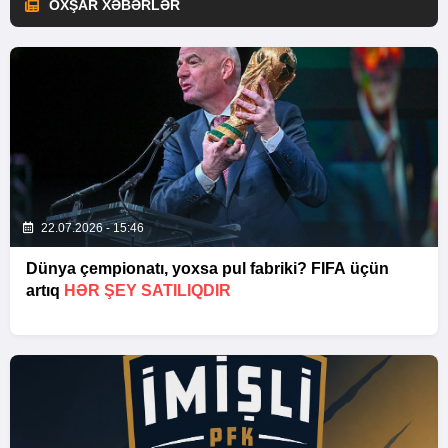
OXŞAR XƏBƏRLƏR
22.07.2026 - 15:46
Dünya çempionatı, yoxsa pul fabriki? FIFA üçün
artıq
HƏR ŞEY SATILIQDIR