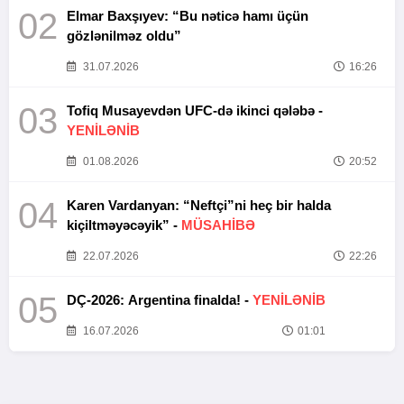
02
Elmar Baxşıyev: “Bu nəticə hamı üçün
gözlənilməz oldu”
31.07.2026
16:26
03
Tofiq Musayevdən UFC-də ikinci qələbə -
YENİLƏNİB
01.08.2026
20:52
04
Karen Vardanyan: “Neftçi”ni heç bir halda
kiçiltməyəcəyik” -
MÜSAHİBƏ
22.07.2026
22:26
05
DÇ-2026: Argentina finalda! -
YENİLƏNİB
16.07.2026
01:01