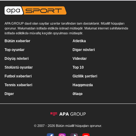
APA GROUP daxil olan saytlar uzerlər tərəfindən tam dəstəklənir. Müəllif hüquqları
qorunur. Məlumatdan istifadə etdikdə istinad mütləqdir. Məlumat internet səhifələrində
istifadə edildikdə müvafiq keçidin qoyulması mütləqdir.
Bütün xəbərlər
Atletika
Top oyunlar
Digər növləri
Döyüş növləri
Videolar
Stolüstü oyunlar
Top 10
Futbol xəbərləri
Gizlilik şərtləri
Tennis xəbərləri
Haqqımızda
Digər
Əlaqə
© 2007 - 2026 Bütün müəllif hüquqları qorunur.