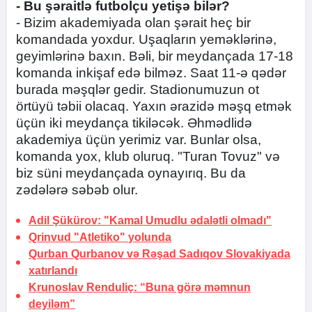
- Bu şəraitlə futbolçu yetişə bilər?
- Bizim akademiyada olan şərait heç bir
komandada yoxdur. Uşaqların yeməklərinə,
geyimlərinə baxın. Bəli, bir meydançada 17-18
komanda inkişaf edə bilməz. Saat 11-ə qədər
burada məşqlər gedir. Stadionumuzun ot
örtüyü təbii olacaq. Yaxın ərazidə məşq etmək
üçün iki meydança tikiləcək. Əhmədlidə
akademiya üçün yerimiz var. Bunlar olsa,
komanda yox, klub oluruq. "Turan Tovuz" və
biz süni meydançada oynayırıq. Bu da
zədələrə səbəb olur.
Adil Şükürov: "Kamal Umudlu ədalətli olmadı"
Qrinvud "Atletiko"
yolunda
Qurban Qurbanov və Rəşad Sadıqov Slovakiyada
xatırlandı
Krunoslav Renduliç: “Buna görə məmnun
deyiləm”