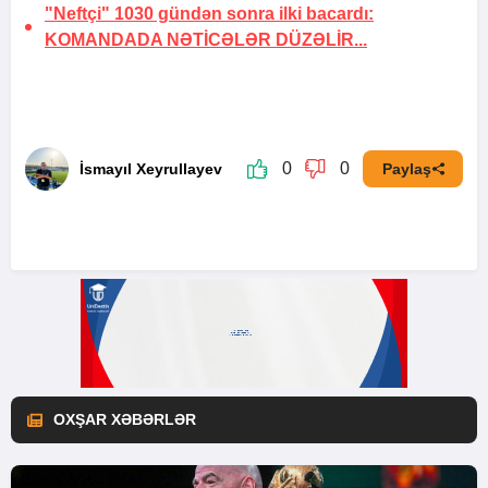
"Neftçi" 1030 gündən sonra ilki bacardı:
KOMANDADA NƏTİCƏLƏR DÜZƏLİR...
0
0
İsmayıl Xeyrullayev
Paylaş
OXŞAR XƏBƏRLƏR