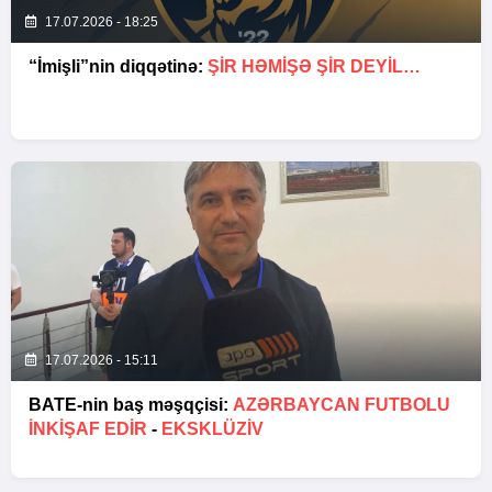
17.07.2026 - 18:25
“İmişli”nin diqqətinə:
ŞIR HƏMIŞƏ ŞIR DEYIL…
17.07.2026 - 15:11
BATE-nin baş məşqçisi:
AZƏRBAYCAN FUTBOLU
INKIŞAF EDIR
-
EKSKLÜZİV