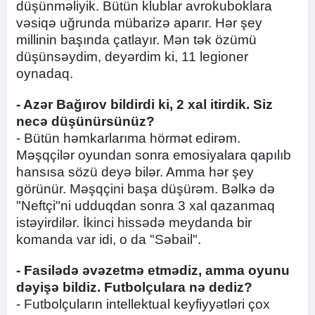
düşünməliyik. Bütün klublar avrokuboklara
vəsiqə uğrunda mübarizə aparır. Hər şey
millinin başında çatlayır. Mən tək özümü
düşünsəydim, deyərdim ki, 11 legioner
oynadaq.
- Azər Bağırov bildirdi ki, 2 xal itirdik. Siz
necə düşünürsünüz?
- Bütün həmkarlarıma hörmət edirəm.
Məşqçilər oyundan sonra emosiyalara qapılıb
hansısa sözü deyə bilər. Amma hər şey
görünür. Məşqçini başa düşürəm. Bəlkə də
"Neftçi"ni udduqdan sonra 3 xal qazanmaq
istəyirdilər. İkinci hissədə meydanda bir
komanda var idi, o da "Səbail".
- Fasilədə əvəzetmə etmədiz, amma oyunu
dəyişə bildiz. Futbolçulara nə dediz?
- Futbolçuların intellektual keyfiyyətləri çox