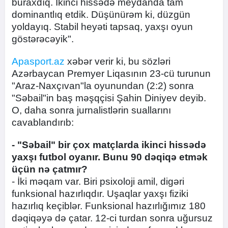
buraxdıq. İkinci hissədə meydanda tam
dominantlıq etdik. Düşünürəm ki, düzgün
yoldayıq. Stabil heyəti tapsaq, yaxşı oyun
göstərəcəyik".
Apasport.az
xəbər verir ki, bu sözləri
Azərbaycan Premyer Liqasının 23-cü turunun
"Araz-Naxçıvan"la oyunundan (2:2) sonra
"Səbail"in baş məşqçisi Şahin Diniyev deyib.
O, daha sonra jurnalistlərin suallarını
cavablandırıb:
- "Səbail" bir çox matçlarda ikinci hissədə
yaxşı futbol oyanır. Bunu 90 dəqiqə etmək
üçün nə çatmır?
- İki məqam var. Biri psixoloji amil, digəri
funksional hazırlıqdır. Uşaqlar yaxşı fiziki
hazırlıq keçiblər. Funksional hazırlığımız 180
dəqiqəyə də çatar. 12-ci turdan sonra uğursuz