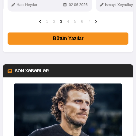
TOXUNUŞ
Hacı Heydər
02.06.2026
İsmayıl Xeyrullaye
1
2
3
4
5
6
7
Bütün Yazılar
SON XƏBƏRLƏR