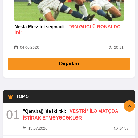
Nesta Messini seçmədi –
“ƏN GÜCLÜ RONALDO
“
IDI”
V
20
04.06.2026
20:11
Digərləri
TOP 5
01
"Qarabağ"da iki itki:
"VESTRİ" İLƏ MATÇDA
İŞTİRAK ETMƏYƏCƏKLƏR
13.07.2026
14:37