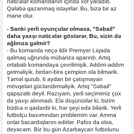
nəticələr komandanın içində xof yaradıb.
Qələbə qazanmaq istəyirlər. Bu, bizə bir az
mane olur.
- Sanki yerli oyunçular olmasa, "Səbail"
daha yaxşı nəticələr göstərər. Bu, sizin də
ağlınıza gəlmir?
- Bu komanda neçə ildir Premyer Liqada
qalmaq uğrunda mübarizə aparırdı. Artıq
ortabab komandaya çevrilmişik. Addım-addım
getməliyik, birdən-birə çempion ola bilmərik.
Təməl qurub, 6 aydan bir çatışmayan
mövqeləri gücləndirməliyik. Artıq "Səbail"
qapazaltı deyil. Razıyam, yerli seçimimiz çox
da yaxşı alınmadı. Elə düşünürlər ki, bizim
büdcə o qədərdir ki, hər şeyi edə bilərik. Yerli
futbolçu baxımından problemim var. Amma
onlar bacardıqlarını edirlər. Pafos da olsa,
deyəcəm. Biz bu gün Azərbaycan futbolunu