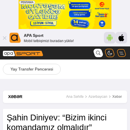
APA Sport
Mobil tətbiqimizi buradan yüklə!
Yay Transfer Pəncərəsi
XƏBƏR
Ana Səhifə
Azərbaycan
Xəbər
Şahin Diniyev: “Bizim ikinci
komandamız olmalıdır”