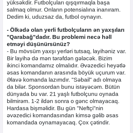
yüksəkdir. Futbolçuları qışqırmaqla başa
salmaq olmur. Onların potensialına inanıram.
Dedim ki, uduzsaz da, futbol oynayın.
- Ölkədə olan yerli futbolçuların ən yaxşıları
"Qarabağ"dadır. Bu problemi necə həll
etməyi düşünürsünüz?
- Bu mövsüm yaxşı yerləri tutsaq, layihəniz var.
Bir layihə də mən tərəfdən gələcək. Bizim
ikinci komandamız olmalıdır. Əvəzedici heyətlə
əsas komandanın arasında böyük uçurum var.
Əlavə komanda lazımdır. "Səbail" adı olmaya
da bilər. Sponsordan bunu istəyəcəm. Bütün
dünyada bu var. 21 yaşlı futbolçunu oynada
bilmirəm. 1-2 ildən sonra o gənc olmayacaq.
Hardasa bişməlidir. Bu gün "Neftçi"nin
əvəzedici komandasından kimsə gəlib əsas
komandada oynamayacaq. Çox çətindir.