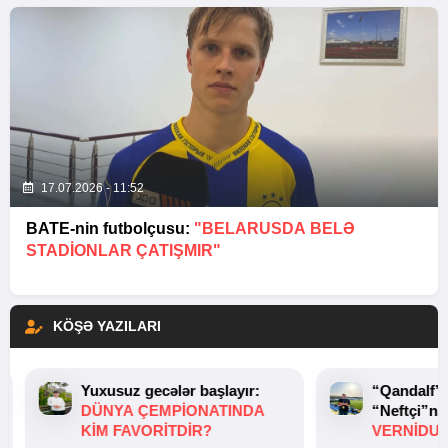
17.07.2026 - 11:52
BATE-nin futbolçusu:
"BELARUSDA BELƏ
STADIONLAR ÇATIŞMIR"
KÖŞƏ YAZILARI
Yuxusuz gecələr başlayır:
“Qandalf”
DÜNYA ÇEMPIONATINDA
“Neftçi”ni
KIM FAVORITDIR?
VERNİDUB