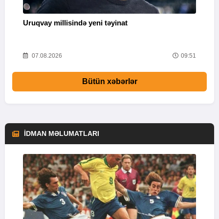
Uruqvay millisində yeni təyinat
“
18
07.08.2026
09:51
Bütün xəbərlər
İDMAN MƏLUMATLARI