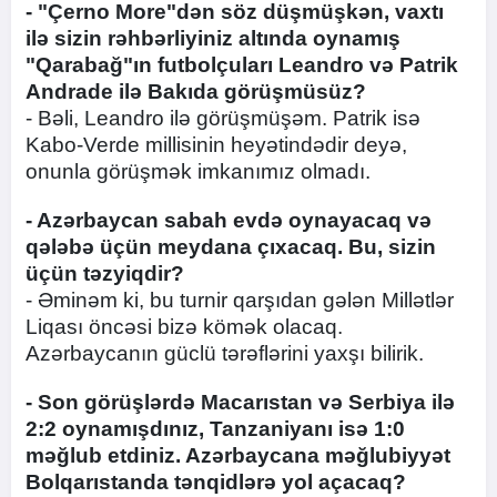
- "Çerno More"dən söz düşmüşkən, vaxtı
ilə sizin rəhbərliyiniz altında oynamış
"Qarabağ"ın futbolçuları Leandro və Patrik
Andrade ilə Bakıda görüşmüsüz?
- Bəli, Leandro ilə görüşmüşəm. Patrik isə
Kabo-Verde millisinin heyətindədir deyə,
onunla görüşmək imkanımız olmadı.
- Azərbaycan sabah evdə oynayacaq və
qələbə üçün meydana çıxacaq. Bu, sizin
üçün təzyiqdir?
- Əminəm ki, bu turnir qarşıdan gələn Millətlər
Liqası öncəsi bizə kömək olacaq.
Azərbaycanın güclü tərəflərini yaxşı bilirik.
- Son görüşlərdə Macarıstan və Serbiya ilə
2:2 oynamışdınız, Tanzaniyanı isə 1:0
məğlub etdiniz. Azərbaycana məğlubiyyət
Bolqarıstanda tənqidlərə yol açacaq?