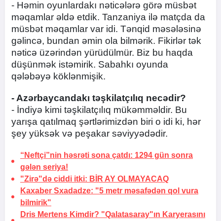
- Həmin oyunlardakı nəticələrə görə müsbət
məqamlar əldə etdik. Tanzaniya ilə matçda da
müsbət məqamlar var idi. Tənqid məsələsinə
gəlincə, bundan əmin ola bilmərik. Fikirlər tək
nəticə üzərindən yürüdülmür. Biz bu haqda
düşünmək istəmirik. Sabahkı oyunda
qələbəyə köklənmişik.
- Azərbaycandakı təşkilatçılıq necədir?
- İndiyə kimi təşkilatçılıq mükəmməldir. Bu
yarışa qatılmaq şərtlərimizdən biri o idi ki, hər
şey yüksək və peşakar səviyyədədir.
“Neftçi”nin həsrəti sona çatdı:
1294 gün sonra
gələn seriya!
"Zirə"də ciddi itki:
BİR AY OLMAYACAQ
Kaxaber Sxadadze: "5 metr məsafədən qol vura
bilmirik"
Dris Mertens Kimdir? "Qalatasaray"ın Karyerasını