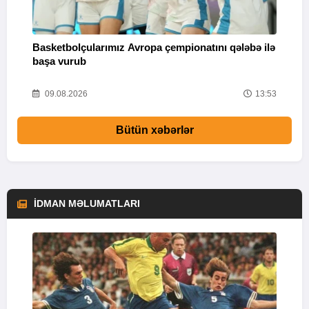
Basketbolçularımız Avropa çempionatını qələbə ilə
Q
başa vurub
V
16
09.08.2026
13:53
Bütün xəbərlər
İDMAN MƏLUMATLARI