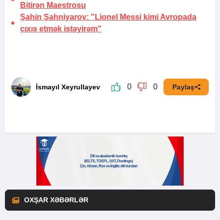
Bitirən Maestrosu
Şahin Şahniyarov:
"Lionel Messi kimi Avropada
çıxış etmək istəyirəm"
0
0
İsmayıl Xeyrullayev
Paylaş
OXŞAR XƏBƏRLƏR