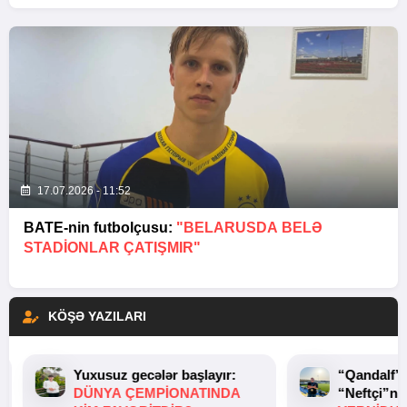
17.07.2026 - 11:52
BATE-nin futbolçusu:
"BELARUSDA BELƏ
STADIONLAR ÇATIŞMIR"
KÖŞƏ YAZILARI
Yuxusuz gecələr başlayır:
“Qandalf”
DÜNYA ÇEMPIONATINDA
“Neftçi”ni