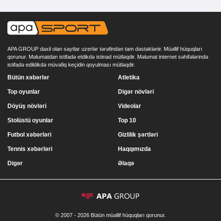
APA GROUP daxil olan saytlar uzerlər tərəfindən tam dəstəklənir. Müəllif hüquqları
qorunur. Məlumatdan istifadə etdikdə istinad mütləqdir. Məlumat internet səhifələrində
istifadə edildikdə müvafiq keçidin qoyulması mütləqdir.
Bütün xəbərlər
Atletika
Top oyunlar
Digər növləri
Döyüş növləri
Videolar
Stolüstü oyunlar
Top 10
Futbol xəbərləri
Gizlilik şərtləri
Tennis xəbərləri
Haqqımızda
Digər
Əlaqə
© 2007 - 2026 Bütün müəllif hüquqları qorunur.