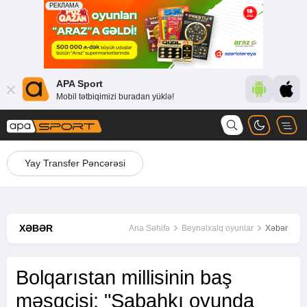
APA Sport
Mobil tətbiqimizi buradan yüklə!
Yay Transfer Pəncərəsi
XƏBƏR
Ana Səhifə
Beynəlxalq oyunlar
Xəbər
Bolqarıstan millisinin baş
məşqçisi: "Sabahkı oyunda