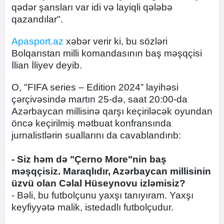
qədər şansları var idi və layiqli qələbə
qazandılar".
Apasport.az
xəbər verir ki, bu sözləri
Bolqarıstan milli komandasının baş məşqçisi
İlian İliyev deyib.
O, "FIFA series – Edition 2024” layihəsi
çərçivəsində martın 25-də, saat 20:00-da
Azərbaycan millisinə qarşı keçiriləcək oyundan
öncə keçirilmiş mətbuat konfransında
jurnalistlərin suallarını da cavablandırıb:
- Siz həm də "Çerno More"nin baş
məşqçisiz. Maraqlıdır, Azərbaycan millisinin
üzvü olan Cəlal Hüseynovu izləmisiz?
- Bəli, bu futbolçunu yaxşı tanıyıram. Yaxşı
keyfiyyətə malik, istedadlı futbolçudur.