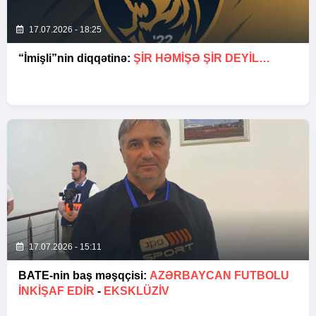
17.07.2026 - 18:25
“İmişli”nin diqqətinə:
ŞIR HƏMIŞƏ ŞIR DEYIL…
17.07.2026 - 15:11
BATE-nin baş məşqçisi:
AZƏRBAYCAN FUTBOLU
INKIŞAF EDIR
-
EKSKLÜZİV