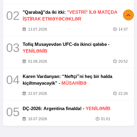
02
"Qarabağ"da iki itki:
"VESTRİ" İLƏ MATÇDA
İŞTİRAK ETMƏYƏCƏKLƏR
13.07.2026
14:37
03
Tofiq Musayevdən UFC-də ikinci qələbə -
YENİLƏNİB
01.08.2026
20:52
04
Karen Vardanyan: “Neftçi”ni heç bir halda
kiçiltməyəcəyik” -
MÜSAHİBƏ
22.07.2026
22:26
05
DÇ-2026: Argentina finalda! -
YENİLƏNİB
16.07.2026
01:01