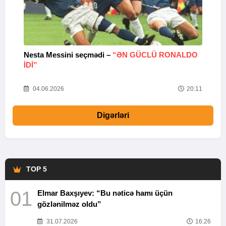
Nesta Messini seçmədi –
“ƏN GÜCLÜ RONALDO
“
IDI”
V
20
04.06.2026
20:11
Digərləri
TOP 5
01
Elmar Baxşıyev: “Bu nəticə hamı üçün
gözlənilməz oldu”
31.07.2026
16:26