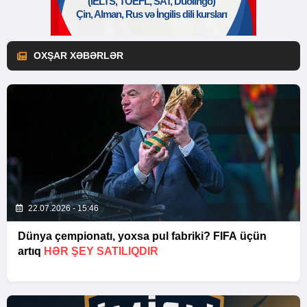
OXŞAR XƏBƏRLƏR
22.07.2026 - 15:46
Dünya çempionatı, yoxsa pul fabriki? FIFA üçün
artıq
HƏR ŞEY SATILIQDIR