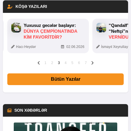
KÖŞƏ YAZILARI
Yuxusuz gecələr başlayır:
“Qandalf”
DÜNYA ÇEMPIONATINDA
“Neftçi”ni
KIM FAVORITDIR?
VERNİDUB
TOXUNUŞ
Hacı Heydər
02.06.2026
İsmayıl Xeyrullaye
1
2
3
4
5
6
7
Bütün Yazılar
SON XƏBƏRLƏR