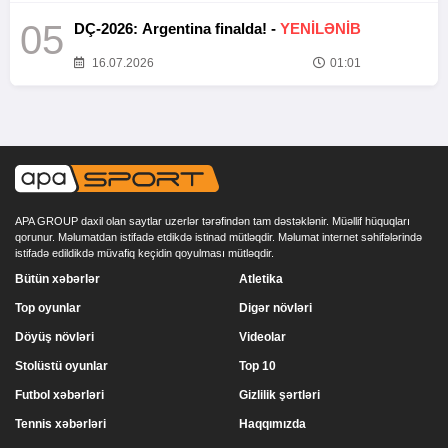
05
DÇ-2026: Argentina finalda! -
YENİLƏNİB
16.07.2026
01:01
APA GROUP daxil olan saytlar uzerlər tərəfindən tam dəstəklənir. Müəllif hüquqları
qorunur. Məlumatdan istifadə etdikdə istinad mütləqdir. Məlumat internet səhifələrində
istifadə edildikdə müvafiq keçidin qoyulması mütləqdir.
Bütün xəbərlər
Atletika
Top oyunlar
Digər növləri
Döyüş növləri
Videolar
Stolüstü oyunlar
Top 10
Futbol xəbərləri
Gizlilik şərtləri
Tennis xəbərləri
Haqqımızda