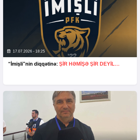
17.07.2026 - 18:25
“İmişli”nin diqqətinə:
ŞIR HƏMIŞƏ ŞIR DEYIL…