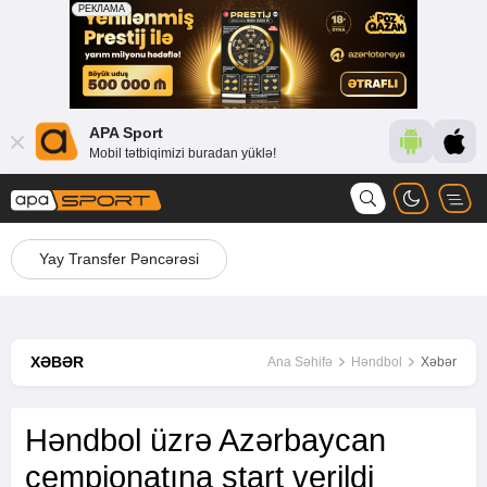
APA Sport
Mobil tətbiqimizi buradan yüklə!
Yay Transfer Pəncərəsi
XƏBƏR
Ana Səhifə
Həndbol
Xəbər
Həndbol üzrə Azərbaycan
çempionatına start verildi