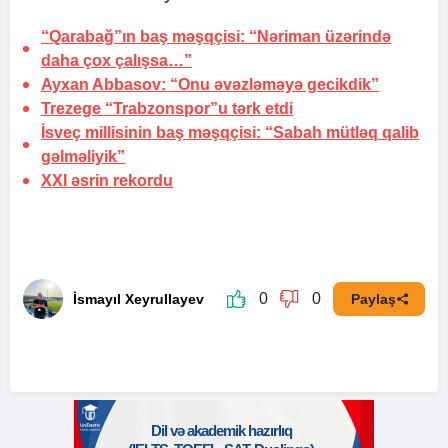
“Qarabağ”ın baş məşqçisi: “Nəriman üzərində
daha çox çalışsa…”
Ayxan Abbasov: “Onu əvəzləməyə gecikdik”
Trezege “Trabzonspor”u tərk etdi
İsveç millisinin baş məşqçisi: “Sabah mütləq qalib
gəlməliyik”
XXI əsrin rekordu
0
0
İsmayıl Xeyrullayev
Paylaş