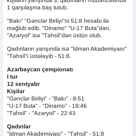
kişilərin yarışında 3, qadınların mübarizəsində
1 qarşılaşma baş tutub.
"Bakı" "Gənclər Birliyi"ni 51:8 hesabı ilə
məğlub edib. "Dinamo" "U-17 Buta"dan,
"Azəryol" isə "Təhsil"dən üstün olub.
Qadınların yarışında isə "İdman Akademiyası"
"Təhsil"i üstələyib - 51:8.
Azərbaycan çempionatı
I tur
12 sentyabr
Kişilər
"Gənclər Birliyi" - "Bakı" - 8:51
"U-17 Buta" - "Dinamo" - 19:46
"Təhsil" - "Azəryol" - 22:43
Qadınlar
"İdman Akademiyası" - "Təhsil" - 51:8