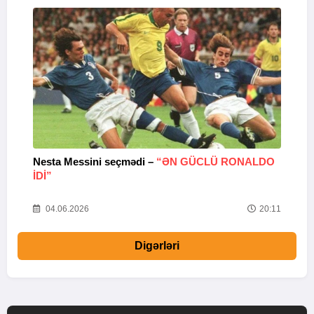
Nesta Messini seçmədi –
“ƏN GÜCLÜ RONALDO
“
IDI”
V
20
04.06.2026
20:11
Digərləri