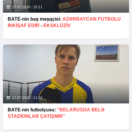
17.07.2026 - 15:11
BATE-nin baş məşqçisi:
AZƏRBAYCAN FUTBOLU
INKIŞAF EDIR
-
EKSKLÜZİV
17.07.2026 - 11:52
BATE-nin futbolçusu:
"BELARUSDA BELƏ
STADIONLAR ÇATIŞMIR"