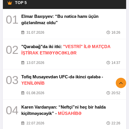
TOP 5
01
Elmar Baxşıyev: “Bu nəticə hamı üçün
gözlənilməz oldu”
31.07.2026
16:26
02
"Qarabağ"da iki itki:
"VESTRİ" İLƏ MATÇDA
İŞTİRAK ETMƏYƏCƏKLƏR
13.07.2026
14:37
03
Tofiq Musayevdən UFC-də ikinci qələbə -
YENİLƏNİB
01.08.2026
20:52
04
Karen Vardanyan: “Neftçi”ni heç bir halda
kiçiltməyəcəyik” -
MÜSAHİBƏ
22.07.2026
22:26