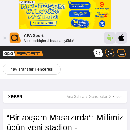
APA Sport
Mobil tətbiqimizi buradan yüklə!
Yay Transfer Pəncərəsi
XƏBƏR
Ana Səhifə
Statistikalar
Xəbər
“Bir axşam Masazırda”: Millimiz
üçün yeni stadion -