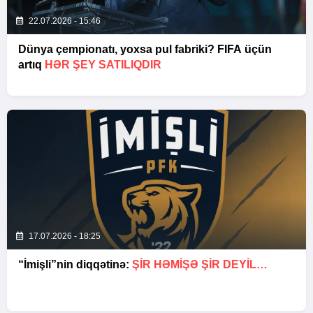
22.07.2026 - 15:46
Dünya çempionatı, yoxsa pul fabriki? FIFA üçün
artıq
HƏR ŞEY SATILIQDIR
17.07.2026 - 18:25
“İmişli”nin diqqətinə:
ŞIR HƏMIŞƏ ŞIR DEYIL…