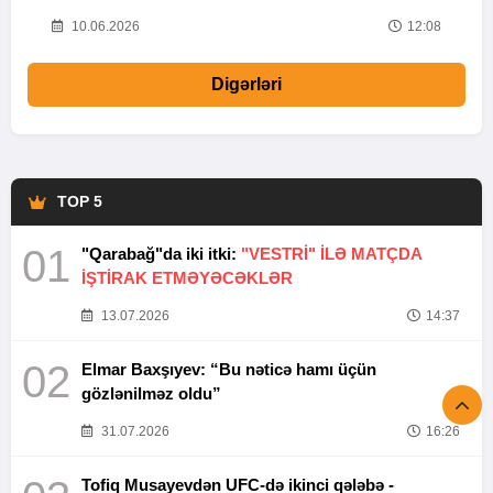
10.06.2026
12:08
Digərləri
TOP 5
01
"Qarabağ"da iki itki:
"VESTRİ" İLƏ MATÇDA
İŞTİRAK ETMƏYƏCƏKLƏR
13.07.2026
14:37
02
Elmar Baxşıyev: “Bu nəticə hamı üçün
gözlənilməz oldu”
31.07.2026
16:26
Tofiq Musayevdən UFC-də ikinci qələbə -