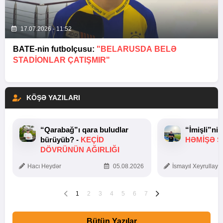
17.07.2026 - 11:52
BATE-nin futbolçusu:
"BELARUSDA BELƏ
STADIONLAR ÇATIŞMIR"
KÖŞƏ YAZILARI
“Qarabağ”ı qara buludlar
“İmişli”ni
bürüyüb? -
KEÇID
HƏMIŞƏ Ş
DÖVRÜNÜN AĞIRLIĞI
Hacı Heydər
05.08.2026
İsmayıl Xeyrullaye
1
2
3
4
5
6
7
Bütün Yazılar