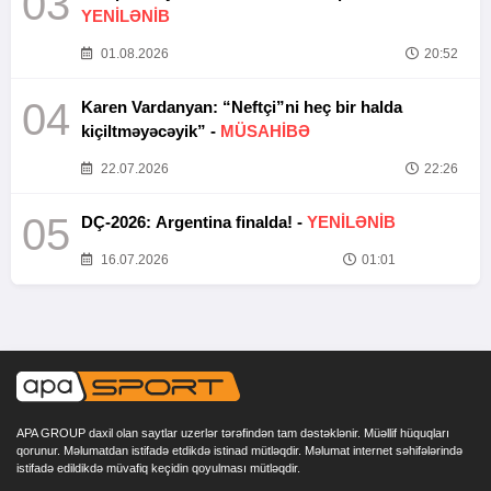
03
YENİLƏNİB
01.08.2026
20:52
04
Karen Vardanyan: “Neftçi”ni heç bir halda
kiçiltməyəcəyik” -
MÜSAHİBƏ
22.07.2026
22:26
05
DÇ-2026: Argentina finalda! -
YENİLƏNİB
16.07.2026
01:01
APA GROUP daxil olan saytlar uzerlər tərəfindən tam dəstəklənir. Müəllif hüquqları
qorunur. Məlumatdan istifadə etdikdə istinad mütləqdir. Məlumat internet səhifələrində
istifadə edildikdə müvafiq keçidin qoyulması mütləqdir.