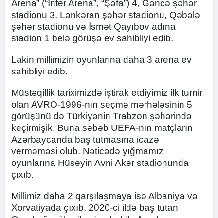
Arena” (“İnter Arena”, “Şəfa”) 4, Gəncə şəhər
stadionu 3, Lənkəran şəhər stadionu, Qəbələ
şəhər stadionu və İsmət Qayıbov adına
stadion 1 belə görüşə ev sahibliyi edib.
Lakin millimizin oyunlarına daha 3 arena ev
sahibliyi edib.
Müstəqillik tariximizdə iştirak etdiyimiz ilk turnir
olan AVRO-1996-nın seçmə mərhələsinin 5
görüşünü də Türkiyənin Trabzon şəhərində
keçirmişik. Buna səbəb UEFA-nın matçların
Azərbaycanda baş tutmasına icazə
verməməsi olub. Nəticədə yığmamız
oyunlarına Hüseyin Avni Aker stadionunda
çıxıb.
Millimiz daha 2 qarşılaşmaya isə Albaniya və
Xorvatiyada çıxıb. 2020-ci ildə baş tutan