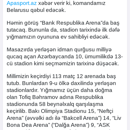
Apasport.az
xəbər verir ki, komandamız
Belarusu qəbul edəcək.
Həmin görüş “Bank Respublika Arena”da baş
tutacaq. Bununla da, stadion tarixində ilk dəfə
yığmamızın oyununa ev sahibliyi edəcək.
Masazırda yerləşən idman qurğusu milliyə
qucaq açan Azərbaycanda 10, ümumilikdə 13-
cü stadion kimi seçməmizin tarixinə düşəcək.
Millimizin keçirdiyi 113 matç 12 arenada baş
tutub. Bunlardan 9-u ölkə daxilində yerləşən
stadionlardır. Yığmamız üçün daha doğma
olan Tofiq Bəhramov adına Respublika
stadionunda 58 beynəlxalq qarşılaşma
keçirilib. Bakı Olimpiya Stadionu 15, “Neftçi
Arena” (əvvəlki adı ilə “Bakcell Arena”) 14, “Liv
Bona Dea Arena” (“Dalğa Arena”) 9, “ASK