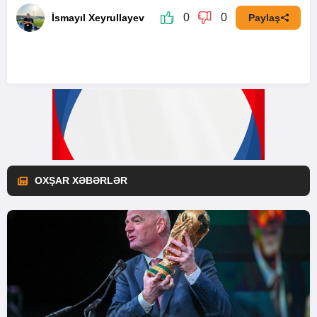
0
0
İsmayıl Xeyrullayev
Paylaş
OXŞAR XƏBƏRLƏR