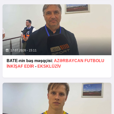
17.07.2026 - 15:11
BATE-nin baş məşqçisi:
AZƏRBAYCAN FUTBOLU
INKIŞAF EDIR
-
EKSKLÜZİV