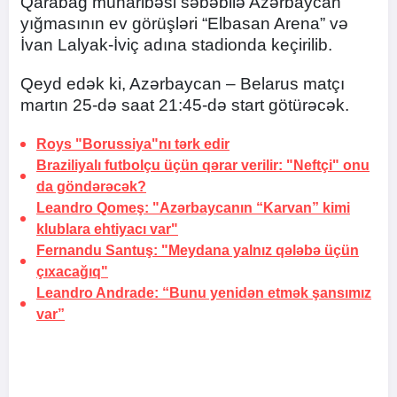
Qarabağ müharibəsi səbəbilə Azərbaycan
yığmasının ev görüşləri “Elbasan Arena” və
İvan Lalyak-İviç adına stadionda keçirilib.
Qeyd edək ki, Azərbaycan – Belarus matçı
martın 25-də saat 21:45-də start götürəcək.
Roys "Borussiya"nı
tərk edir
Braziliyalı futbolçu üçün qərar verilir:
"Neftçi" onu
da göndərəcək?
Leandro Qomeş: "Azərbaycanın “Karvan” kimi
klublara ehtiyacı var"
Fernandu Santuş: "Meydana yalnız qələbə üçün
çıxacağıq"
Leandro Andrade: “Bunu yenidən etmək şansımız
var”