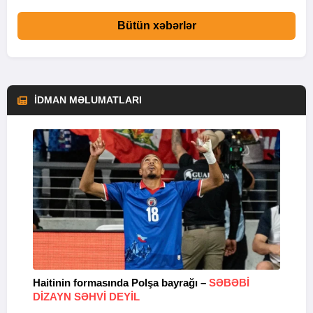
Bütün xəbərlər
İDMAN MƏLUMATLARI
Haitinin formasında Polşa bayrağı –
SƏBƏBI
M
DIZAYN SƏHVI DEYIL
k