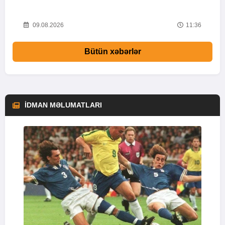
53
09.08.2026
11:36
Bütün xəbərlər
İDMAN MƏLUMATLARI