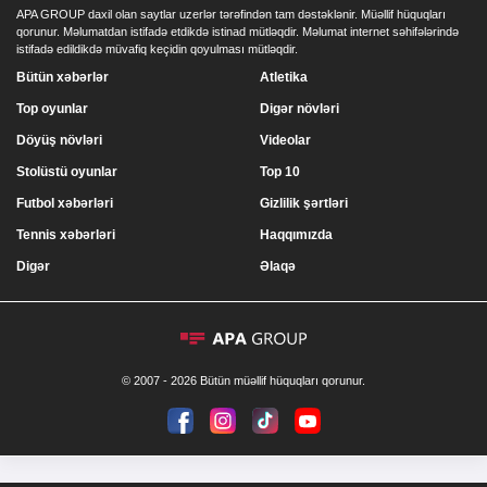
APA GROUP daxil olan saytlar uzerlər tərəfindən tam dəstəklənir. Müəllif hüquqları
qorunur. Məlumatdan istifadə etdikdə istinad mütləqdir. Məlumat internet səhifələrində
istifadə edildikdə müvafiq keçidin qoyulması mütləqdir.
Bütün xəbərlər
Atletika
Top oyunlar
Digər növləri
Döyüş növləri
Videolar
Stolüstü oyunlar
Top 10
Futbol xəbərləri
Gizlilik şərtləri
Tennis xəbərləri
Haqqımızda
Digər
Əlaqə
© 2007 - 2026 Bütün müəllif hüquqları qorunur.