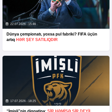
22.07.2026 - 15:46
Dünya çempionatı, yoxsa pul fabriki? FIFA üçün
artıq
HƏR ŞEY SATILIQDIR
17.07.2026 - 18:25
“İmişli”nin diqqətinə:
ŞIR HƏMIŞƏ ŞIR DEYIL…