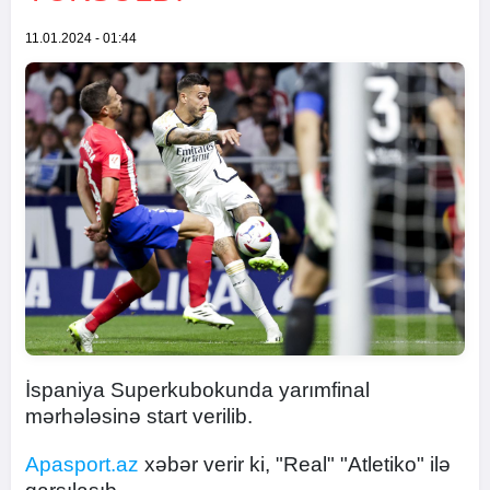
11.01.2024 - 01:44
İspaniya Superkubokunda yarımfinal
mərhələsinə start verilib.
Apasport.az
xəbər verir ki, "Real" "Atletiko" ilə