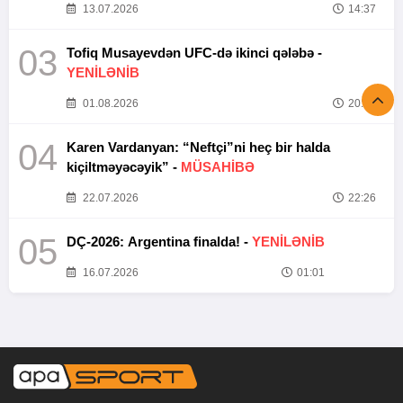
13.07.2026
14:37
03
Tofiq Musayevdən UFC-də ikinci qələbə -
YENİLƏNİB
01.08.2026
20:52
04
Karen Vardanyan: “Neftçi”ni heç bir halda
kiçiltməyəcəyik” -
MÜSAHİBƏ
22.07.2026
22:26
05
DÇ-2026: Argentina finalda! -
YENİLƏNİB
16.07.2026
01:01