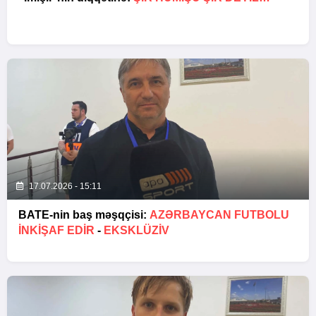
17.07.2026 - 15:11
BATE-nin baş məşqçisi:
AZƏRBAYCAN FUTBOLU
INKIŞAF EDIR
-
EKSKLÜZİV