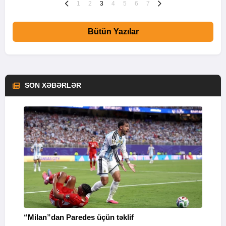
1
2
3
4
5
6
7
Bütün Yazılar
SON XƏBƏRLƏR
“Milan”dan Paredes üçün təklif
M