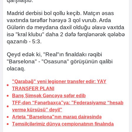
qarşılaşıb.
Madrid derbisi bol qollu keçib. Matçın əsas
vaxtında tərəflər hərəyə 3 qol vurub. Arda
Gülərin də meydana daxil olduğu əlavə vaxtda
isə "kral klubu" daha 2 dəfə fərqlənərək qələbə
qazanıb - 5:3.
Qeyd edək ki, "Real"ın finaldakı rəqibi
"Barselona" - "Osasuna" görüşünün qalibi
olacaq.
"Qarabağ" yeni legioner transfer edir:
YAY
TRANSFER PLANI
Barış Şimşək Gəncəyə səfər edib
TFF-dən “Fənərbaxça”ya:
”Federasiyamız “hesab
vermə kürsüsü” deyil”
Arteta "Barselona"nın maraq
dairəsində
Təmsilçilərimiz dünya çempionatının finalında