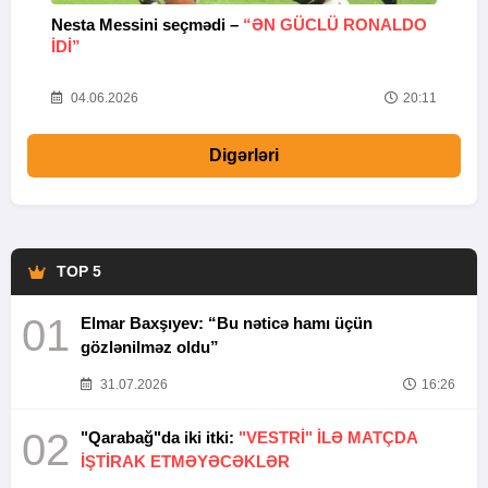
Nesta Messini seçmədi –
“ƏN GÜCLÜ RONALDO
“
IDI”
V
20
04.06.2026
20:11
Digərləri
TOP 5
01
Elmar Baxşıyev: “Bu nəticə hamı üçün
gözlənilməz oldu”
31.07.2026
16:26
02
"Qarabağ"da iki itki:
"VESTRİ" İLƏ MATÇDA
İŞTİRAK ETMƏYƏCƏKLƏR