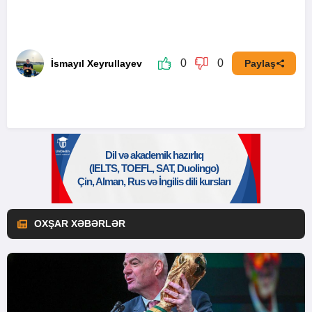
0
0
İsmayıl Xeyrullayev
Paylaş
OXŞAR XƏBƏRLƏR