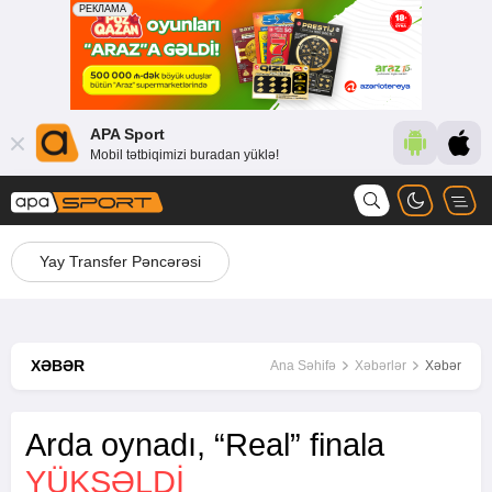
APA Sport
Mobil tətbiqimizi buradan yüklə!
Yay Transfer Pəncərəsi
XƏBƏR
Ana Səhifə
Xəbərlər
Xəbər
Arda oynadı, “Real” finala
YÜKSƏLDI