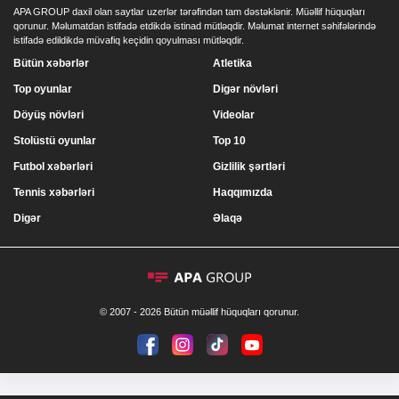
APA GROUP daxil olan saytlar uzerlər tərəfindən tam dəstəklənir. Müəllif hüquqları
qorunur. Məlumatdan istifadə etdikdə istinad mütləqdir. Məlumat internet səhifələrində
istifadə edildikdə müvafiq keçidin qoyulması mütləqdir.
Bütün xəbərlər
Atletika
Top oyunlar
Digər növləri
Döyüş növləri
Videolar
Stolüstü oyunlar
Top 10
Futbol xəbərləri
Gizlilik şərtləri
Tennis xəbərləri
Haqqımızda
Digər
Əlaqə
© 2007 - 2026 Bütün müəllif hüquqları qorunur.