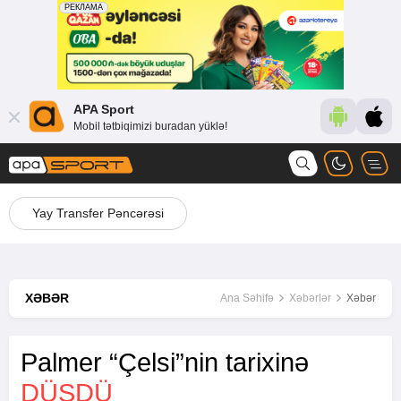
APA Sport
Mobil tətbiqimizi buradan yüklə!
Yay Transfer Pəncərəsi
XƏBƏR
Ana Səhifə
Xəbərlər
Xəbər
Palmer “Çelsi”nin tarixinə
DÜŞDÜ