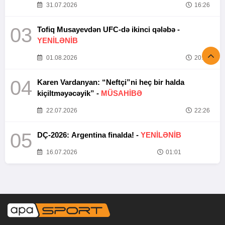
31.07.2026
16:26
03
Tofiq Musayevdən UFC-də ikinci qələbə -
YENİLƏNİB
01.08.2026
20:52
04
Karen Vardanyan: “Neftçi”ni heç bir halda
kiçiltməyəcəyik” -
MÜSAHİBƏ
22.07.2026
22:26
05
DÇ-2026: Argentina finalda! -
YENİLƏNİB
16.07.2026
01:01