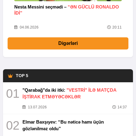
Nesta Messini seçmədi –
“ƏN GÜCLÜ RONALDO
“
IDI”
V
20
04.06.2026
20:11
Digərləri
TOP 5
01
"Qarabağ"da iki itki:
"VESTRİ" İLƏ MATÇDA
İŞTİRAK ETMƏYƏCƏKLƏR
13.07.2026
14:37
02
Elmar Baxşıyev: “Bu nəticə hamı üçün
gözlənilməz oldu”