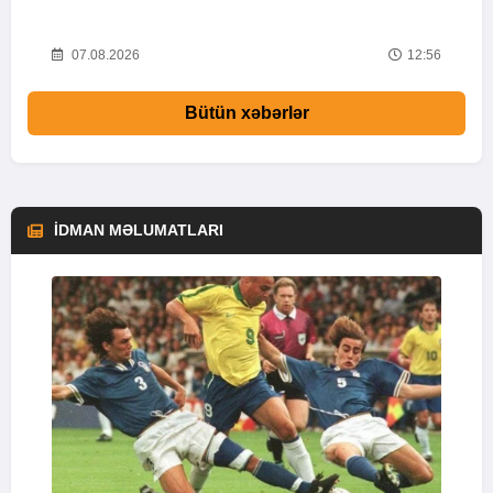
v
09
07.08.2026
12:56
Bütün xəbərlər
İDMAN MƏLUMATLARI