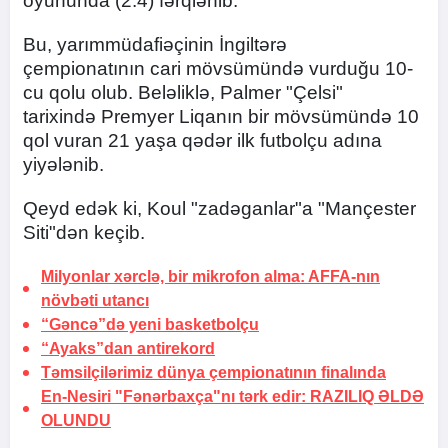
oyununda (2:4) fərqlənib.
Bu, yarımmüdafiəçinin İngiltərə
çempionatının cari mövsümündə vurduğu 10-
cu qolu olub. Beləliklə, Palmer "Çelsi"
tarixində Premyer Liqanın bir mövsümündə 10
qol vuran 21 yaşa qədər ilk futbolçu adına
yiyələnib.
Qeyd edək ki, Koul "zadəganlar"a "Mançester
Siti"dən keçib.
Milyonlar xərclə, bir mikrofon alma:
AFFA-nın
növbəti utancı
“Gəncə”də yeni basketbolçu
“Ayaks”dan antirekord
Təmsilçilərimiz dünya çempionatının finalında
En-Nesiri "Fənərbaxça"nı tərk edir:
RAZILIQ ƏLDƏ
OLUNDU