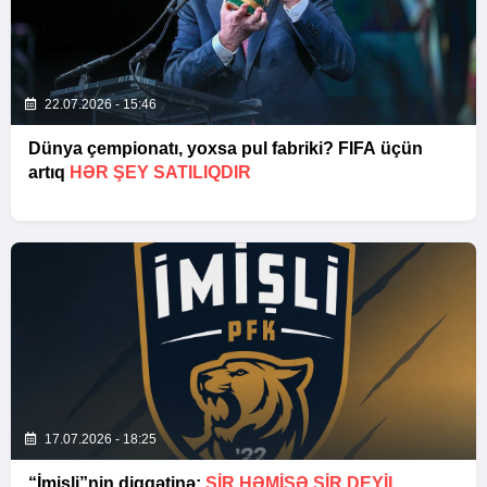
22.07.2026 - 15:46
Dünya çempionatı, yoxsa pul fabriki? FIFA üçün
artıq
HƏR ŞEY SATILIQDIR
17.07.2026 - 18:25
“İmişli”nin diqqətinə:
ŞIR HƏMIŞƏ ŞIR DEYIL…