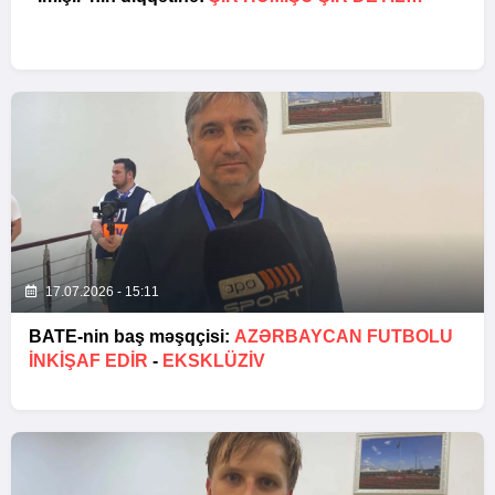
17.07.2026 - 15:11
BATE-nin baş məşqçisi:
AZƏRBAYCAN FUTBOLU
INKIŞAF EDIR
-
EKSKLÜZİV