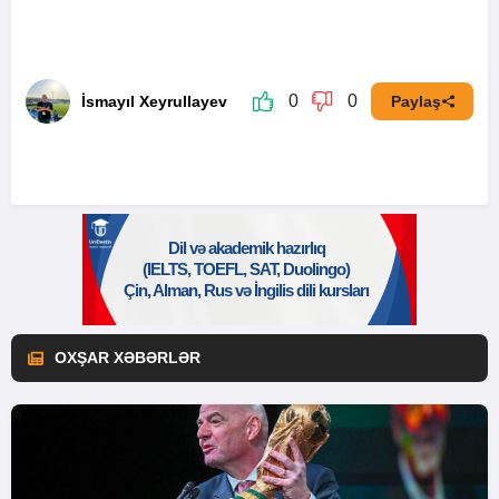
0
0
İsmayıl Xeyrullayev
Paylaş
OXŞAR XƏBƏRLƏR