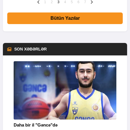
1
2
3
4
5
6
7
Bütün Yazılar
SON XƏBƏRLƏR
Daha bir il "Gəncə"də
B