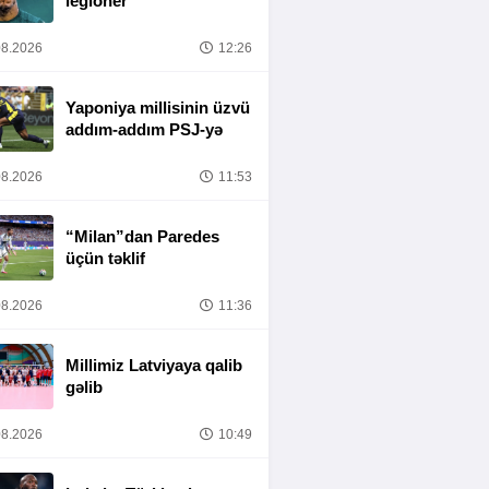
legioner
8.2026
12:26
Yaponiya millisinin üzvü
addım-addım PSJ-yə
8.2026
11:53
“Milan”dan Paredes
üçün təklif
8.2026
11:36
Millimiz Latviyaya qalib
gəlib
8.2026
10:49