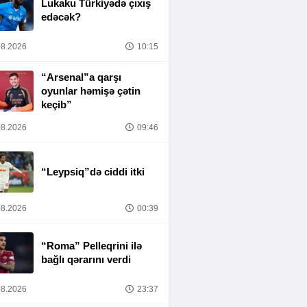
Lukaku Türkiyədə çıxış
edəcək?
8.2026
10:15
“Arsenal”a qarşı
oyunlar həmişə çətin
keçib”
8.2026
09:46
“Leypsiq”də ciddi itki
8.2026
00:39
“Roma” Pelleqrini ilə
bağlı qərarını verdi
8.2026
23:37