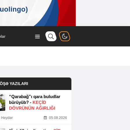
lar
ÖŞƏ YAZILARI
“Qarabağ”ı qara buludlar
bürüyüb? -
KEÇID
DÖVRÜNÜN AĞIRLIĞI
 Heydər
05.08.2026