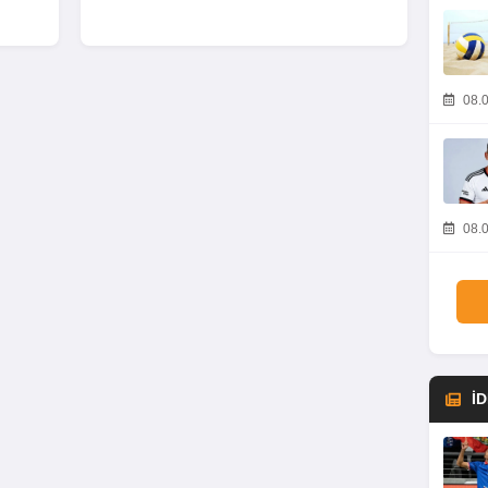
08.0
08.0
İ