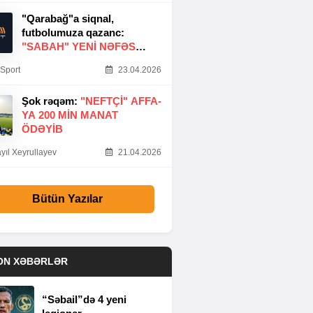
"Qarabağ"a siqnal,
futbolumuza qazanc:
"SABAH" YENI NƏFƏS
GƏTIRDI
Sport
23.04.2026
Şok rəqəm:
"NEFTÇI" AFFA-
YA 200 MIN MANAT
ÖDƏYIB
yıl Xeyrullayev
21.04.2026
Bütün Yazılar
ON XƏBƏRLƏR
“Səbail”də 4 yeni