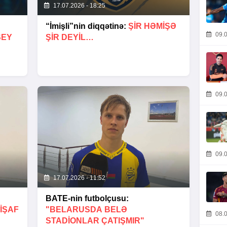
17.07.2026 - 18:25
“İmişli”nin diqqətinə:
ŞIR HƏMIŞƏ
09.0
ŞEY
ŞIR DEYIL…
09.0
09.0
17.07.2026 - 11:52
BATE-nin futbolçusu:
IŞAF
"BELARUSDA BELƏ
08.0
STADIONLAR ÇATIŞMIR"