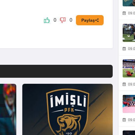
09.0
0
0
Paylaş
09.0
09.0
09.0