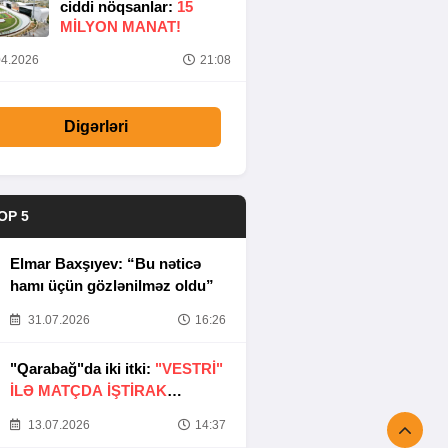
ciddi nöqsanlar:
15
MILYON MANAT!
4.2026
21:08
Digərləri
OP 5
Elmar Baxşıyev: “Bu nəticə
hamı üçün gözlənilməz oldu”
31.07.2026
16:26
"Qarabağ"da iki itki:
"VESTRİ"
İLƏ MATÇDA İŞTİRAK
ETMƏYƏCƏKLƏR
13.07.2026
14:37