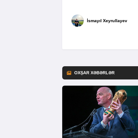
İsmayıl Xeyrullayev
OXŞAR XƏBƏRLƏR