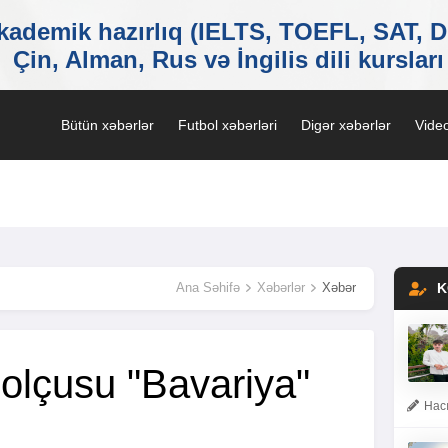
Bütün xəbərlər
Futbol xəbərləri
Digər xəbərlər
Video
Ana Səhifə
Xəbərlər
Xəbər
K
bolçusu "Bavariya"
Hacı