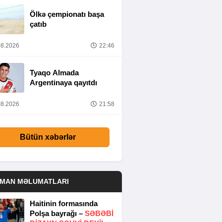
Ölkə çempionatı başa
çatıb
8.2026
22:46
Tyaqo Almada
Argentinaya qayıtdı
8.2026
21:58
Bütün xəbərlər
DMAN MƏLUMATLARI
Haitinin formasında
Polşa bayrağı –
SƏBƏBI