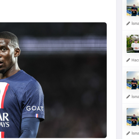
İsma
Hacı
İsma
İsma