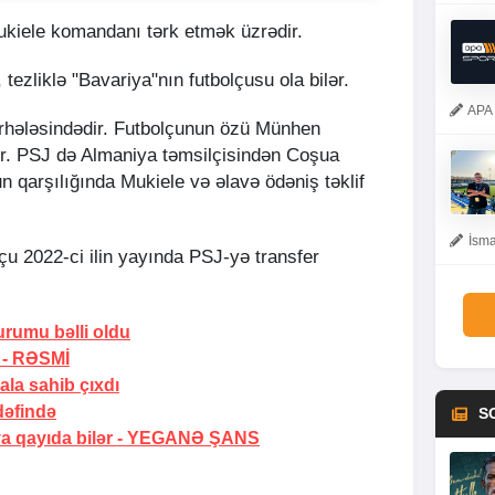
ukiele komandanı tərk etmək üzrədir.
, tezliklə "Bavariya"nın futbolçusu ola bilər.
APA 
mərhələsindədir. Futbolçunun özü Münhen
r. PSJ də Almaniya təmsilçisindən Coşua
un qarşılığında Mukiele və əlavə ödəniş təklif
İsma
çu 2022-ci ilin yayında PSJ-yə transfer
 durumu
bəlli oldu
 -
RƏSMİ
la sahib çıxdı
dəfində
S
qayıda bilər -
YEGANƏ ŞANS