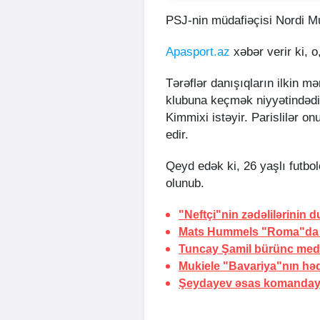
PSJ-nin müdafiəçisi Nordi M
Apasport.az
xəbər verir ki, o
Tərəflər danışıqların ilkin 
klubuna keçmək niyyətindədi
Kimmixi istəyir. Parislilər on
edir.
Qeyd edək ki, 26 yaşlı futbol
olunub.
"Neftçi"nin zədəlilərinin
Mats Hummels "Roma"da
Tuncay Şamil bürünc meda
Mukiele "Bavariya"nın
hə
Şeydayev əsas komandaya 