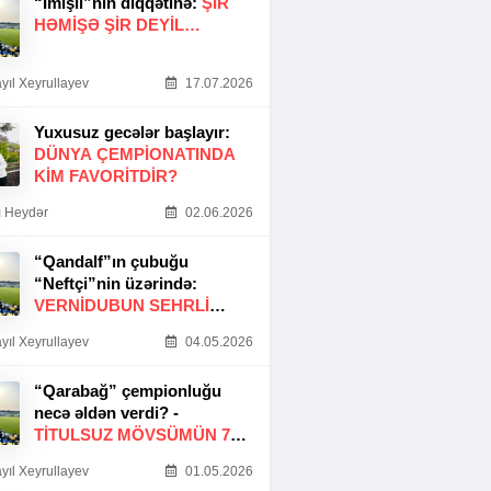
“İmişli”nin diqqətinə:
ŞIR
HƏMIŞƏ ŞIR DEYIL…
yıl Xeyrullayev
17.07.2026
Yuxusuz gecələr başlayır:
DÜNYA ÇEMPIONATINDA
KIM FAVORITDIR?
 Heydər
02.06.2026
“Qandalf”ın çubuğu
“Neftçi”nin üzərində:
VERNİDUBUN SEHRLİ
TOXUNUŞU
yıl Xeyrullayev
04.05.2026
“Qarabağ” çempionluğu
necə əldən verdi? -
TITULSUZ MÖVSÜMÜN 7
SƏBƏBI
yıl Xeyrullayev
01.05.2026