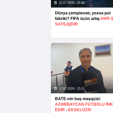
22.07.2026 - 15:46
Dünya çempionatı, yoxsa pul
fabriki? FIFA üçün artıq
HƏR 
SATILIQDIR
17.07.2026 - 15:11
BATE-nin baş məşqçisi:
AZƏRBAYCAN FUTBOLU INK
EDIR
-
EKSKLÜZİV