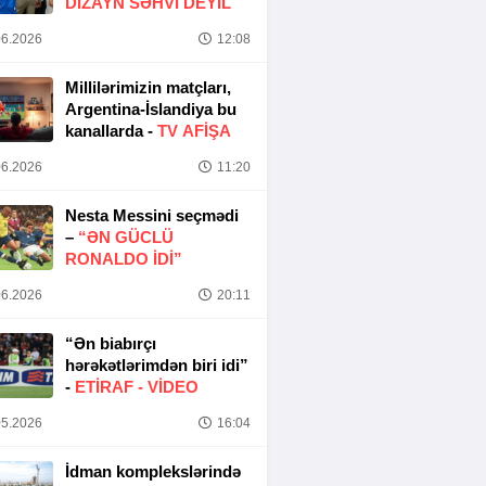
DIZAYN SƏHVI DEYIL
6.2026
12:08
Millilərimizin matçları,
Argentina-İslandiya bu
kanallarda -
TV AFİŞA
6.2026
11:20
Nesta Messini seçmədi
–
“ƏN GÜCLÜ
RONALDO IDI”
6.2026
20:11
“Ən biabırçı
hərəkətlərimdən biri idi”
-
ETIRAF -
VİDEO
5.2026
16:04
İdman komplekslərində