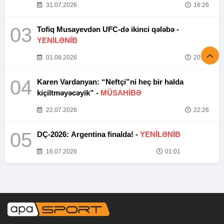
31.07.2026
16:26
03
Tofiq Musayevdən UFC-də ikinci qələbə -
YENİLƏNİB
01.08.2026
20:52
04
Karen Vardanyan: “Neftçi”ni heç bir halda
kiçiltməyəcəyik” -
MÜSAHİBƏ
22.07.2026
22:26
05
DÇ-2026: Argentina finalda! -
YENİLƏNİB
16.07.2026
01:01