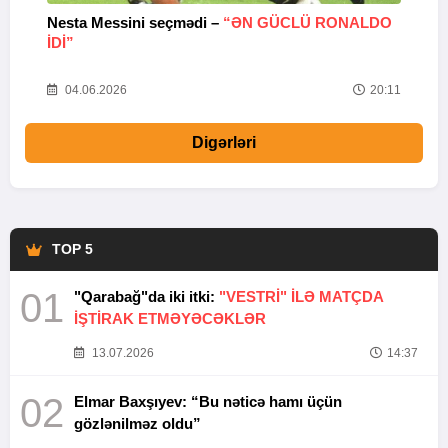
Nesta Messini seçmədi –
“ƏN GÜCLÜ RONALDO
“
IDI”
V
20
04.06.2026
20:11
Digərləri
TOP 5
01
"Qarabağ"da iki itki:
"VESTRİ" İLƏ MATÇDA
İŞTİRAK ETMƏYƏCƏKLƏR
13.07.2026
14:37
02
Elmar Baxşıyev: “Bu nəticə hamı üçün
gözlənilməz oldu”