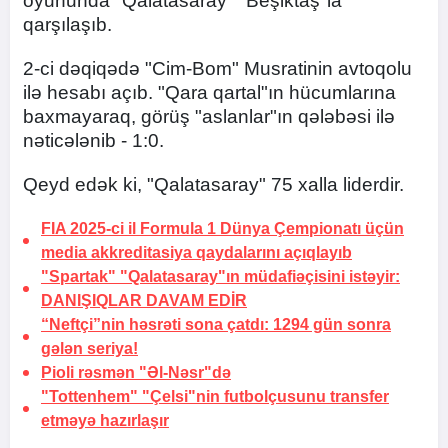
oyununda "Qalatasaray" "Beşiktaş"la
qarşılaşıb.
2-ci dəqiqədə "Cim-Bom" Musratinin avtoqolu
ilə hesabı açıb. "Qara qartal"ın hücumlarına
baxmayaraq, görüş "aslanlar"ın qələbəsi ilə
nəticələnib - 1:0.
Qeyd edək ki, "Qalatasaray" 75 xalla liderdir.
FIA 2025-ci il Formula 1 Dünya Çempionatı üçün
media akkreditasiya qaydalarını açıqlayıb
"Spartak" "Qalatasaray"ın müdafiəçisini istəyir:
DANIŞIQLAR DAVAM EDİR
“Neftçi”nin həsrəti sona çatdı:
1294 gün sonra
gələn seriya!
Pioli rəsmən "Əl-Nəsr"də
"Tottenhem" "Çelsi"nin futbolçusunu transfer
etməyə
hazırlaşır