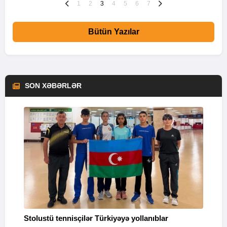
1
2
3
4
5
6
7
Bütün Yazılar
SON XƏBƏRLƏR
Stolustü tennisçilər Türkiyəyə yollanıblar
M