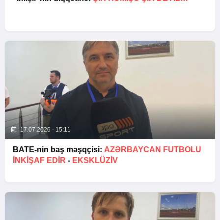
17.07.2026 - 15:11
BATE-nin baş məşqçisi:
AZƏRBAYCAN FUTBOLU
INKIŞAF EDIR
-
EKSKLÜZİV