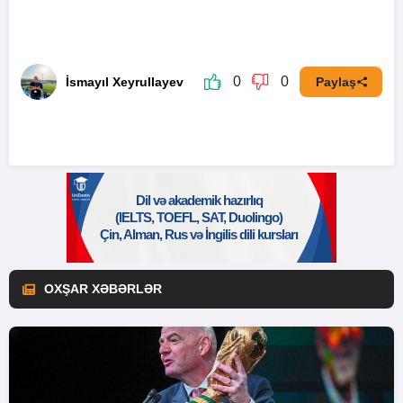
0
0
İsmayıl Xeyrullayev
Paylaş
OXŞAR XƏBƏRLƏR