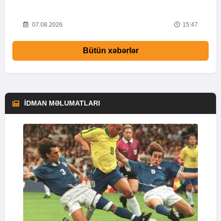
55
07.08.2026
15:47
Bütün xəbərlər
İDMAN MƏLUMATLARI