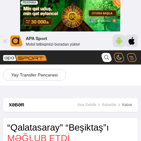
APA Sport
Mobil tətbiqimizi buradan yüklə!
Yay Transfer Pəncərəsi
XƏBƏR
Ana Səhifə
Xəbərlər
Xəbər
“Qalatasaray” “Beşiktaş”ı
MƏĞLUB ETDI