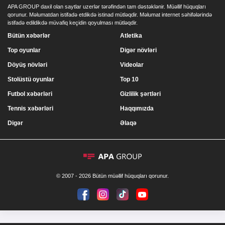
APA GROUP daxil olan saytlar uzerlər tərəfindən tam dəstəklənir. Müəllif hüquqları
qorunur. Məlumatdan istifadə etdikdə istinad mütləqdir. Məlumat internet səhifələrində
istifadə edildikdə müvafiq keçidin qoyulması mütləqdir.
Bütün xəbərlər
Atletika
Top oyunlar
Digər növləri
Döyüş növləri
Videolar
Stolüstü oyunlar
Top 10
Futbol xəbərləri
Gizlilik şərtləri
Tennis xəbərləri
Haqqımızda
Digər
Əlaqə
© 2007 - 2026 Bütün müəllif hüquqları qorunur.