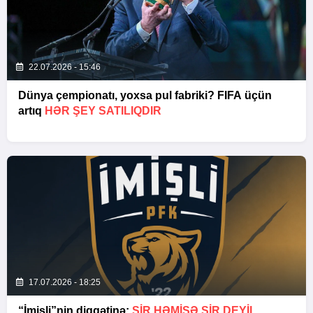
22.07.2026 - 15:46
Dünya çempionatı, yoxsa pul fabriki? FIFA üçün
artıq
HƏR ŞEY SATILIQDIR
17.07.2026 - 18:25
“İmişli”nin diqqətinə:
ŞIR HƏMIŞƏ ŞIR DEYIL…