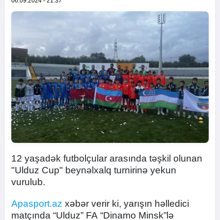
06.09.2024 - 21:37
12 yaşadək futbolçular arasında təşkil olunan
"Ulduz Cup" beynəlxalq turnirinə yekun
vurulub.
Apasport.az
xəbər verir ki, yarışın həlledici
matçında “Ulduz” FA “Dinamo Minsk”lə