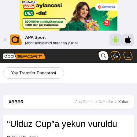
APA Sport
Mobil tətbiqimizi buradan yüklə!
Yay Transfer Pəncərəsi
XƏBƏR
Ana Səhifə
Xəbərlər
Xəbər
“Ulduz Cup”a yekun vuruldu