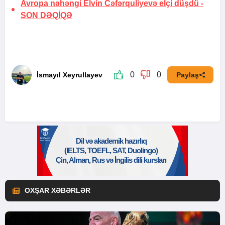
Avropa nəhəngi Elvin Cəfərquliyevə elçi düşdü -
SON DƏQİQƏ
0
0
İsmayıl Xeyrullayev
Paylaş
OXŞAR XƏBƏRLƏR