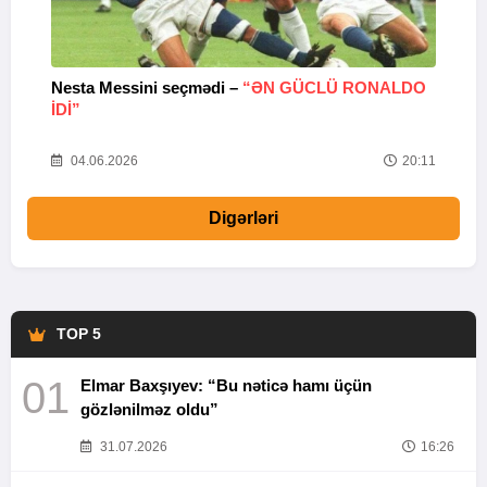
Nesta Messini seçmədi –
“ƏN GÜCLÜ RONALDO
“
IDI”
V
20
04.06.2026
20:11
Digərləri
TOP 5
01
Elmar Baxşıyev: “Bu nəticə hamı üçün
gözlənilməz oldu”
31.07.2026
16:26