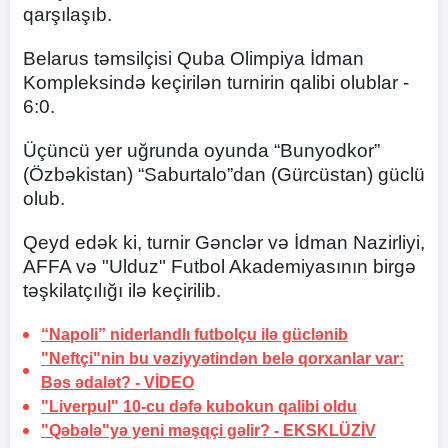
qarşılaşıb.
Belarus təmsilçisi Quba Olimpiya İdman
Kompleksində keçirilən turnirin qalibi olublar -
6:0.
Üçüncü yer uğrunda oyunda “Bunyodkor”
(Özbəkistan) “Saburtalo”dan (Gürcüstan) güclü
olub.
Qeyd edək ki, turnir Gənclər və İdman Nazirliyi,
AFFA və "Ulduz" Futbol Akademiyasının birgə
təşkilatçılığı ilə keçirilib.
“Napoli” niderlandlı futbolçu ilə güclənib
"Neftçi"nin bu vəziyyətindən belə qorxanlar var:
Bəs ədalət? -
VİDEO
"Liverpul" 10-cu dəfə kubokun
qalibi oldu
"Qəbələ"yə yeni məşqçi gəlir? -
EKSKLÜZİV