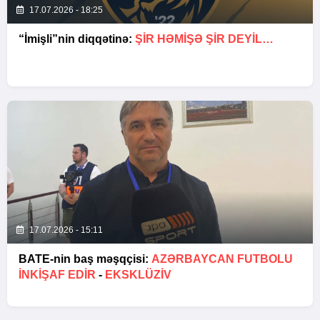
17.07.2026 - 18:25
“İmişli”nin diqqətinə:
ŞIR HƏMIŞƏ ŞIR DEYIL…
17.07.2026 - 15:11
BATE-nin baş məşqçisi:
AZƏRBAYCAN FUTBOLU
INKIŞAF EDIR
-
EKSKLÜZİV