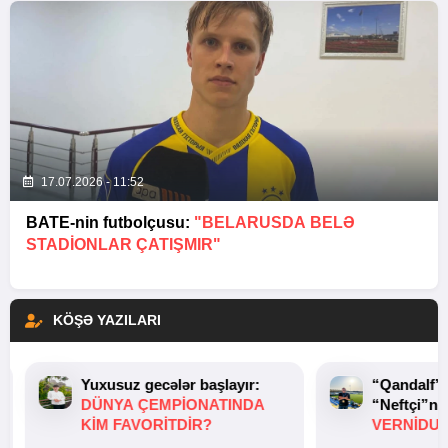
17.07.2026 - 11:52
BATE-nin futbolçusu:
"BELARUSDA BELƏ
STADIONLAR ÇATIŞMIR"
KÖŞƏ YAZILARI
Yuxusuz gecələr başlayır:
“Qandalf”
DÜNYA ÇEMPIONATINDA
“Neftçi”ni
KIM FAVORITDIR?
VERNİDUB
TOXUNUŞ