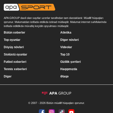
APA GROUP daxil olan saytlar uzerlər tərəfindən tam dəstəklənir. Müəllif hüquqları
qorunur. Məlumatdan istifadə etdikdə istinad mütləqdir. Məlumat internet səhifələrində
istifadə edildikdə müvafiq keçidin qoyulması mütləqdir.
Bütün xəbərlər
Atletika
Top oyunlar
Digər növləri
Döyüş növləri
Videolar
Stolüstü oyunlar
Top 10
Futbol xəbərləri
Gizlilik şərtləri
Tennis xəbərləri
Haqqımızda
Digər
Əlaqə
© 2007 - 2026 Bütün müəllif hüquqları qorunur.