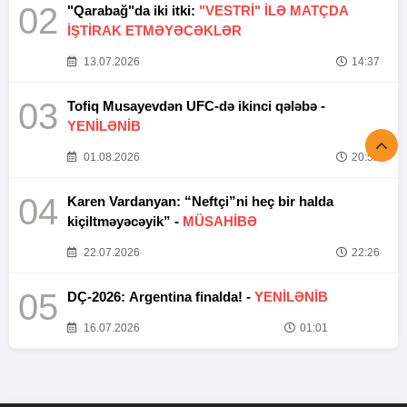
02
"Qarabağ"da iki itki:
"VESTRİ" İLƏ MATÇDA
İŞTİRAK ETMƏYƏCƏKLƏR
13.07.2026
14:37
03
Tofiq Musayevdən UFC-də ikinci qələbə -
YENİLƏNİB
01.08.2026
20:52
04
Karen Vardanyan: “Neftçi”ni heç bir halda
kiçiltməyəcəyik” -
MÜSAHİBƏ
22.07.2026
22:26
05
DÇ-2026: Argentina finalda! -
YENİLƏNİB
16.07.2026
01:01