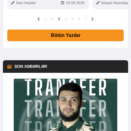
Hacı Heydər
02.06.2026
İsmayıl Xeyrullaye
1
2
3
4
5
6
7
Bütün Yazılar
SON XƏBƏRLƏR