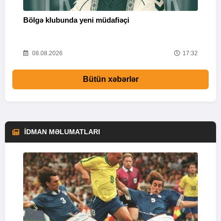
Bölgə klubunda yeni müdafiəçi
“
37
08.08.2026
17:32
Bütün xəbərlər
İDMAN MƏLUMATLARI