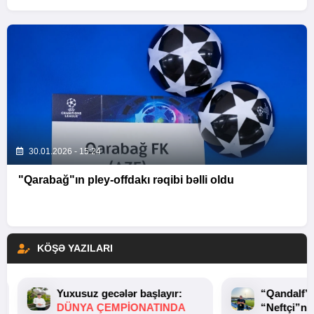
30.01.2026 - 15:24
"Qarabağ"ın pley-offdakı rəqibi bəlli oldu
KÖŞƏ YAZILARI
Yuxusuz gecələr başlayır:
“Qandalf”
DÜNYA ÇEMPIONATINDA
“Neftçi”ni