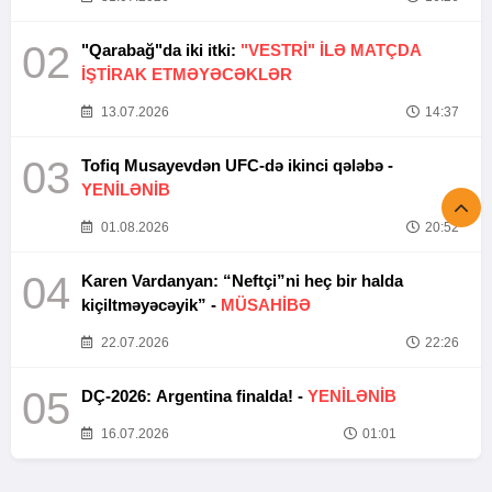
02
"Qarabağ"da iki itki:
"VESTRİ" İLƏ MATÇDA
İŞTİRAK ETMƏYƏCƏKLƏR
13.07.2026
14:37
03
Tofiq Musayevdən UFC-də ikinci qələbə -
YENİLƏNİB
01.08.2026
20:52
04
Karen Vardanyan: “Neftçi”ni heç bir halda
kiçiltməyəcəyik” -
MÜSAHİBƏ
22.07.2026
22:26
05
DÇ-2026: Argentina finalda! -
YENİLƏNİB
16.07.2026
01:01