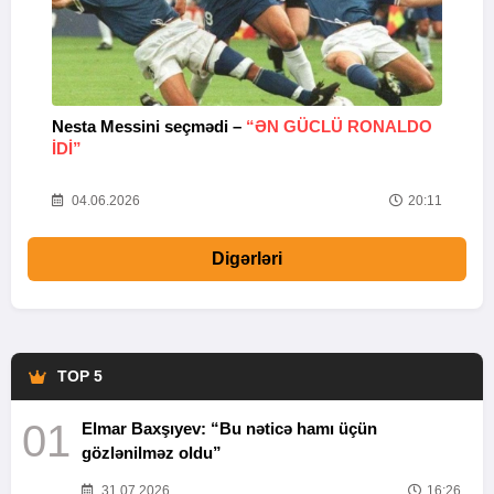
Nesta Messini seçmədi –
“ƏN GÜCLÜ RONALDO
“
IDI”
V
20
04.06.2026
20:11
Digərləri
TOP 5
01
Elmar Baxşıyev: “Bu nəticə hamı üçün
gözlənilməz oldu”
31.07.2026
16:26