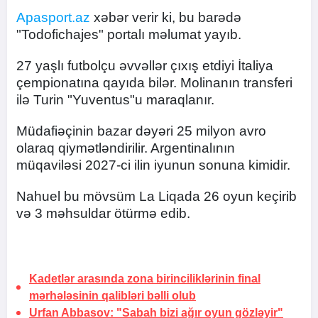
Apasport.az
xəbər verir ki, bu barədə
"Todofichajes" portalı məlumat yayıb.
27 yaşlı futbolçu əvvəllər çıxış etdiyi İtaliya
çempionatına qayıda bilər. Molinanın transferi
ilə Turin "Yuventus"u maraqlanır.
Müdafiəçinin bazar dəyəri 25 milyon avro
olaraq qiymətləndirilir. Argentinalının
müqaviləsi 2027-ci ilin iyunun sonuna kimidir.
Nahuel bu mövsüm La Liqada 26 oyun keçirib
və 3 məhsuldar ötürmə edib.
Kadetlər arasında zona birinciliklərinin final
mərhələsinin qalibləri bəlli olub
Urfan Abbasov: "Sabah bizi ağır oyun gözləyir"