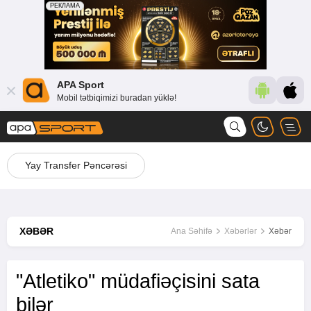
APA Sport
Mobil tətbiqimizi buradan yüklə!
Yay Transfer Pəncərəsi
XƏBƏR
Ana Səhifə
Xəbərlər
Xəbər
"Atletiko" müdafiəçisini sata
bilər