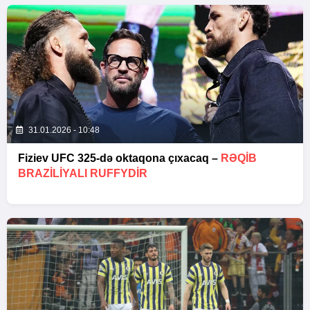
31.01.2026 - 10:48
Fiziev UFC 325-də oktaqona çıxacaq –
RƏQIB
BRAZILIYALI RUFFYDIR