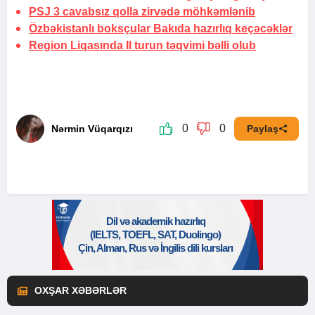
PSJ 3 cavabsız qolla zirvədə möhkəmlənib
Özbəkistanlı boksçular Bakıda hazırlıq keçəcəklər
Region Liqasında II turun təqvimi
bəlli olub
0
0
Nərmin Vüqarqızı
Paylaş
OXŞAR XƏBƏRLƏR