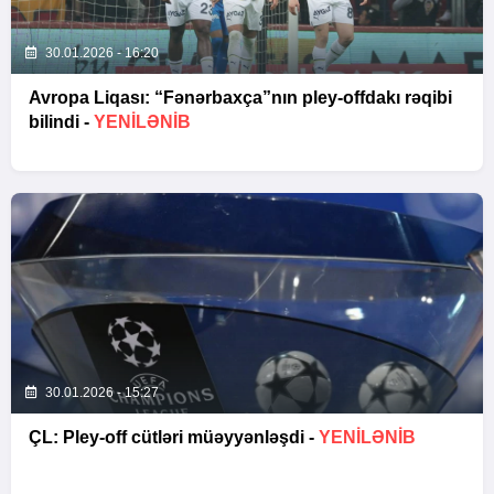
30.01.2026 - 16:20
Avropa Liqası: “Fənərbaxça”nın pley-offdakı rəqibi
bilindi -
YENİLƏNİB
30.01.2026 - 15:27
ÇL: Pley-off cütləri müəyyənləşdi -
YENİLƏNİB