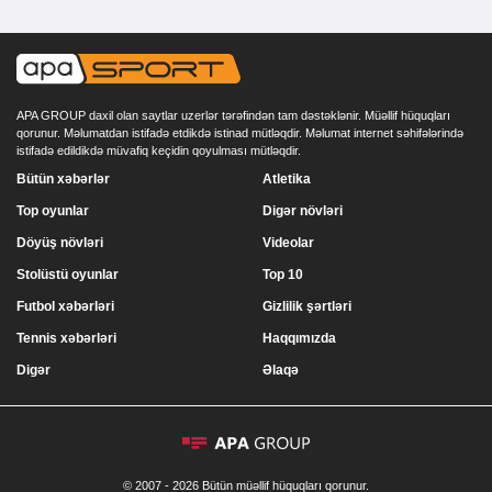
APA GROUP daxil olan saytlar uzerlər tərəfindən tam dəstəklənir. Müəllif hüquqları
qorunur. Məlumatdan istifadə etdikdə istinad mütləqdir. Məlumat internet səhifələrində
istifadə edildikdə müvafiq keçidin qoyulması mütləqdir.
Bütün xəbərlər
Atletika
Top oyunlar
Digər növləri
Döyüş növləri
Videolar
Stolüstü oyunlar
Top 10
Futbol xəbərləri
Gizlilik şərtləri
Tennis xəbərləri
Haqqımızda
Digər
Əlaqə
© 2007 - 2026 Bütün müəllif hüquqları qorunur.