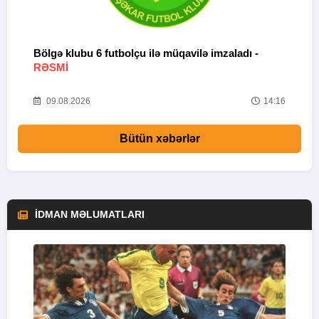
Bölgə klubu 6 futbolçu ilə müqavilə imzaladı -
B
RƏSMİ
b
44
09.08.2026
14:16
Bütün xəbərlər
İDMAN MƏLUMATLARI