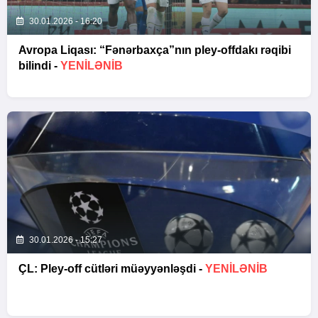
30.01.2026 - 16:20
Avropa Liqası: “Fənərbaxça”nın pley-offdakı rəqibi
bilindi -
YENİLƏNİB
30.01.2026 - 15:27
ÇL: Pley-off cütləri müəyyənləşdi -
YENİLƏNİB