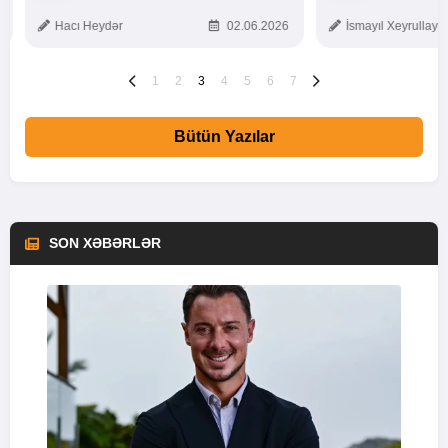
TOXUNUŞ
Hacı Heydər
02.06.2026
İsmayıl Xeyrullaye
1
2
3
4
5
6
7
Bütün Yazılar
SON XƏBƏRLƏR