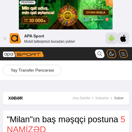
APA Sport
Mobil tətbiqimizi buradan yüklə!
Yay Transfer Pəncərəsi
XƏBƏR
Ana Səhifə
Xəbərlər
Xəbər
"Milan"ın baş məşqçi postuna
5
NAMIZƏD