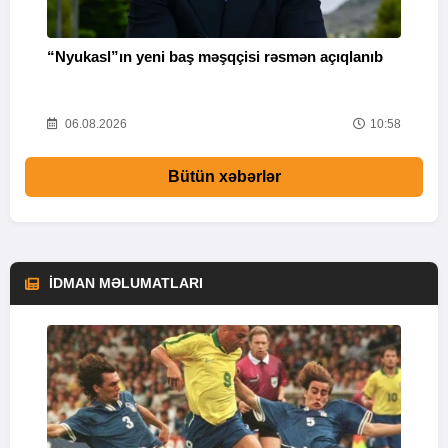
“Nyukasl”ın yeni baş məşqçisi rəsmən açıqlanıb
A
02
06.08.2026
10:58
Bütün xəbərlər
İDMAN MƏLUMATLARI