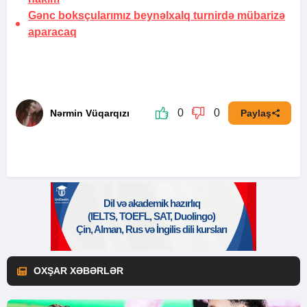
Gənc boksçularımız beynəlxalq turnirdə mübarizə
aparacaq
0
0
Nərmin Vüqarqızı
Paylaş
OXŞAR XƏBƏRLƏR