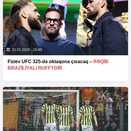
31.01.2026 - 10:48
Fiziev UFC 325-də oktaqona çıxacaq –
RƏQIB
BRAZILIYALI RUFFYDIR