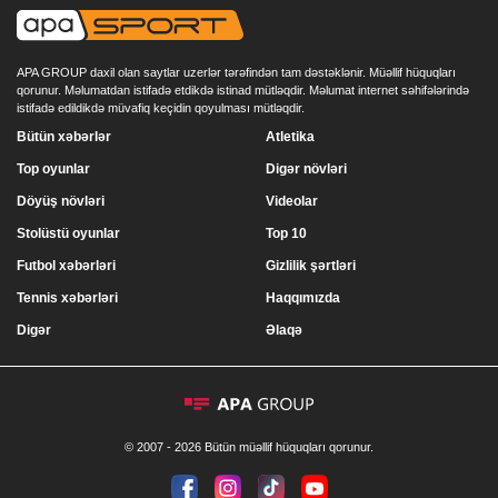
APA GROUP daxil olan saytlar uzerlər tərəfindən tam dəstəklənir. Müəllif hüquqları
qorunur. Məlumatdan istifadə etdikdə istinad mütləqdir. Məlumat internet səhifələrində
istifadə edildikdə müvafiq keçidin qoyulması mütləqdir.
Bütün xəbərlər
Atletika
Top oyunlar
Digər növləri
Döyüş növləri
Videolar
Stolüstü oyunlar
Top 10
Futbol xəbərləri
Gizlilik şərtləri
Tennis xəbərləri
Haqqımızda
Digər
Əlaqə
© 2007 - 2026 Bütün müəllif hüquqları qorunur.