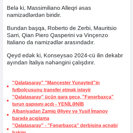
Belə ki, Massimiliano Alleqri əsas
namizədlərdən biridir.
Bundan başqa, Roberto de Zerbi, Mauritsio
Sarri, Qian Piero Qasperini və Vinçenzo
Italiano da namizədlər arasındadır.
Qeyd edək ki, Konseysao 2024-cü ilin dekabr
ayından İtaliya nəhəngini çalışdırır.
"Qalatasaray" "Mançester Yunayted"in
futbolçusunu transfer etmək istəyir
"Qalatasaray" üçün qara gecə, "Fənərbaxça"
turun qapısını açdı -
YENİLƏNİB
Albaniyadan Zamiq Əliyev və Yusif İmanov
barədə
açıqlama
"Qalatasaray" - "Fənərbaxça" derbisinə əcnəbi
hakim