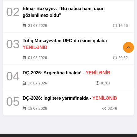
02
Elmar Baxşıyev: “Bu nəticə hamı üçün
gözlənilməz oldu”
31.07.2026
16:26
03
Tofiq Musayevdən UFC-də ikinci qələbə -
YENİLƏNİB
01.08.2026
20:52
04
DÇ-2026: Argentina finalda! -
YENİLƏNİB
16.07.2026
01:01
05
DÇ-2026: İngiltərə yarımfinalda -
YENİLƏNİB
12.07.2026
03:46