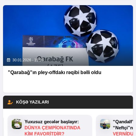
30.01.2026 - 15:24
"Qarabağ"ın pley-offdakı rəqibi bəlli oldu
KÖŞƏ YAZILARI
Yuxusuz gecələr başlayır:
“Qandalf”
DÜNYA ÇEMPIONATINDA
“Neftçi”ni
KIM FAVORITDIR?
VERNİDUB