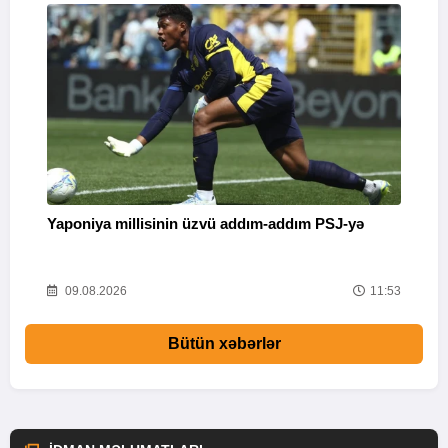
Yaponiya millisinin üzvü addım-addım PSJ-yə
“
26
09.08.2026
11:53
Bütün xəbərlər