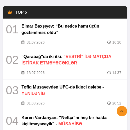
TOP 5
01
Elmar Baxşıyev: “Bu nəticə hamı üçün
gözlənilməz oldu”
31.07.2026
16:26
02
"Qarabağ"da iki itki:
"VESTRİ" İLƏ MATÇDA
İŞTİRAK ETMƏYƏCƏKLƏR
13.07.2026
14:37
03
Tofiq Musayevdən UFC-də ikinci qələbə -
YENİLƏNİB
01.08.2026
20:52
04
Karen Vardanyan: “Neftçi”ni heç bir halda
kiçiltməyəcəyik” -
MÜSAHİBƏ