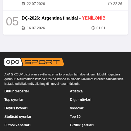
22.07.2026
22:26
05
DÇ-2026: Argentina finalda! -
YENİLƏNİB
16.07.2026
01:01
APA GROUP daxil olan saytlar uzerlər tərəfindən tam dəstəklənir. Müəllif hüquqları
qorunur. Məlumatdan istifadə etdikdə istinad mütləqdir. Məlumat internet səhifələrində
istifadə edildikdə müvafiq keçidin qoyulması mütləqdir.
Bütün xəbərlər
Atletika
Top oyunlar
Digər növləri
Döyüş növləri
Videolar
Stolüstü oyunlar
Top 10
Futbol xəbərləri
Gizlilik şərtləri