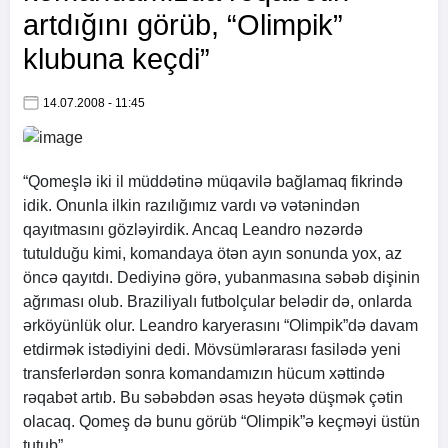
artdığını görüb, “Olimpik”
klubuna keçdi”
14.07.2008 - 11:45
“Qomeşlə iki il müddətinə müqavilə bağlamaq fikrində
idik. Onunla ilkin razılığımız vardı və vətənindən
qayıtmasını gözləyirdik. Ancaq Leandro nəzərdə
tutulduğu kimi, komandaya ötən ayın sonunda yox, az
öncə qayıtdı. Dediyinə görə, yubanmasına səbəb dişinin
ağrıması olub. Braziliyalı futbolçular belədir də, onlarda
ərköyünlük olur. Leandro karyerasını “Olimpik”də davam
etdirmək istədiyini dedi. Mövsümlərarası fasilədə yeni
transferlərdən sonra komandamızın hücum xəttində
rəqabət artıb. Bu səbəbdən əsas heyətə düşmək çətin
olacaq. Qomeş də bunu görüb “Olimpik”ə keçməyi üstün
tutub”.