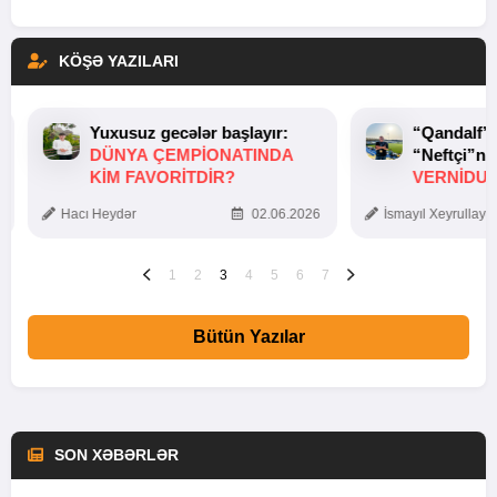
KÖŞƏ YAZILARI
Yuxusuz gecələr başlayır:
“Qandalf”
DÜNYA ÇEMPIONATINDA
“Neftçi”ni
KIM FAVORITDIR?
VERNİDUB
TOXUNUŞ
Hacı Heydər
02.06.2026
İsmayıl Xeyrullaye
1
2
3
4
5
6
7
Bütün Yazılar
SON XƏBƏRLƏR