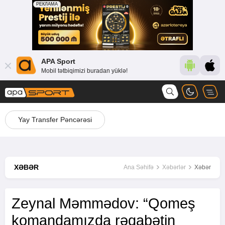
APA Sport
Mobil tətbiqimizi buradan yüklə!
Yay Transfer Pəncərəsi
XƏBƏR
Ana Səhifə
Xəbərlər
Xəbər
Zeynal Məmmədov: “Qomeş
komandamızda rəqabətin