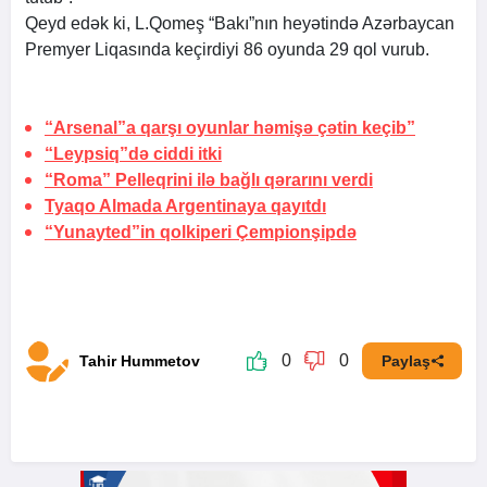
Qeyd edək ki, L.Qomeş “Bakı”nın heyətində Azərbaycan
Premyer Liqasında keçirdiyi 86 oyunda 29 qol vurub.
“Arsenal”a qarşı oyunlar həmişə çətin keçib”
“Leypsiq”də ciddi itki
“Roma” Pelleqrini ilə bağlı qərarını verdi
Tyaqo Almada Argentinaya qayıtdı
“Yunayted”in qolkiperi Çempionşipdə
0
0
Tahir Hummetov
Paylaş