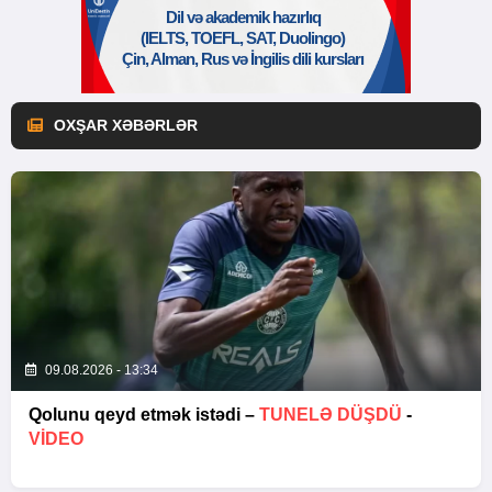
OXŞAR XƏBƏRLƏR
09.08.2026 - 13:34
Qolunu qeyd etmək istədi –
TUNELƏ DÜŞDÜ
-
VİDEO