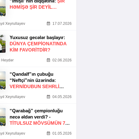
“İmişli”nin diqqətinə:
ŞIR
HƏMIŞƏ ŞIR DEYIL…
yıl Xeyrullayev
17.07.2026
Yuxusuz gecələr başlayır:
DÜNYA ÇEMPIONATINDA
KIM FAVORITDIR?
 Heydər
02.06.2026
“Qandalf”ın çubuğu
“Neftçi”nin üzərində:
VERNİDUBUN SEHRLİ
TOXUNUŞU
yıl Xeyrullayev
04.05.2026
“Qarabağ” çempionluğu
necə əldən verdi? -
TITULSUZ MÖVSÜMÜN 7
SƏBƏBI
yıl Xeyrullayev
01.05.2026