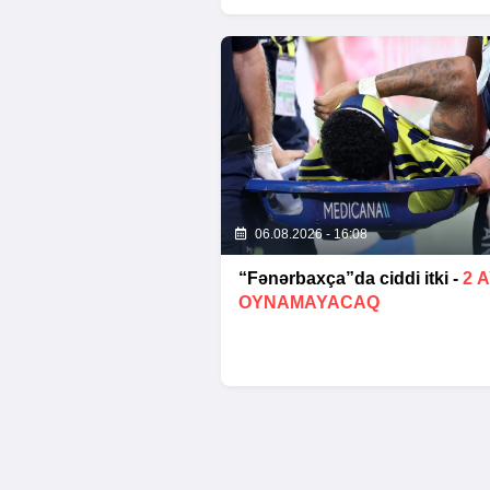
06.08.2026 - 16:08
“Fənərbaxça”da ciddi itki -
2 
OYNAMAYACAQ