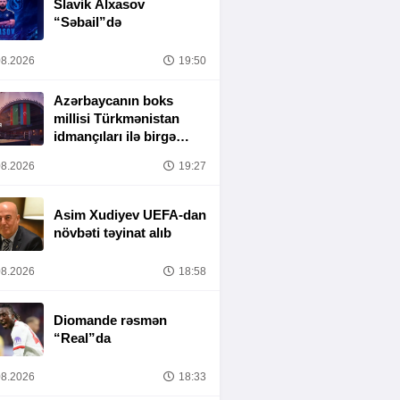
Slavik Alxasov
“Səbail”də
8.2026
19:50
Azərbaycanın boks
millisi Türkmənistan
idmançıları ilə birgə
Bakıda hazırlığa
8.2026
19:27
başlayıb
Asim Xudiyev UEFA-dan
növbəti təyinat alıb
8.2026
18:58
Diomande rəsmən
“Real”da
8.2026
18:33