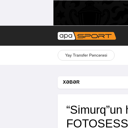
Yay Transfer Pəncərəsi
XƏBƏR
“Simurq”un h
FOTOSESS