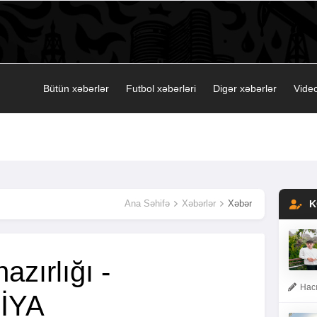
Bütün xəbərlər
Futbol xəbərləri
Digər xəbərlər
Video
Ana Səhifə
Xəbərlər
Xəbər
K
azırlığı -
Hacı
İYA