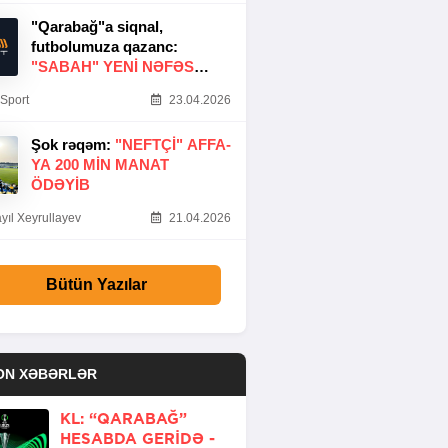
"Qarabağ"a siqnal,
futbolumuza qazanc:
"SABAH" YENI NƏFƏS
GƏTIRDI
Sport
23.04.2026
Şok rəqəm:
"NEFTÇI" AFFA-
YA 200 MIN MANAT
ÖDƏYIB
yıl Xeyrullayev
21.04.2026
Bütün Yazılar
ON XƏBƏRLƏR
KL: “QARABAĞ”
HESABDA GERIDƏ -