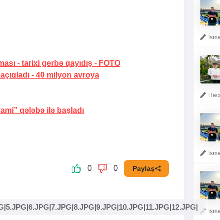
İsma
ması -
tarixi gerbə qayıdış
-
FOTO
 açıqladı -
40 milyon avroya
Hacı
yami” qələbə ilə başladı
İsma
0
0
Paylaş
G|5.JPG|6.JPG|7.JPG|8.JPG|9.JPG|10.JPG|11.JPG|12.JPG|
İsma