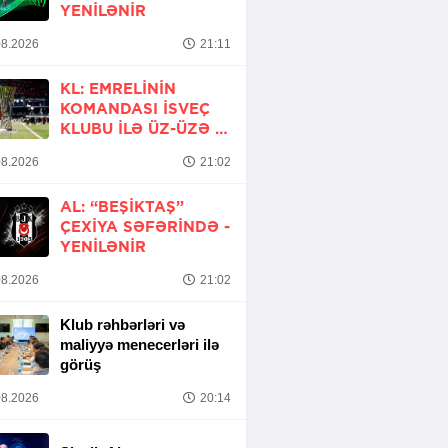
YENİLƏNİR
8.2026
21:11
KL: EMRELININ
KOMANDASI İSVEÇ
KLUBU ILƏ ÜZ-ÜZƏ -
YENİLƏNİR
8.2026
21:02
AL: “BEŞIKTAŞ”
ÇEXIYA SƏFƏRINDƏ -
YENİLƏNİR
8.2026
21:02
Klub rəhbərləri və
maliyyə menecerləri ilə
görüş
8.2026
20:14