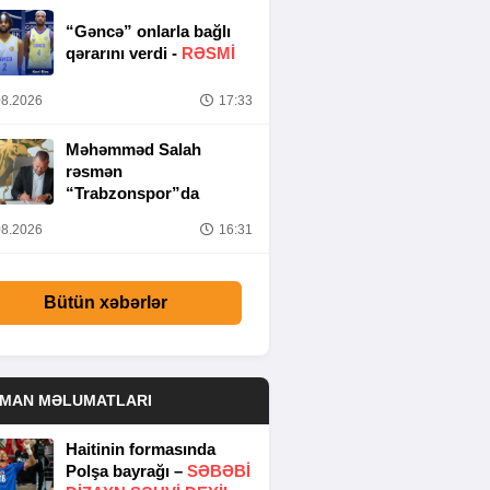
“Gəncə” onlarla bağlı
qərarını verdi -
RƏSMİ
8.2026
17:33
Məhəmməd Salah
rəsmən
“Trabzonspor”da
8.2026
16:31
Bütün xəbərlər
DMAN MƏLUMATLARI
Haitinin formasında
Polşa bayrağı –
SƏBƏBI