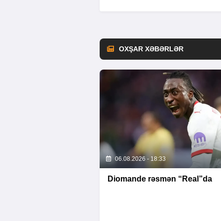
OXŞAR XƏBƏRLƏR
06.08.2026 - 18:33
Diomande rəsmən “Real”da