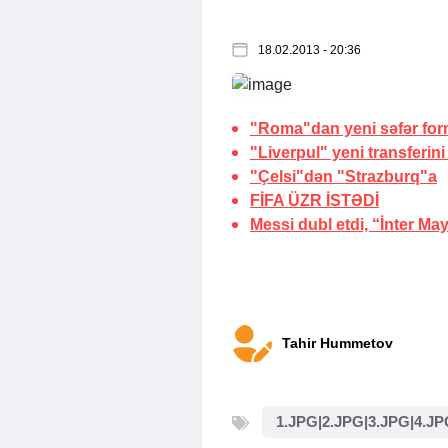
18.02.2013 - 20:36
"Roma"dan yeni səfər for
"Liverpul" yeni transferini
"Çelsi"dən "Strazburq"a
FİFA
ÜZR İSTƏDİ
Messi dubl etdi, “İnter Ma
Tahir Hummetov
1.JPG|2.JPG|3.JPG|4.JP