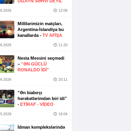
DIZAYN SƏHVI DEYIL
6.2026
12:08
Millilərimizin matçları,
Argentina-İslandiya bu
kanallarda -
TV AFİŞA
6.2026
11:20
Nesta Messini seçmədi
–
“ƏN GÜCLÜ
RONALDO IDI”
6.2026
20:11
“Ən biabırçı
hərəkətlərimdən biri idi”
-
ETIRAF -
VİDEO
5.2026
16:04
İdman komplekslərində