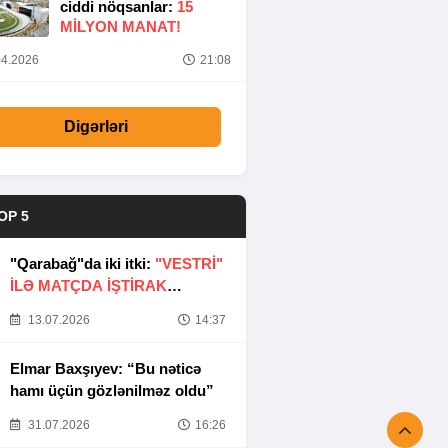
ciddi nöqsanlar:
15
MILYON MANAT!
4.2026
21:08
Digərləri
OP 5
"Qarabağ"da iki itki:
"VESTRİ"
İLƏ MATÇDA İŞTİRAK
ETMƏYƏCƏKLƏR
13.07.2026
14:37
Elmar Baxşıyev: “Bu nəticə
hamı üçün gözlənilməz oldu”
31.07.2026
16:26