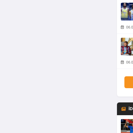
06.0
06.0
İ