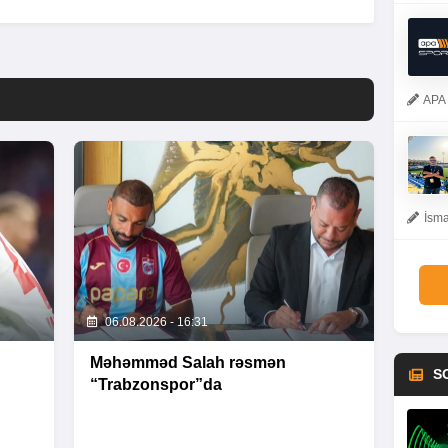
APA 
İsma
06.08.2026 - 16:31
Məhəmməd Salah rəsmən
S
“Trabzonspor”da