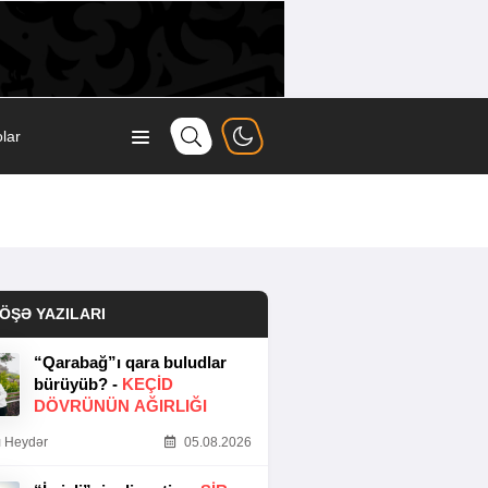
lar
ÖŞƏ YAZILARI
“Qarabağ”ı qara buludlar
bürüyüb? -
KEÇID
DÖVRÜNÜN AĞIRLIĞI
 Heydər
05.08.2026