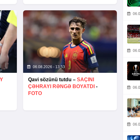
06.0
06.0
06.08.2026 - 13:53
AY
Qavi sözünü tutdu –
SAÇINI
ÇƏHRAYI RƏNGƏ BOYATDI
-
06.0
FOTO
06.0