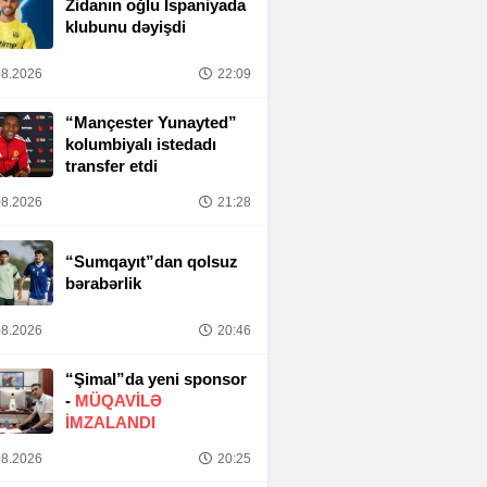
Zidanın oğlu İspaniyada
klubunu dəyişdi
8.2026
22:09
“Mançester Yunayted”
kolumbiyalı istedadı
transfer etdi
8.2026
21:28
“Sumqayıt”dan qolsuz
bərabərlik
8.2026
20:46
“Şimal”da yeni sponsor
-
MÜQAVİLƏ
İMZALANDI
8.2026
20:25