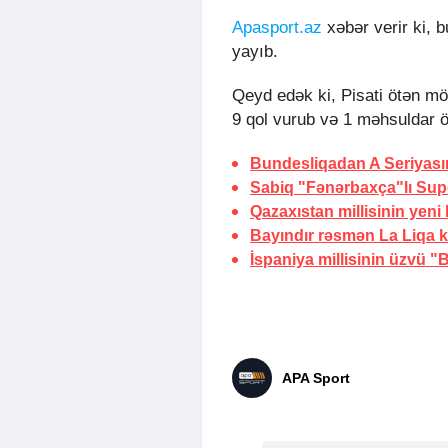
Apasport.az
xəbər verir ki, 
yayıb.
Qeyd edək ki, Pisati ötən 
9 qol vurub və 1 məhsuldar ö
Bundesliqadan A Seriyası
Sabiq "Fənərbaxça"lı Sup
Qazaxıstan millisinin yeni
Bayındır rəsmən La Liqa 
İspaniya millisinin üzvü 
APA Sport