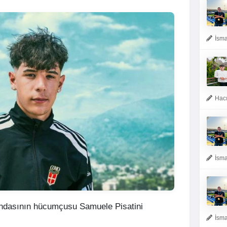
İsma
Hacı
İsma
ndasının hücumçusu Samuele Pisatini
İsma