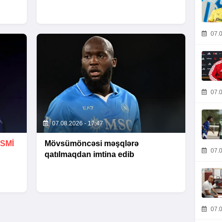
07.0
07.0
07.08.2026 - 17:47
SMİ
Mövsümöncəsi məşqlərə
07.0
qatılmaqdan imtina edib
07.0