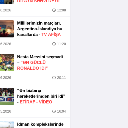
DIZAYN SƏHVI DEYIL
6.2026
12:08
Millilərimizin matçları,
Argentina-İslandiya bu
kanallarda -
TV AFİŞA
6.2026
11:20
Nesta Messini seçmədi
–
“ƏN GÜCLÜ
RONALDO IDI”
6.2026
20:11
“Ən biabırçı
hərəkətlərimdən biri idi”
-
ETIRAF -
VİDEO
5.2026
16:04
İdman komplekslərində