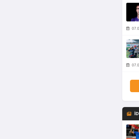
07.0
07.0
İ