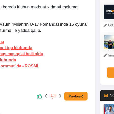
bu barədə klubun mətbuat xidməti məlumat
mövsüm “Milan”ın U-17 komandasında 15 oyuna
APA 
türmə ilə yadda qalıb.
na
er Liqa klubunda
 baş məşqçisi bəlli oldu
İsma
klubunda
"Bornmut"da -
RƏSMİ
S
0
0
Paylaş