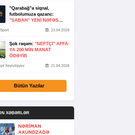
"Qarabağ"a siqnal,
futbolumuza qazanc:
"SABAH" YENI NƏFƏS
GƏTIRDI
Sport
23.04.2026
Şok rəqəm:
"NEFTÇI" AFFA-
YA 200 MIN MANAT
ÖDƏYIB
yıl Xeyrullayev
21.04.2026
Bütün Yazılar
ON XƏBƏRLƏR
NƏRIMAN
AXUNDZADƏ