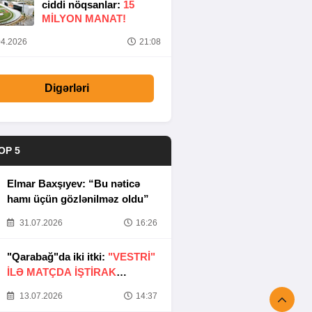
ciddi nöqsanlar:
15
MILYON MANAT!
4.2026
21:08
Digərləri
OP 5
Elmar Baxşıyev: “Bu nəticə
hamı üçün gözlənilməz oldu”
31.07.2026
16:26
"Qarabağ"da iki itki:
"VESTRİ"
İLƏ MATÇDA İŞTİRAK
ETMƏYƏCƏKLƏR
13.07.2026
14:37