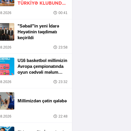
TÜRKIYƏ KLUBUNDA
-
RƏSMİ
8.2026
00:41
"Səbail"in yeni İdarə
Heyətinin təqdimatı
keçirildi
8.2026
23:58
U16 basketbol millimizin
Avropa çempionatında
oyun cədvəli məlum
olub
8.2026
23:32
Millimizdən çətin qələbə
8.2026
22:48