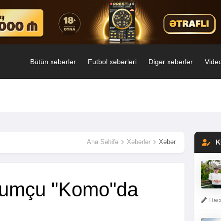
Bütün xəbərlər
Futbol xəbərləri
Digər xəbərlər
Video
Ana Səhifə
Xəbərlər
Xəbər
K
ücumçu "Komo"da
Hacı