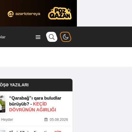
lar
ÖŞƏ YAZILARI
“Qarabağ”ı qara buludlar
bürüyüb? -
KEÇID
DÖVRÜNÜN AĞIRLIĞI
 Heydər
05.08.2026