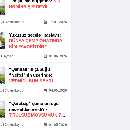
“İmişli”nin diqqətinə:
ŞIR
HƏMIŞƏ ŞIR DEYIL…
yıl Xeyrullayev
17.07.2026
Yuxusuz gecələr başlayır:
DÜNYA ÇEMPIONATINDA
KIM FAVORITDIR?
 Heydər
02.06.2026
“Qandalf”ın çubuğu
“Neftçi”nin üzərində:
VERNİDUBUN SEHRLİ
TOXUNUŞU
yıl Xeyrullayev
04.05.2026
“Qarabağ” çempionluğu
necə əldən verdi? -
TITULSUZ MÖVSÜMÜN 7
SƏBƏBI
yıl Xeyrullayev
01.05.2026