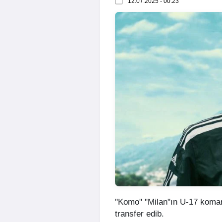
12.07.2025 - 00:23
"Komo" "Milan"ın U-17 koma
transfer edib.