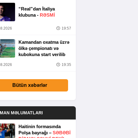
“Real”dan İtaliya
klubuna -
RƏSMİ
8.2026
19:57
Kamandan oxatma üzrə
ölkə çempionatı və
kubokuna start verilib
8.2026
19:35
Bütün xəbərlər
DMAN MƏLUMATLARI
Haitinin formasında
Polşa bayrağı –
SƏBƏBI