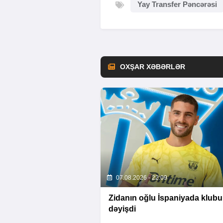
Yay Transfer Pəncərəsi
OXŞAR XƏBƏRLƏR
07.08.2026 - 22:09
Zidanın oğlu İspaniyada klub
dəyişdi