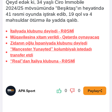
Qeyd edək ki, 34 yaşlı Ciro İmmobile
2024/25 mövsümündə "Beşiktaş"ın heyətində
41 rəsmi oyunda iştirak edib, 19 qol və 4
məhsuldar ötürmə ilə yadda qalıb.
İtaliyada klubunu dəyişdi -
RƏSMİ
Müqaviləsinə xitam verildi -
Qətərdə oynayacaq
Zidanın oğlu İspaniyada klubunu dəyişdi
“Mançester Yunayted” kolumbiyalı istedadı
transfer etdi
“Real”dan İtaliya klubuna -
RƏSMİ
0
0
APA Sport
Paylaş