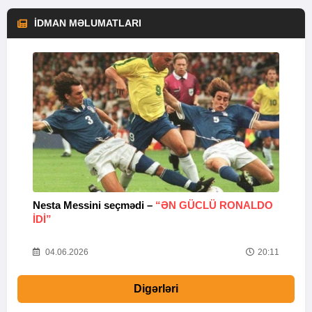
İDMAN MƏLUMATLARI
Nesta Messini seçmədi –
“ƏN GÜCLÜ RONALDO
“
IDI”
V
20
04.06.2026
20:11
Digərləri