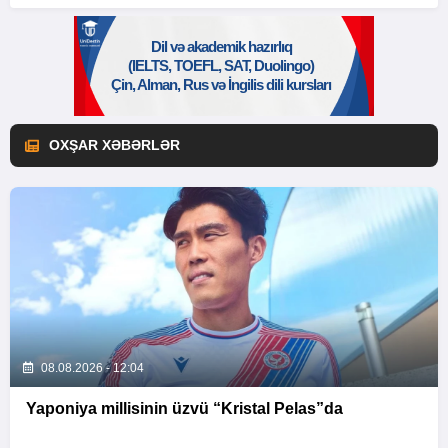
OXŞAR XƏBƏRLƏR
08.08.2026 - 12:04
Yaponiya millisinin üzvü “Kristal Pelas”da