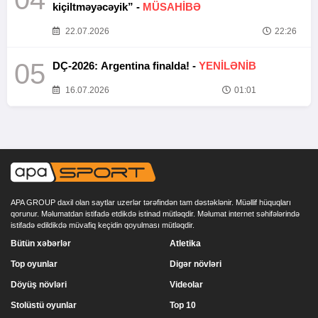
kiçiltməyəcəyik” -
MÜSAHİBƏ
22.07.2026
22:26
05
DÇ-2026: Argentina finalda! -
YENİLƏNİB
16.07.2026
01:01
APA GROUP daxil olan saytlar uzerlər tərəfindən tam dəstəklənir. Müəllif hüquqları
qorunur. Məlumatdan istifadə etdikdə istinad mütləqdir. Məlumat internet səhifələrində
istifadə edildikdə müvafiq keçidin qoyulması mütləqdir.
Bütün xəbərlər
Atletika
Top oyunlar
Digər növləri
Döyüş növləri
Videolar
Stolüstü oyunlar
Top 10