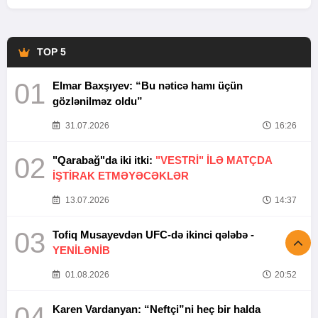
TOP 5
01
Elmar Baxşıyev: “Bu nəticə hamı üçün
gözlənilməz oldu”
31.07.2026
16:26
02
"Qarabağ"da iki itki:
"VESTRİ" İLƏ MATÇDA
İŞTİRAK ETMƏYƏCƏKLƏR
13.07.2026
14:37
03
Tofiq Musayevdən UFC-də ikinci qələbə -
YENİLƏNİB
01.08.2026
20:52
04
Karen Vardanyan: “Neftçi”ni heç bir halda