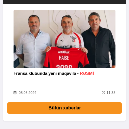
Fransa klubunda yeni müqavilə -
RƏSMİ
X
04
08.08.2026
11:38
Bütün xəbərlər