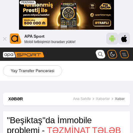
APA Sport
Mobil tətbiqimizi buradan yüklə!
Yay Transfer Pəncərəsi
XƏBƏR
Ana Səhifə
Xəbərlər
Xəbər
"Beşiktaş"da İmmobile
problemi -
TƏZMINAT TƏLƏB