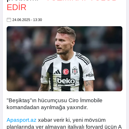
EDIR
24.06.2025 - 13:30
"Beşiktaş"ın hücumçusu Ciro İmmobile
komandadan ayrılmağa yaxındır.
Apasport.az
xəbər verir ki, yeni mövsüm
planlarında yer almayan italiyalı forvard üçün A