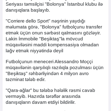
Seriyası təmsilçisi "Bolonya" İstanbul klubu ilə
danışıqlara başlayıb.
"Corriere dello Sport" nəşrinin yaydığı
məlumata görə, "Bolonya" futbolçunu transfer
etmək üçün onun sərbəst qalmasını gözləyir.
Lakin İmmobile "Beşiktaş"la mövcud
müqaviləsini maddi kompensasiya olmadan
ləğv etmək niyyətində deyil
Futbolçunun meneceri Alessandro Moççi
müqavilənin qarşılıqlı razılıqla pozulması üçün
"Beşiktaş" rəhbərliyindən 4 milyon avro
təzminat tələb edir.
"Qara-ağlar" bu tələbə hələlik rəsmi cavab
verməyib. Hazırda tərəflər arasında
danışıqların davam etdiyi bildirilir.