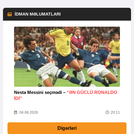
İDMAN MƏLUMATLARI
Nesta Messini seçmədi –
“ƏN GÜCLÜ RONALDO
“
IDI”
V
20
04.06.2026
20:11
Digərləri