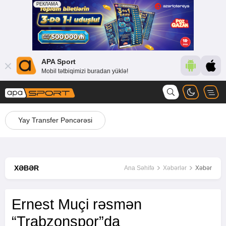
APA Sport
Mobil tətbiqimizi buradan yüklə!
Yay Transfer Pəncərəsi
XƏBƏR
Ana Səhifə
Xəbərlər
Xəbər
Ernest Muçi rəsmən
“Trabzonspor”da