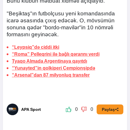
Bunu klubun mətbuat xidməti açıqlayıb.
"Beşiktaş"ın futbolçusu yeni komandasında
icarə əsasında çıxış edəcək. O, mövsümün
sonuna qədər "bordo-mavilər"in 10 nömrəli
formasını geyinəcək.
“Leypsiq”də ciddi itki
“Roma” Pelleqrini ilə bağlı qərarını verdi
Tyaqo Almada Argentinaya qayıtdı
“Yunayted”in qolkiperi Çempionşipdə
“Arsenal”dan 87 milyonluq transfer
0
0
APA Sport
Paylaş