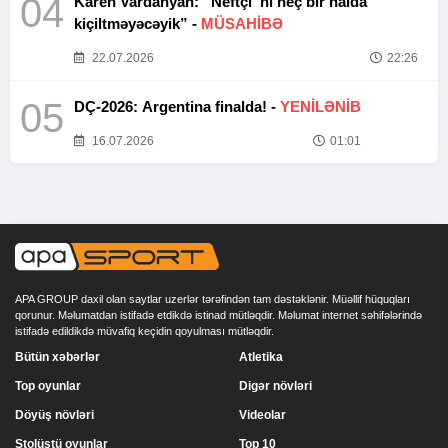
04
Karen Vardanyan: “Neftçi”ni heç bir halda
kiçiltməyəcəyik” -
MÜSAHİBƏ
22.07.2026
22:26
05
DÇ-2026: Argentina finalda! -
YENİLƏNİB
16.07.2026
01:01
APA GROUP daxil olan saytlar uzerlər tərəfindən tam dəstəklənir. Müəllif hüquqları
qorunur. Məlumatdan istifadə etdikdə istinad mütləqdir. Məlumat internet səhifələrində
istifadə edildikdə müvafiq keçidin qoyulması mütləqdir.
Bütün xəbərlər
Atletika
Top oyunlar
Digər növləri
Döyüş növləri
Videolar
Stolüstü oyunlar
Top 10