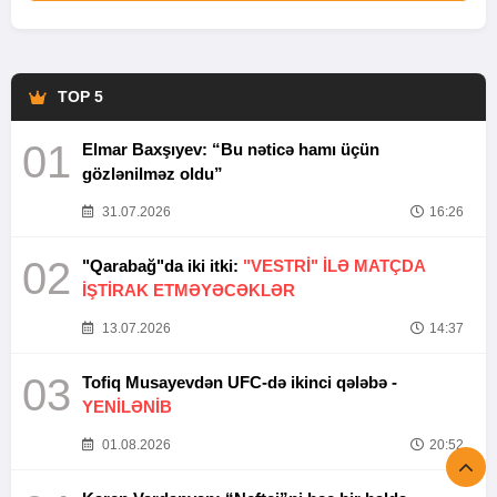
TOP 5
01
Elmar Baxşıyev: “Bu nəticə hamı üçün
gözlənilməz oldu”
31.07.2026
16:26
02
"Qarabağ"da iki itki:
"VESTRİ" İLƏ MATÇDA
İŞTİRAK ETMƏYƏCƏKLƏR
13.07.2026
14:37
03
Tofiq Musayevdən UFC-də ikinci qələbə -
YENİLƏNİB
01.08.2026
20:52