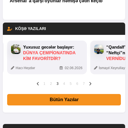
“Arsenal”a qarşı oyunlar həmişə çətin keçib”
KÖŞƏ YAZILARI
Yuxusuz gecələr başlayır:
“Qandalf”
DÜNYA ÇEMPIONATINDA
“Neftçi”ni
KIM FAVORITDIR?
VERNİDUB
TOXUNUŞ
Hacı Heydər
02.06.2026
İsmayıl Xeyrullaye
1
2
3
4
5
6
7
Bütün Yazılar