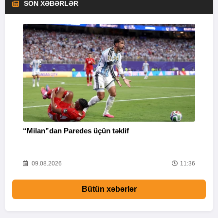
SON XƏBƏRLƏR
“Milan”dan Paredes üçün təklif
M
53
09.08.2026
11:36
Bütün xəbərlər