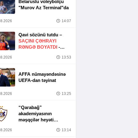
Belaruslu voleybolçu
"Murov Az Terminal"da
8.2026
14:07
Qavi sözünü tutdu –
SAÇINI ÇƏHRAYI
RƏNGƏ BOYATDI
-
FOTO
8.2026
13:53
AFFA nümayəndəsinə
UEFA-dan təyinat
8.2026
13:25
“Qarabağ”
akademiyasının
məşqçilər heyəti
müəyyənləşib
8.2026
13:14