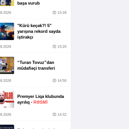
başa vurub
8.2026
15:28
"Kürü keçək?! 5"
yarışına rekord sayda
iştirakçı
8.2026
15:20
“Turan Tovuz”dan
müdafiəçi transferi
8.2026
14:50
Premyer Liqa klubunda
ayrılıq -
RƏSMİ
8.2026
14:32