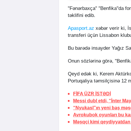
"Fənərbaxça" "Benfika"da fo
təklifini edib.
Apasport.az
xəbər verir ki, İ
transferi üçün Lissabon klubu
Bu barədə insayder Yağız S
Onun sözlərinə görə, "Benfika
Qeyd edək ki, Kerem Aktürk
Portuqaliya təmsilçisinə 12 
FİFA
ÜZR İSTƏDİ
Messi dubl etdi, “İnter Ma
“Nyukasl”ın yeni baş məş
Avrokubok oyunları bu ka
Məşqçi kimi qeydiyyatdan