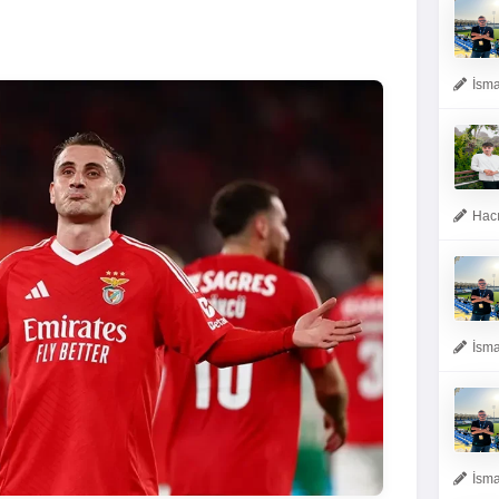
İsma
Hacı
İsma
İsma