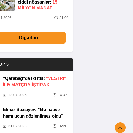
ciddi nöqsanlar:
15
MILYON MANAT!
4.2026
21:08
Digərləri
OP 5
"Qarabağ"da iki itki:
"VESTRİ"
İLƏ MATÇDA İŞTİRAK
ETMƏYƏCƏKLƏR
13.07.2026
14:37
Elmar Baxşıyev: “Bu nəticə
hamı üçün gözlənilməz oldu”
31.07.2026
16:26