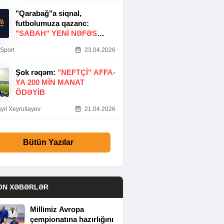
"Qarabağ"a siqnal,
futbolumuza qazanc:
"SABAH" YENI NƏFƏS
GƏTIRDI
Sport
23.04.2026
Şok rəqəm:
"NEFTÇI" AFFA-
YA 200 MIN MANAT
ÖDƏYIB
yıl Xeyrullayev
21.04.2026
Bütün Yazılar
ON XƏBƏRLƏR
Millimiz Avropa
çempionatına hazırlığını