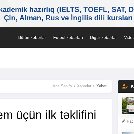
Bütün xəbərlər
Futbol xəbərləri
Digər xəbərlər
Video
Ana Səhifə
Xəbərlər
Xəbər
K
m üçün ilk təklifini
Hacı