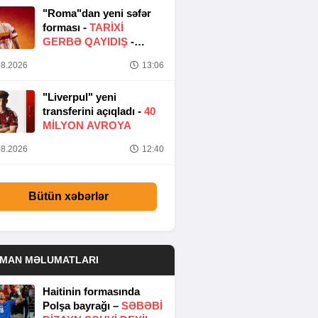
"Roma"dan yeni səfər
forması -
TARIXI
GERBƏ QAYIDIŞ
-
FOTO
8.2026
13:06
"Liverpul" yeni
transferini açıqladı -
40
MILYON AVROYA
8.2026
12:40
Bütün xəbərlər
DMAN MƏLUMATLARI
Haitinin formasında
Polşa bayrağı –
SƏBƏBI