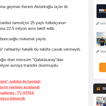
rma geyinən Kerem Aktürkoğlu üçün ilk
stanbul təmsilçisi 25 yaşlı futbolçunun
APA 
na 22,5 milyon avro təklif edib.
abuncuoğlu məlumat yayıb.
" rəhbərliyi hələlik bu təklifə cavab verməyib.
İsma
oğlu ötən mövsüm "Qalatasaray"dan
milyon avroya transfer olunmuşdu.
yami” qələbə ilə başladı
qçisi rəsmən açıqlanıb
S
nallarda -
TV AFİŞA
 keçə bilməyib