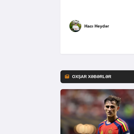
Hacı Heydər
OXŞAR XƏBƏRLƏR