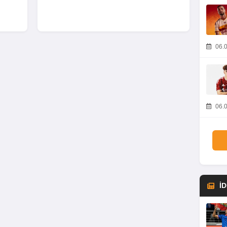
06.0
06.0
İ