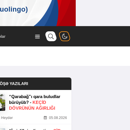
lar
ÖŞƏ YAZILARI
“Qarabağ”ı qara buludlar
bürüyüb? -
KEÇID
DÖVRÜNÜN AĞIRLIĞI
 Heydər
05.08.2026