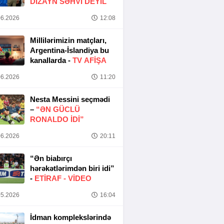
DIZAYN SƏHVI DEYIL
6.2026
12:08
Millilərimizin matçları,
Argentina-İslandiya bu
kanallarda -
TV AFİŞA
6.2026
11:20
Nesta Messini seçmədi
–
“ƏN GÜCLÜ
RONALDO IDI”
6.2026
20:11
“Ən biabırçı
hərəkətlərimdən biri idi”
-
ETIRAF -
VİDEO
5.2026
16:04
İdman komplekslərində