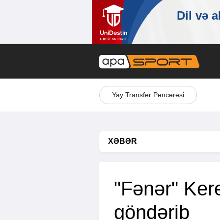
Yay Transfer Pəncərəsi
XƏBƏR
"Fənər" Kere
göndərib