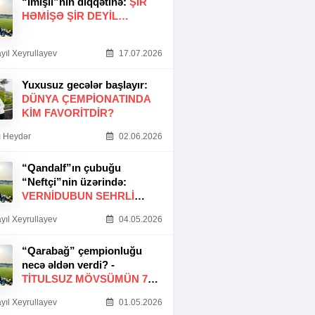
“İmişli”nin diqqətinə:
ŞIR
HƏMIŞƏ ŞIR DEYIL…
yıl Xeyrullayev
17.07.2026
Yuxusuz gecələr başlayır:
DÜNYA ÇEMPIONATINDA
KIM FAVORITDIR?
 Heydər
02.06.2026
“Qandalf”ın çubuğu
“Neftçi”nin üzərində:
VERNİDUBUN SEHRLİ
TOXUNUŞU
yıl Xeyrullayev
04.05.2026
“Qarabağ” çempionluğu
necə əldən verdi? -
TITULSUZ MÖVSÜMÜN 7
SƏBƏBI
yıl Xeyrullayev
01.05.2026