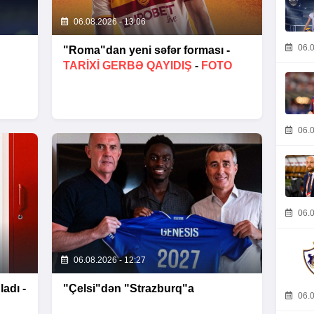
06.08.2026 - 13:06
06.0
"Roma"dan yeni səfər forması -
TARIXI GERBƏ QAYIDIŞ
-
FOTO
06.0
06.0
06.08.2026 - 12:27
ladı -
"Çelsi"dən "Strazburq"a
06.0