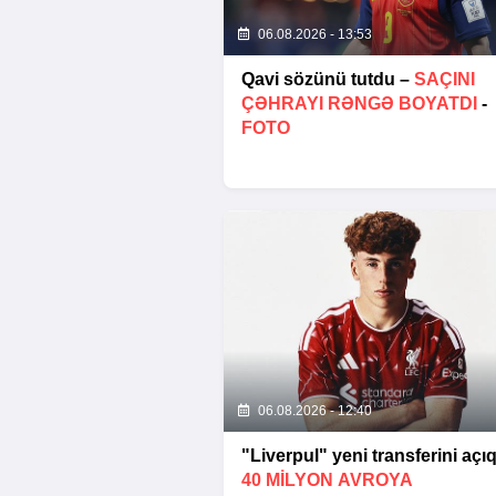
06.08.2026 - 13:53
Qavi sözünü tutdu –
SAÇINI
ÇƏHRAYI RƏNGƏ BOYATDI
-
FOTO
06.08.2026 - 12:40
"Liverpul" yeni transferini açıq
40 MILYON AVROYA