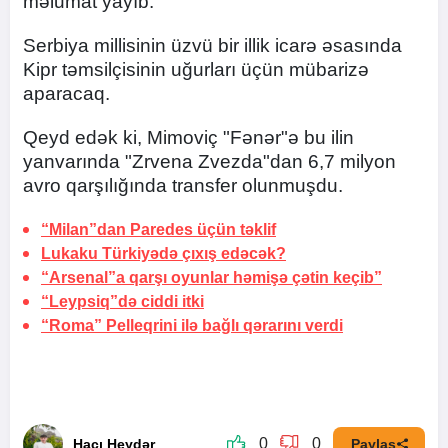
məlumat yayıb.
Serbiya millisinin üzvü bir illik icarə əsasında
Kipr təmsilçisinin uğurları üçün mübarizə
aparacaq.
Qeyd edək ki, Mimoviç "Fənər"ə bu ilin
yanvarında "Zrvena Zvezda"dan 6,7 milyon
avro qarşılığında transfer olunmuşdu.
“Milan”dan Paredes üçün təklif
Lukaku Türkiyədə çıxış edəcək?
“Arsenal”a qarşı oyunlar həmişə çətin keçib”
“Leypsiq”də ciddi itki
“Roma” Pelleqrini ilə bağlı qərarını verdi
0
0
Hacı Heydər
Paylaş