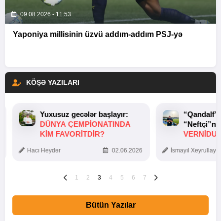
09.08.2026 - 11:53
Yaponiya millisinin üzvü addım-addım PSJ-yə
KÖŞƏ YAZILARI
Yuxusuz gecələr başlayır:
“Qandalf”
DÜNYA ÇEMPIONATINDA
“Neftçi”ni
KIM FAVORITDIR?
VERNİDUB
TOXUNUŞ
Hacı Heydər
02.06.2026
İsmayıl Xeyrullaye
1
2
3
4
5
6
7
Bütün Yazılar