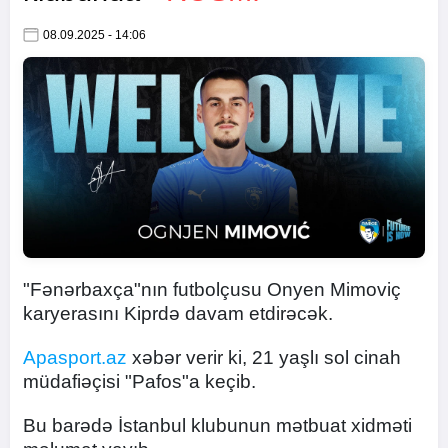
08.09.2025 - 14:06
"Fənərbaxça"nın futbolçusu Onyen Mimoviç
karyerasını Kiprdə davam etdirəcək.
Apasport.az
xəbər verir ki, 21 yaşlı sol cinah
müdafiəçisi "Pafos"a keçib.
Bu barədə İstanbul klubunun mətbuat xidməti