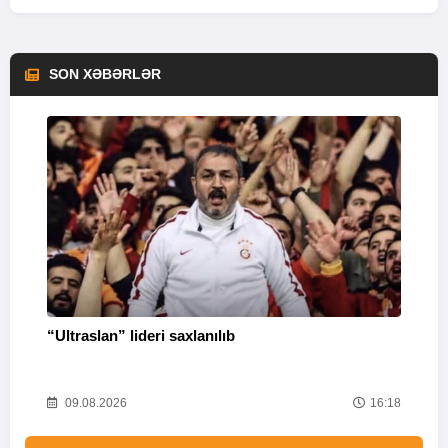
SON XƏBƏRLƏR
“Ultraslan” lideri saxlanılıb
“
R
04
09.08.2026
16:18