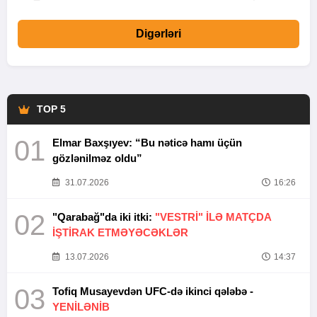
Digərləri
TOP 5
01
Elmar Baxşıyev: “Bu nəticə hamı üçün
gözlənilməz oldu”
31.07.2026
16:26
02
"Qarabağ"da iki itki:
"VESTRİ" İLƏ MATÇDA
İŞTİRAK ETMƏYƏCƏKLƏR
13.07.2026
14:37
03
Tofiq Musayevdən UFC-də ikinci qələbə -
YENİLƏNİB