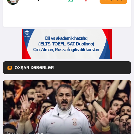
OXŞAR XƏBƏRLƏR