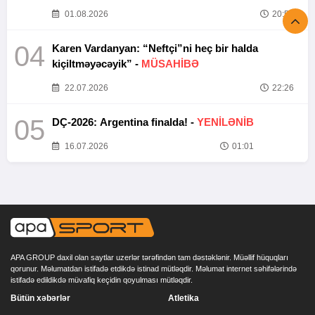
01.08.2026
20:52
04
Karen Vardanyan: “Neftçi”ni heç bir halda
kiçiltməyəcəyik” -
MÜSAHİBƏ
22.07.2026
22:26
05
DÇ-2026: Argentina finalda! -
YENİLƏNİB
16.07.2026
01:01
APA GROUP daxil olan saytlar uzerlər tərəfindən tam dəstəklənir. Müəllif hüquqları
qorunur. Məlumatdan istifadə etdikdə istinad mütləqdir. Məlumat internet səhifələrində
istifadə edildikdə müvafiq keçidin qoyulması mütləqdir.
Bütün xəbərlər
Atletika