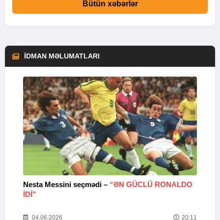
Bütün xəbərlər
İDMAN MƏLUMATLARI
Nesta Messini seçmədi –
“ƏN GÜCLÜ RONALDO
“
IDI”
V
20
04.06.2026
20:11