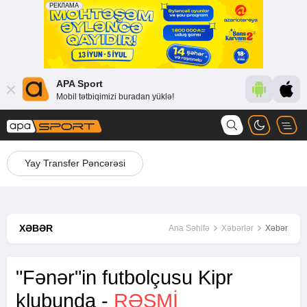
APA Sport
Mobil tətbiqimizi buradan yüklə!
Yay Transfer Pəncərəsi
XƏBƏR
Ana Səhifə
Xəbərlər
Xəbər
"Fənər"in futbolçusu Kipr
klubunda -
RƏSMİ