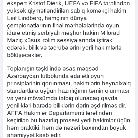
ekspert Kristof Dierik, UEFA və FIFA tərəfindən
yüksək qiymətləndirilən sabiq köməkçi hakim
Leif Lindberq, həmçinin dünya
çempionatlarının final mərhələlərində oyun
idarə etmiş serbiyalı məşhur hakim Milorad
Maziç xüsusi təlim sessiyalarında iştirak
edərək, bilik və təcrübələrini yerli hakimlərlə
bölüşəcəklər.
Toplanışın təşkilində əsas məqsəd
Azərbaycan futbolunda ədalətli oyun
prinsiplərinin qorunması, hakimlərin beynəlxalq
standartlara uyğun hazırlığının təmin olunması
və yeni mövsümdə tətbiq olunacaq qayda
yenilikləri barədə biliklərin dərinləşdirilməsidir.
AFFA Hakimlər Departamenti tərəfindən
keçirilən bu hazırlıq prosesi yerli hakimlər üçün
həm praktiki, həm də nəzəri baxımdan böyük
əhəmiyyət kəsb edir.