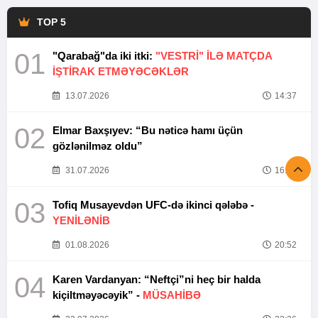
TOP 5
01
"Qarabağ"da iki itki:
"VESTRİ" İLƏ MATÇDA
İŞTİRAK ETMƏYƏCƏKLƏR
13.07.2026
14:37
02
Elmar Baxşıyev: “Bu nəticə hamı üçün
gözlənilməz oldu”
31.07.2026
16:26
03
Tofiq Musayevdən UFC-də ikinci qələbə -
YENİLƏNİB
01.08.2026
20:52
04
Karen Vardanyan: “Neftçi”ni heç bir halda
kiçiltməyəcəyik” -
MÜSAHİBƏ