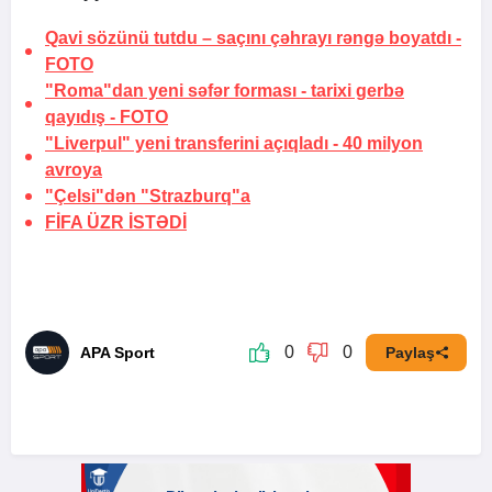
Qavi sözünü tutdu –
saçını çəhrayı rəngə boyatdı
-
FOTO
"Roma"dan yeni səfər forması -
tarixi gerbə
qayıdış
-
FOTO
"Liverpul" yeni transferini açıqladı -
40 milyon
avroya
"Çelsi"dən "Strazburq"a
FİFA
ÜZR İSTƏDİ
0
0
APA Sport
Paylaş