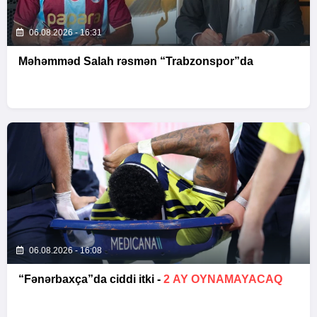
06.08.2026 - 16:31
Məhəmməd Salah rəsmən “Trabzonspor”da
06.08.2026 - 16:08
“Fənərbaxça”da ciddi itki -
2 AY OYNAMAYACAQ