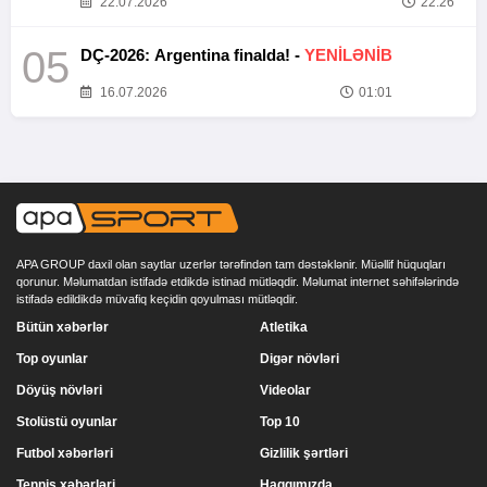
22.07.2026
22:26
05
DÇ-2026: Argentina finalda! -
YENİLƏNİB
16.07.2026
01:01
APA GROUP daxil olan saytlar uzerlər tərəfindən tam dəstəklənir. Müəllif hüquqları
qorunur. Məlumatdan istifadə etdikdə istinad mütləqdir. Məlumat internet səhifələrində
istifadə edildikdə müvafiq keçidin qoyulması mütləqdir.
Bütün xəbərlər
Atletika
Top oyunlar
Digər növləri
Döyüş növləri
Videolar
Stolüstü oyunlar
Top 10
Futbol xəbərləri
Gizlilik şərtləri
Tennis xəbərləri
Haqqımızda