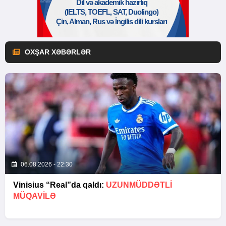
OXŞAR XƏBƏRLƏR
06.08.2026 - 22:30
Vinisius “Real”da qaldı:
UZUNMÜDDƏTLİ
MÜQAVİLƏ