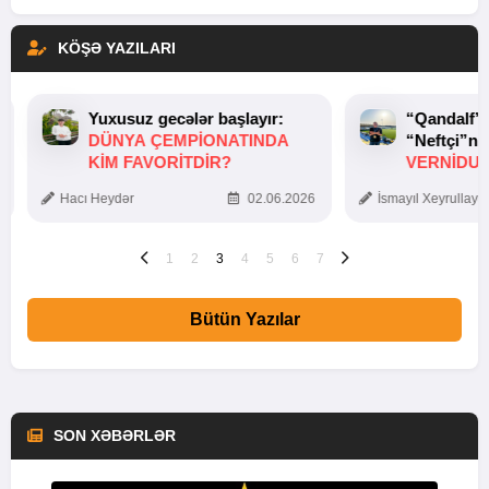
KÖŞƏ YAZILARI
Yuxusuz gecələr başlayır:
“Qandalf”
DÜNYA ÇEMPIONATINDA
“Neftçi”ni
KIM FAVORITDIR?
VERNİDUB
TOXUNUŞ
Hacı Heydər
02.06.2026
İsmayıl Xeyrullaye
1
2
3
4
5
6
7
Bütün Yazılar
SON XƏBƏRLƏR