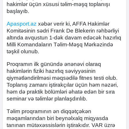
hakimlər üçün xüsusi təlim-məşq toplanışı
başlayıb.
Apasport.az
xəbər verir ki, AFFA Hakimlər
Komitəsinin sədri Frank De Blekerin rəhbərliyi
altında avqustun 1-dək davam edəcək hazırlıq
Milli Komandaların Təlim-Məşq Mərkəzində
təşkil olunub.
Proqramın ilk günündə ənənəvi olaraq
hakimlərin fiziki hazırlıq səviyyəsinin
qiymətləndirilməsi məqsədilə fitnes testi olub.
Toplanış zamanı iştirakçılar üçün həm nəzəri,
həm də praktik bölümləri əhatə edən bir sıra
seminar və təlimlər planlaşdırılıb.
Təlim proqramının ən diqqətçəkən
məqamlarından biri beynəlxalq miqyasda
tanınan mütəxəssislərin iştirakıdır. VAR üzrə