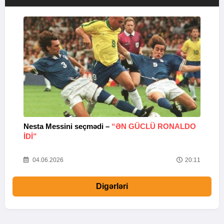
Nesta Messini seçmədi –
“ƏN GÜCLÜ RONALDO
“
IDI”
V
20
04.06.2026
20:11
Digərləri