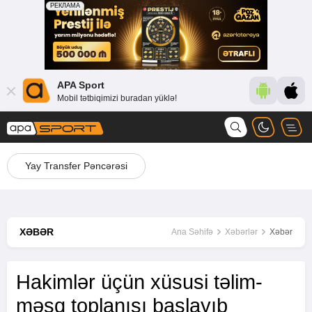
APA Sport
Mobil tətbiqimizi buradan yüklə!
Yay Transfer Pəncərəsi
XƏBƏR
Ana Səhifə
Xəbərlər
Xəbər
Hakimlər üçün xüsusi təlim-
məşq toplanışı başlayıb