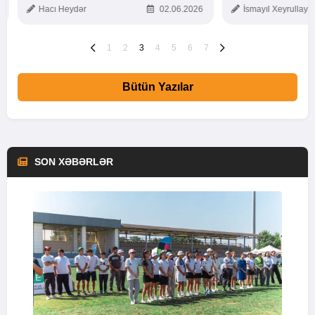
Hacı Heydər
02.06.2026
İsmayıl Xeyrullaye
1
2
3
4
5
6
7
Bütün Yazılar
SON XƏBƏRLƏR