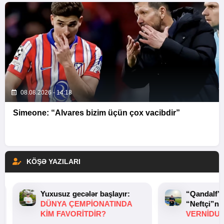
08.08.2026 - 14:18
Simeone: “Alvares bizim üçün çox vacibdir”
KÖŞƏ YAZILARI
Yuxusuz gecələr başlayır:
“Qandalf”
DÜNYA ÇEMPIONATINDA
“Neftçi”ni
KIM FAVORITDIR?
VERNİDUB
TOXUNUŞ