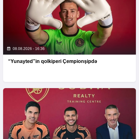
08.08.2026 - 16:36
“Yunayted”in qolkiperi Çempionşipdə