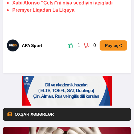
Xabi Alonso “Çelsi”ni niyə seçdiyini açıqladı
Premyer Liqadan La Liqaya
1
0
APA Sport
Paylaş
OXŞAR XƏBƏRLƏR