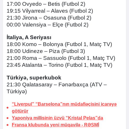
17:00 Ovyedo – Betis (Futbol 2)
19:15 Vilyarreal – Alaves (Futbol 2)
21:30 Jirona – Osasuna (Futbol 2)
00:00 Valensiya – Elçe (Futbol 2)
İtaliya, A Seriyası
18:00 Komo – Bolonya (Futbol 1, Matç TV)
18:00 Udineze – Piza (Futbol 3)
21:00 Roma – Sassuolo (Futbol 1, Matç TV)
23:45 Atalanta – Torino (Futbol 1, Matç TV)
Türkiyə, superkubok
21:30 Qalatasaray – Fənərbaxça (ATV –
Türkiyə)
“Liverpul” “Barselona”nın müdafiəçisini icarəyə
götürür
Yaponiya millisinin üzvü “Kristal Pelas”da
Fransa klubunda yeni müqavilə -
RƏSMİ