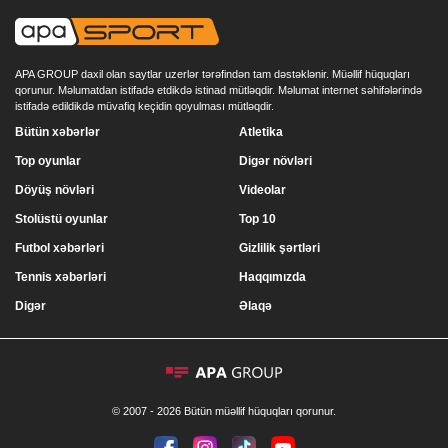
APA GROUP daxil olan saytlar uzerlər tərəfindən tam dəstəklənir. Müəllif hüquqları
qorunur. Məlumatdan istifadə etdikdə istinad mütləqdir. Məlumat internet səhifələrində
istifadə edildikdə müvafiq keçidin qoyulması mütləqdir.
Bütün xəbərlər
Atletika
Top oyunlar
Digər növləri
Döyüş növləri
Videolar
Stolüstü oyunlar
Top 10
Futbol xəbərləri
Gizlilik şərtləri
Tennis xəbərləri
Haqqımızda
Digər
Əlaqə
© 2007 - 2026 Bütün müəllif hüquqları qorunur.