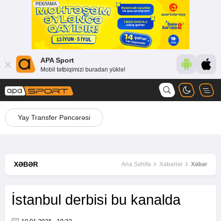
APA Sport
Mobil tətbiqimizi buradan yüklə!
Yay Transfer Pəncərəsi
XƏBƏR
Ana Səhifə
Xəbərlər
Xəbər
İstanbul derbisi bu kanalda