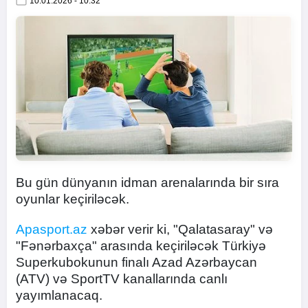
10.01.2026 - 10:32
Bu gün dünyanın idman arenalarında bir sıra
oyunlar keçiriləcək.
Apasport.az
xəbər verir ki, "Qalatasaray" və
"Fənərbaxça" arasında keçiriləcək Türkiyə
Superkubokunun finalı Azad Azərbaycan
(ATV) və SportTV kanallarında canlı
yayımlanacaq.