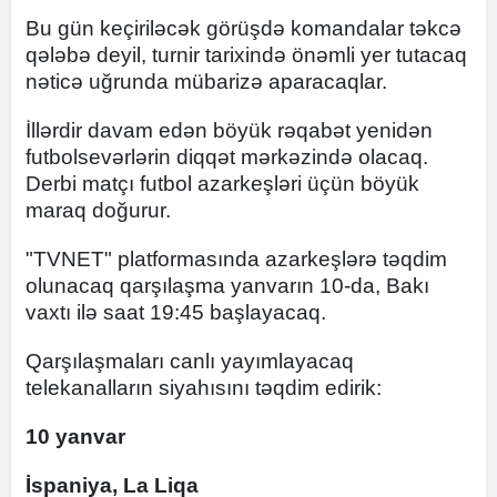
Bu gün keçiriləcək görüşdə komandalar təkcə
qələbə deyil, turnir tarixində önəmli yer tutacaq
nəticə uğrunda mübarizə aparacaqlar.
İllərdir davam edən böyük rəqabət yenidən
futbolsevərlərin diqqət mərkəzində olacaq.
Derbi matçı futbol azarkeşləri üçün böyük
maraq doğurur.
"TVNET" platformasında azarkeşlərə təqdim
olunacaq qarşılaşma yanvarın 10-da, Bakı
vaxtı ilə saat 19:45 başlayacaq.
Qarşılaşmaları canlı yayımlayacaq
telekanalların siyahısını təqdim edirik:
10 yanvar
İspaniya, La Liqa