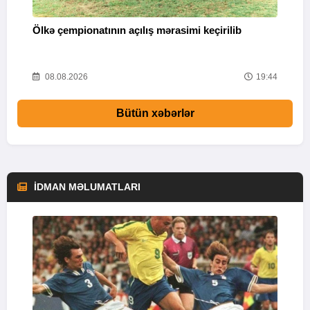
Ə
Ölkə çempionatının açılış mərasimi keçirilib
“
44
08.08.2026
19:44
Bütün xəbərlər
İDMAN MƏLUMATLARI