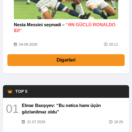
Nesta Messini seçmədi –
“ƏN GÜCLÜ RONALDO
“
IDI”
V
20
04.06.2026
20:11
Digərləri
TOP 5
01
Elmar Baxşıyev: “Bu nəticə hamı üçün
gözlənilməz oldu”
31.07.2026
16:26