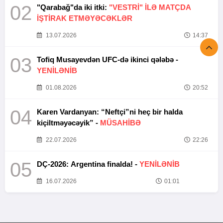
02
"Qarabağ"da iki itki:
"VESTRİ" İLƏ MATÇDA
İŞTİRAK ETMƏYƏCƏKLƏR
13.07.2026
14:37
03
Tofiq Musayevdən UFC-də ikinci qələbə -
YENİLƏNİB
01.08.2026
20:52
04
Karen Vardanyan: “Neftçi”ni heç bir halda
kiçiltməyəcəyik” -
MÜSAHİBƏ
22.07.2026
22:26
05
DÇ-2026: Argentina finalda! -
YENİLƏNİB
16.07.2026
01:01