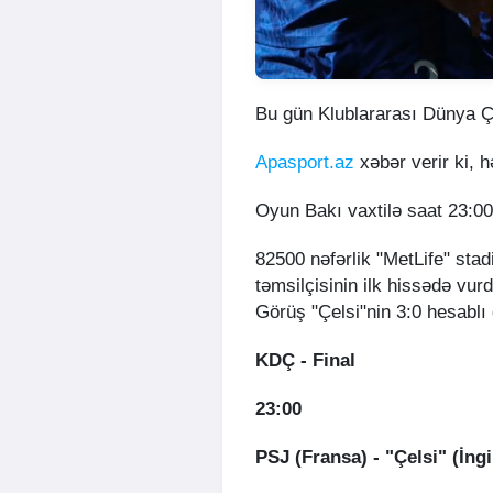
Bu gün Klublararası Dünya Ç
Apasport.az
xəbər verir ki, h
Oyun Bakı vaxtilə saat 23:00
82500 nəfərlik "MetLife" stad
təmsilçisinin ilk hissədə vur
Görüş "Çelsi"nin 3:0 hesablı 
KDÇ - Final
23:00
PSJ (Fransa) - "Çelsi" (İngi