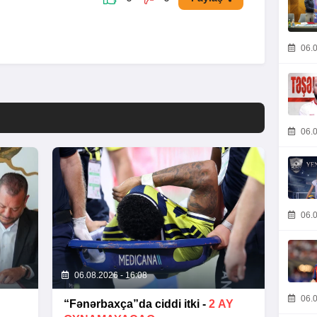
06.0
06.0
06.0
06.08.2026 - 16:08
06.0
“Fənərbaxça”da ciddi itki -
2 AY