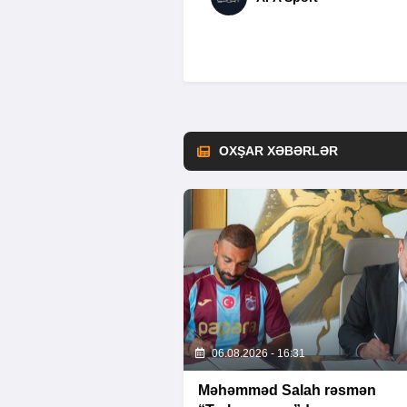
OXŞAR XƏBƏRLƏR
06.08.2026 - 16:31
Məhəmməd Salah rəsmən