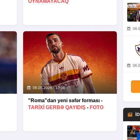
OYNAMAYACAQ
06.0
06.0
06.08.2026 - 13:06
"Roma"dan yeni səfər forması -
TARIXI GERBƏ QAYIDIŞ
-
FOTO
İ