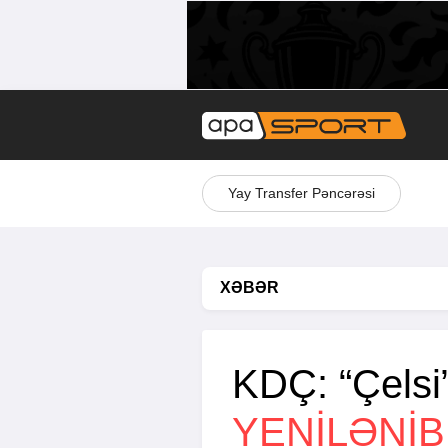
Yay Transfer Pəncərəsi
XƏBƏR
KDÇ: “Çelsi
YENİLƏNİB