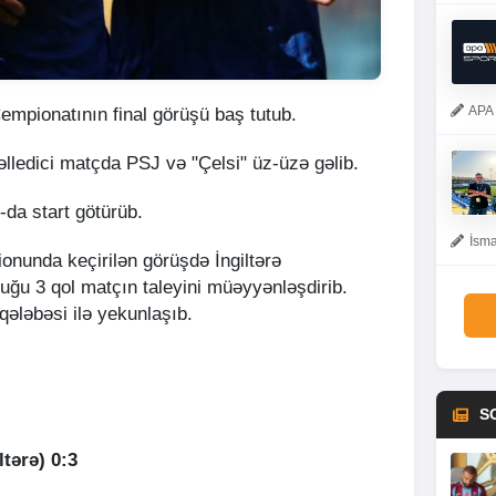
APA 
empionatının final görüşü baş tutub.
əlledici matçda PSJ və "Çelsi" üz-üzə gəlib.
-da start götürüb.
İsma
ionunda keçirilən görüşdə İngiltərə
duğu 3 qol matçın taleyini müəyyənləşdirib.
qələbəsi ilə yekunlaşıb.
S
ltərə) 0:3