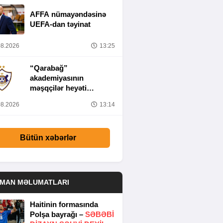
AFFA nümayəndəsinə
UEFA-dan təyinat
8.2026
13:25
“Qarabağ”
akademiyasının
məşqçilər heyəti
müəyyənləşib
8.2026
13:14
Bütün xəbərlər
DMAN MƏLUMATLARI
Haitinin formasında
Polşa bayrağı –
SƏBƏBI