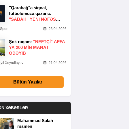
"Qarabağ"a siqnal,
futbolumuza qazanc:
"SABAH" YENI NƏFƏS
GƏTIRDI
Sport
23.04.2026
Şok rəqəm:
"NEFTÇI" AFFA-
YA 200 MIN MANAT
ÖDƏYIB
yıl Xeyrullayev
21.04.2026
Bütün Yazılar
ON XƏBƏRLƏR
Məhəmməd Salah
rəsmən