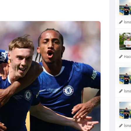
İsma
Hacı
İsma
İsma