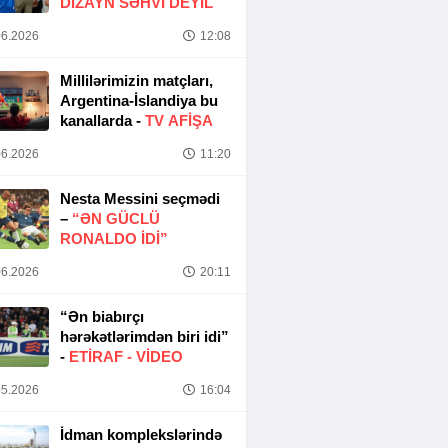
DIZAYN SƏHVI DEYIL
6.2026
12:08
Millilərimizin matçları,
Argentina-İslandiya bu
kanallarda -
TV AFİŞA
6.2026
11:20
Nesta Messini seçmədi
–
“ƏN GÜCLÜ
RONALDO IDI”
6.2026
20:11
“Ən biabırçı
hərəkətlərimdən biri idi”
-
ETIRAF -
VİDEO
5.2026
16:04
İdman komplekslərində