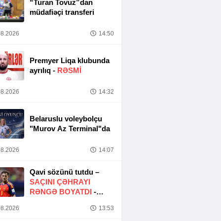
“Turan Tovuz”dan
müdafiəçi transferi
8.2026
14:50
Premyer Liqa klubunda
ayrılıq -
RƏSMİ
8.2026
14:32
Belaruslu voleybolçu
"Murov Az Terminal"da
8.2026
14:07
Qavi sözünü tutdu –
SAÇINI ÇƏHRAYI
RƏNGƏ BOYATDI
-
FOTO
8.2026
13:53