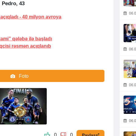
. Pedro, 43
06.0
 açıqladı -
40 milyon avroya
yami” qələbə ilə başladı
qçisi rəsmən açıqlanıb
06.0
Foto
06.0
Video
06.0
0
0
Paylaş