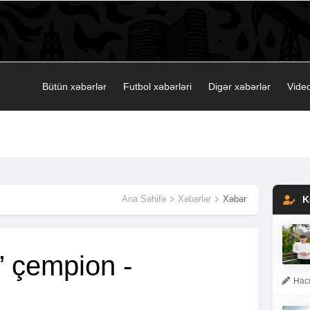
Bütün xəbərlər
Futbol xəbərləri
Digər xəbərlər
Video
Ana Səhifə
Xəbərlər
Xəbər
K
” çempion -
Hacı