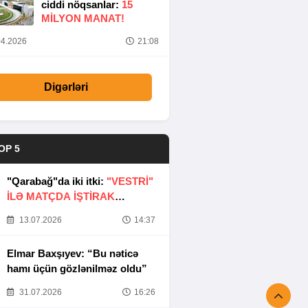
ciddi nöqsanlar:
15
MILYON MANAT!
4.2026
21:08
Digərləri
OP 5
"Qarabağ"da iki itki:
"VESTRİ"
İLƏ MATÇDA İŞTİRAK
ETMƏYƏCƏKLƏR
13.07.2026
14:37
Elmar Baxşıyev: “Bu nəticə
hamı üçün gözlənilməz oldu”
31.07.2026
16:26