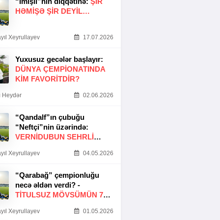
“İmişli”nin diqqətinə:
ŞIR
HƏMIŞƏ ŞIR DEYIL…
yıl Xeyrullayev
17.07.2026
Yuxusuz gecələr başlayır:
DÜNYA ÇEMPIONATINDA
KIM FAVORITDIR?
 Heydər
02.06.2026
“Qandalf”ın çubuğu
“Neftçi”nin üzərində:
VERNİDUBUN SEHRLİ
TOXUNUŞU
yıl Xeyrullayev
04.05.2026
“Qarabağ” çempionluğu
necə əldən verdi? -
TITULSUZ MÖVSÜMÜN 7
SƏBƏBI
yıl Xeyrullayev
01.05.2026