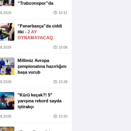
“Trabzonspor”da
8.2026
16:31
“Fənərbaxça”da ciddi
itki -
2 AY
OYNAMAYACAQ
8.2026
16:08
Millimiz Avropa
çempionatına hazırlığını
başa vurub
8.2026
15:28
"Kürü keçək?! 5"
yarışına rekord sayda
iştirakçı
8.2026
15:20