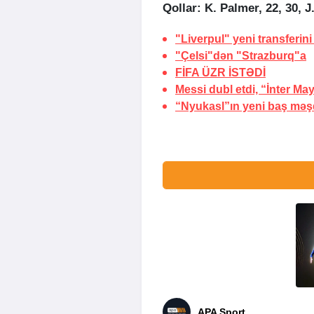
Qollar: K. Palmer, 22, 30, J
"Liverpul" yeni transferini
"Çelsi"dən "Strazburq"a
FİFA
ÜZR İSTƏDİ
Messi dubl etdi, “İnter Ma
“Nyukasl”ın yeni baş məş
APA Sport