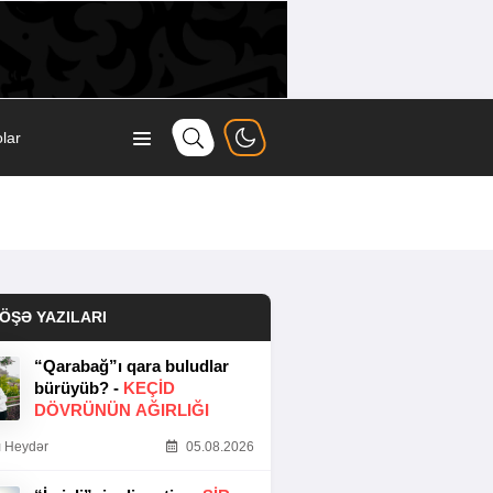
lar
ÖŞƏ YAZILARI
“Qarabağ”ı qara buludlar
bürüyüb? -
KEÇID
DÖVRÜNÜN AĞIRLIĞI
 Heydər
05.08.2026