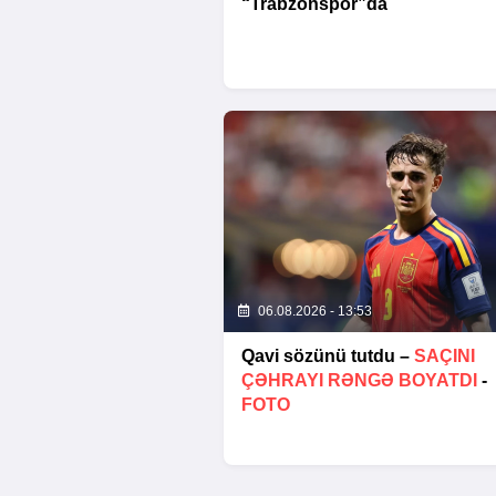
“Trabzonspor”da
06.08.2026 - 13:53
Qavi sözünü tutdu –
SAÇINI
ÇƏHRAYI RƏNGƏ BOYATDI
-
FOTO