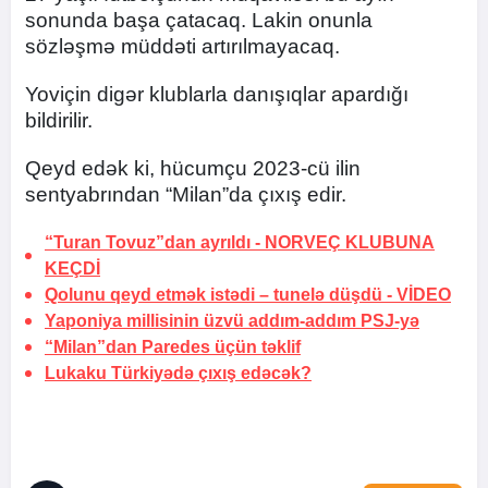
sonunda başa çatacaq. Lakin onunla
sözləşmə müddəti artırılmayacaq.
Yoviçin digər klublarla danışıqlar apardığı
bildirilir.
Qeyd edək ki, hücumçu 2023-cü ilin
sentyabrından “Milan”da çıxış edir.
“Turan Tovuz”dan ayrıldı -
NORVEÇ KLUBUNA
KEÇDİ
Qolunu qeyd etmək istədi –
tunelə düşdü
-
VİDEO
Yaponiya millisinin üzvü addım-addım PSJ-yə
“Milan”dan Paredes üçün təklif
Lukaku Türkiyədə çıxış edəcək?