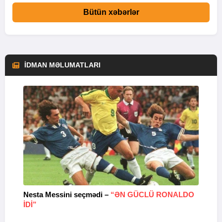
Bütün xəbərlər
İDMAN MƏLUMATLARI
Nesta Messini seçmədi –
“ƏN GÜCLÜ RONALDO
“
IDI”
V