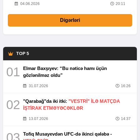
20
04.06.2026
20:11
Digərləri
TOP 5
01
Elmar Baxşıyev: “Bu nəticə hamı üçün
gözlənilməz oldu”
31.07.2026
16:26
02
"Qarabağ"da iki itki:
"VESTRİ" İLƏ MATÇDA
İŞTİRAK ETMƏYƏCƏKLƏR
13.07.2026
14:37
03
Tofiq Musayevdən UFC-də ikinci qələbə -