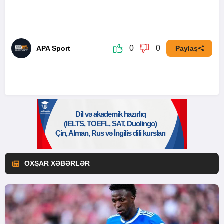
0
0
APA Sport
Paylaş
OXŞAR XƏBƏRLƏR