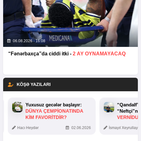
06.08.2026 - 16:08
“Fənərbaxça”da ciddi itki -
2 AY OYNAMAYACAQ
KÖŞƏ YAZILARI
Yuxusuz gecələr başlayır:
“Qandalf”
DÜNYA ÇEMPIONATINDA
“Neftçi”ni
KIM FAVORITDIR?
VERNİDUB
TOXUNUŞ
Hacı Heydər
02.06.2026
İsmayıl Xeyrullaye