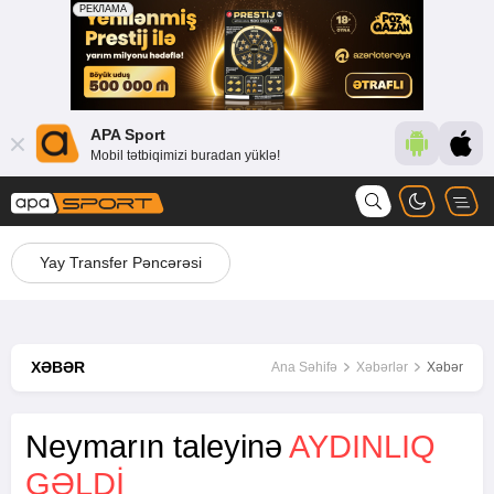
APA Sport
Mobil tətbiqimizi buradan yüklə!
Yay Transfer Pəncərəsi
XƏBƏR
Ana Səhifə
Xəbərlər
Xəbər
Neymarın taleyinə
AYDINLIQ
GƏLDİ