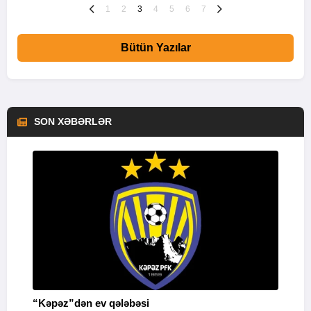
1
2
3
4
5
6
7
Bütün Yazılar
SON XƏBƏRLƏR
“Kəpəz”dən ev qələbəsi
Q