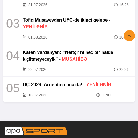
31.07.2026
16:26
03
Tofiq Musayevdən UFC-də ikinci qələbə -
YENİLƏNİB
01.08.2026
20:52
04
Karen Vardanyan: “Neftçi”ni heç bir halda
kiçiltməyəcəyik” -
MÜSAHİBƏ
22.07.2026
22:26
05
DÇ-2026: Argentina finalda! -
YENİLƏNİB
16.07.2026
01:01