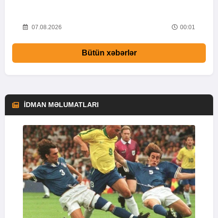
i
52
07.08.2026
00:01
Bütün xəbərlər
İDMAN MƏLUMATLARI