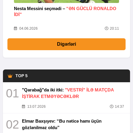
Nesta Messini seçmədi –
“ƏN GÜCLÜ RONALDO
“
IDI”
V
20
04.06.2026
20:11
Digərləri
TOP 5
01
"Qarabağ"da iki itki:
"VESTRİ" İLƏ MATÇDA
İŞTİRAK ETMƏYƏCƏKLƏR
13.07.2026
14:37
02
Elmar Baxşıyev: “Bu nəticə hamı üçün
gözlənilməz oldu”