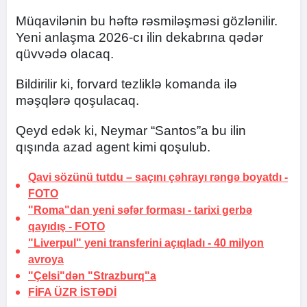
Müqavilənin bu həftə rəsmiləşməsi gözlənilir.
Yeni anlaşma 2026-cı ilin dekabrına qədər
qüvvədə olacaq.
Bildirilir ki, forvard tezliklə komanda ilə
məşqlərə qoşulacaq.
Qeyd edək ki, Neymar “Santos”a bu ilin
qışında azad agent kimi qoşulub.
Qavi sözünü tutdu –
saçını çəhrayı rəngə boyatdı
-
FOTO
"Roma"dan yeni səfər forması -
tarixi gerbə
qayıdış
-
FOTO
"Liverpul" yeni transferini açıqladı -
40 milyon
avroya
"Çelsi"dən "Strazburq"a
FİFA
ÜZR İSTƏDİ