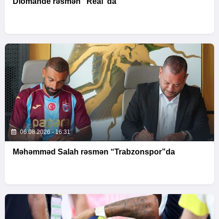
Diomande rəsmən “Real”da
06.08.2026 - 16:31
Məhəmməd Salah rəsmən “Trabzonspor”da