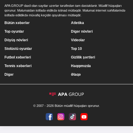
APA GROUP daxil olan saytlar uzerlər tərəfindən tam dəstəklənir. Müəllif hüquqları
qorunur. Məlumatdan istifadə etdikdə istinad mütləqdir. Məlumat internet səhifələrində
istifadə edildikdə müvafiq keçidin qoyulması mütləqdir.
Bütün xəbərlər
Atletika
Top oyunlar
Digər növləri
Döyüş növləri
Videolar
Stolüstü oyunlar
Top 10
Futbol xəbərləri
Gizlilik şərtləri
Tennis xəbərləri
Haqqımızda
Digər
Əlaqə
© 2007 - 2026 Bütün müəllif hüquqları qorunur.