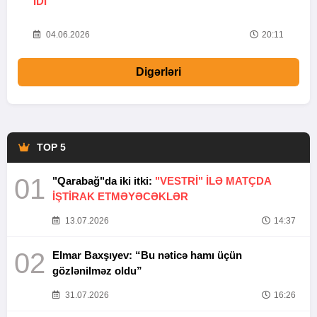
IDI”
V
20
04.06.2026
20:11
Digərləri
TOP 5
01
"Qarabağ"da iki itki:
"VESTRİ" İLƏ MATÇDA
İŞTİRAK ETMƏYƏCƏKLƏR
13.07.2026
14:37
02
Elmar Baxşıyev: “Bu nəticə hamı üçün
gözlənilməz oldu”
31.07.2026
16:26