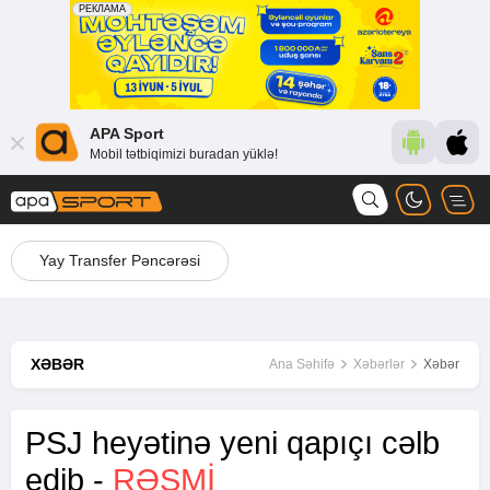
APA Sport
Mobil tətbiqimizi buradan yüklə!
Yay Transfer Pəncərəsi
XƏBƏR
Ana Səhifə
Xəbərlər
Xəbər
PSJ heyətinə yeni qapıçı cəlb
edib -
RƏSMİ