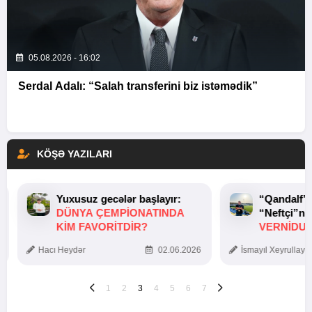
05.08.2026 - 16:02
Serdal Adalı: “Salah transferini biz istəmədik”
KÖŞƏ YAZILARI
Yuxusuz gecələr başlayır:
“Qandalf”
DÜNYA ÇEMPIONATINDA
“Neftçi”ni
KIM FAVORITDIR?
VERNİDUB
TOXUNUŞ
Hacı Heydər
02.06.2026
İsmayıl Xeyrullaye
1
2
3
4
5
6
7