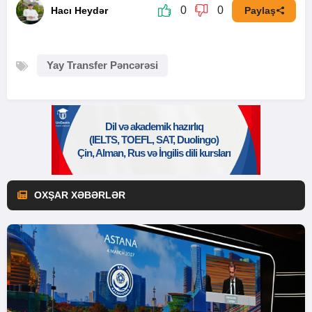
0
0
Hacı Heydər
Paylaş
Yay Transfer Pəncərəsi
OXŞAR XƏBƏRLƏR