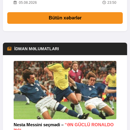
01
05.08.2026
23:50
Bütün xəbərlər
İDMAN MƏLUMATLARI
Nesta Messini seçmədi –
“ƏN GÜCLÜ RONALDO
“