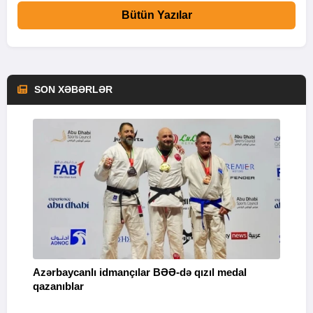
Bütün Yazılar
SON XƏBƏRLƏR
Azərbaycanlı idmançılar BƏƏ-də qızıl medal
Ç
qazanıblar
Y