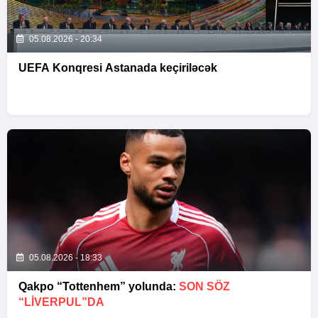
05.08.2026 - 20:34
UEFA Konqresi Astanada keçiriləcək
05.08.2026 - 18:33
Qakpo “Tottenhem” yolunda:
SON SÖZ
“LIVERPUL”DA