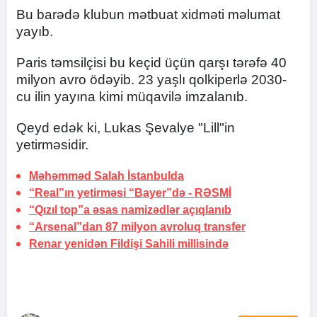
Bu barədə klubun mətbuat xidməti məlumat
yayıb.
Paris təmsilçisi bu keçid üçün qarşı tərəfə 40
milyon avro ödəyib. 23 yaşlı qolkiperlə 2030-
cu ilin yayına kimi müqavilə imzalanıb.
Qeyd edək ki, Lukas Şevalye "Lill"in
yetirməsidir.
Məhəmməd Salah
İstanbulda
“Real”ın yetirməsi “Bayer”də -
RƏSMİ
“Qızıl top”a əsas namizədlər açıqlanıb
“Arsenal”dan 87 milyon avroluq transfer
Renar yenidən Fildişi Sahili millisində