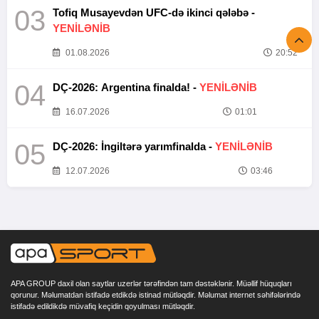
03
Tofiq Musayevdən UFC-də ikinci qələbə -
YENİLƏNİB
01.08.2026
20:52
04
DÇ-2026: Argentina finalda! -
YENİLƏNİB
16.07.2026
01:01
05
DÇ-2026: İngiltərə yarımfinalda -
YENİLƏNİB
12.07.2026
03:46
APA GROUP daxil olan saytlar uzerlər tərəfindən tam dəstəklənir. Müəllif hüquqları
qorunur. Məlumatdan istifadə etdikdə istinad mütləqdir. Məlumat internet səhifələrində
istifadə edildikdə müvafiq keçidin qoyulması mütləqdir.