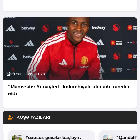
07.08.2026 - 21:28
“Mançester Yunayted” kolumbiyalı istedadı transfer
etdi
KÖŞƏ YAZILARI
Yuxusuz gecələr başlayır:
“Qandalf”