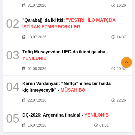
31.07.2026
16:26
02
"Qarabağ"da iki itki:
"VESTRİ" İLƏ MATÇDA
İŞTİRAK ETMƏYƏCƏKLƏR
13.07.2026
14:37
03
Tofiq Musayevdən UFC-də ikinci qələbə -
YENİLƏNİB
01.08.2026
20:52
04
Karen Vardanyan: “Neftçi”ni heç bir halda
kiçiltməyəcəyik” -
MÜSAHİBƏ
22.07.2026
22:26
05
DÇ-2026: Argentina finalda! -
YENİLƏNİB
16.07.2026
01:01