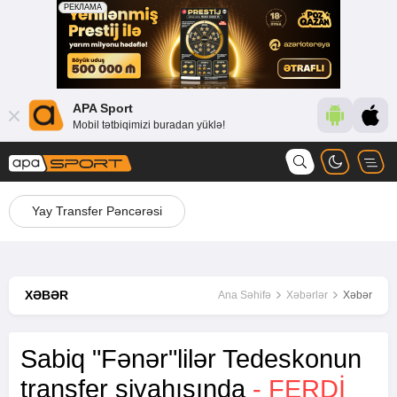
APA Sport
Mobil tətbiqimizi buradan yüklə!
Yay Transfer Pəncərəsi
XƏBƏR
Ana Səhifə
Xəbərlər
Xəbər
Sabiq "Fənər"lilər Tedeskonun
transfer siyahısında
- FERDI