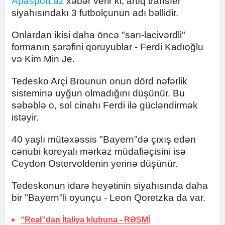
Apasport.az
xəbər verir ki, artıq transfer
siyahısındakı 3 futbolçunun adı bəllidir.
Onlardan ikisi daha öncə "sarı-lacivərdli"
formanın şərəfini qoruyublar - Ferdi Kadıoğlu
və Kim Min Je.
Tedesko Arçi Brounun onun dörd nəfərlik
sisteminə uyğun olmadığını düşünür. Bu
səbəblə o, sol cinahı Ferdi ilə gücləndirmək
istəyir.
40 yaşlı mütəxəssis "Bayern"də çıxış edən
cənubi koreyalı mərkəz müdafiəçisini isə
Ceydon Ostervoldenin yerinə düşünür.
Tedeskonun idarə heyətinin siyahısında daha
bir "Bayern"li oyunçu - Leon Qoretzka da var.
“Real”dan İtaliya klubuna -
RƏSMİ