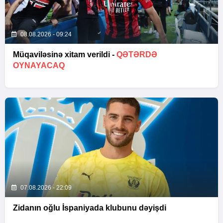
08.08.2026 - 09:24
Müqaviləsinə xitam verildi -
QƏTƏRDƏ
OYNAYACAQ
07.08.2026 - 22:09
Zidanın oğlu İspaniyada klubunu dəyişdi