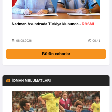
Nəriman Axundzadə Türkiyə klubunda -
RƏSMİ
"
24
08.08.2026
00:41
Bütün xəbərlər
İDMAN MƏLUMATLARI