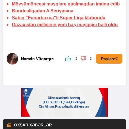
Mövsümöncəsi məşqlərə qatılmaqdan imtina edib
Bundesliqadan A Seriyasına
Sabiq "Fənərbaxça"lı Super Liqa klubunda
Qazaxıstan millisinin yeni baş məşqçisi bəlli oldu
0
0
Nərmin Vüqarqızı
Paylaş
OXŞAR XƏBƏRLƏR