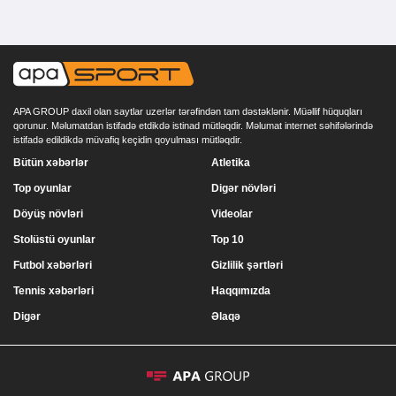
APA GROUP daxil olan saytlar uzerlər tərəfindən tam dəstəklənir. Müəllif hüquqları
qorunur. Məlumatdan istifadə etdikdə istinad mütləqdir. Məlumat internet səhifələrində
istifadə edildikdə müvafiq keçidin qoyulması mütləqdir.
Bütün xəbərlər
Atletika
Top oyunlar
Digər növləri
Döyüş növləri
Videolar
Stolüstü oyunlar
Top 10
Futbol xəbərləri
Gizlilik şərtləri
Tennis xəbərləri
Haqqımızda
Digər
Əlaqə