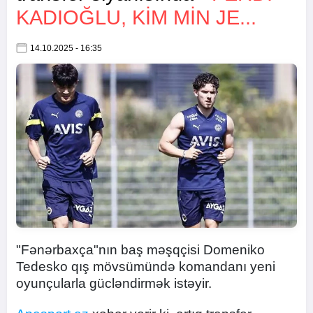
KADIOĞLU, KIM MIN JE...
14.10.2025 - 16:35
"Fənərbaxça"nın baş məşqçisi Domeniko
Tedesko qış mövsümündə komandanı yeni
oyunçularla gücləndirmək istəyir.