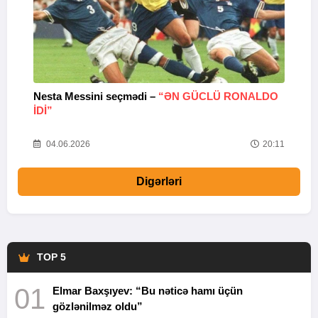
Nesta Messini seçmədi –
“ƏN GÜCLÜ RONALDO
“
IDI”
V
20
04.06.2026
20:11
Digərləri
TOP 5
01
Elmar Baxşıyev: “Bu nəticə hamı üçün
gözlənilməz oldu”