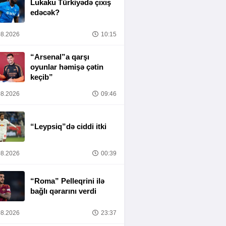
Lukaku Türkiyədə çıxış
edəcək?
8.2026
10:15
“Arsenal”a qarşı
oyunlar həmişə çətin
keçib”
8.2026
09:46
“Leypsiq”də ciddi itki
8.2026
00:39
“Roma” Pelleqrini ilə
bağlı qərarını verdi
8.2026
23:37