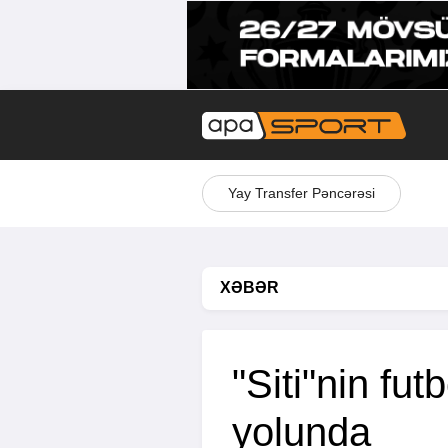
Yay Transfer Pəncərəsi
XƏBƏR
"Siti"nin fu
yolunda