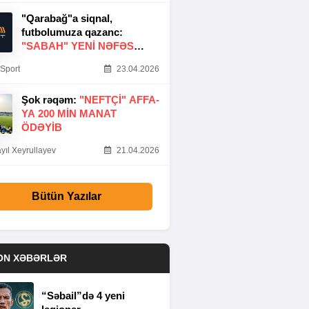
"Qarabağ"a siqnal,
futbolumuza qazanc:
"SABAH" YENI NƏFƏS
GƏTIRDI
Sport
23.04.2026
Şok rəqəm:
"NEFTÇI" AFFA-
YA 200 MIN MANAT
ÖDƏYIB
yıl Xeyrullayev
21.04.2026
Bütün Yazılar
ON XƏBƏRLƏR
“Səbail”də 4 yeni