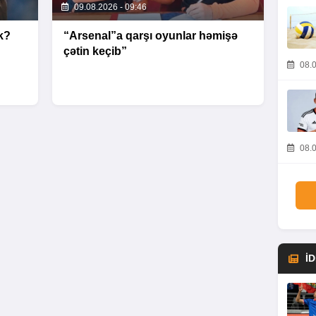
09.08.2026 - 09:46
k?
“Arsenal”a qarşı oyunlar həmişə
çətin keçib”
08.0
08.0
İ