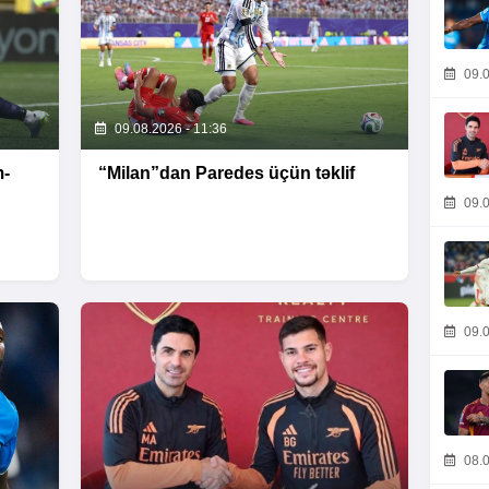
09.0
09.08.2026 - 11:36
m-
“Milan”dan Paredes üçün təklif
09.0
09.0
08.0