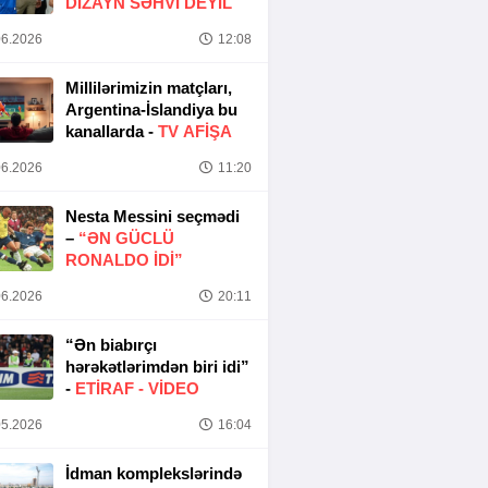
DIZAYN SƏHVI DEYIL
6.2026
12:08
Millilərimizin matçları,
Argentina-İslandiya bu
kanallarda -
TV AFİŞA
6.2026
11:20
Nesta Messini seçmədi
–
“ƏN GÜCLÜ
RONALDO IDI”
6.2026
20:11
“Ən biabırçı
hərəkətlərimdən biri idi”
-
ETIRAF -
VİDEO
5.2026
16:04
İdman komplekslərində