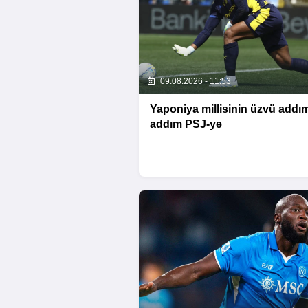
09.08.2026 - 11:53
Yaponiya millisinin üzvü addı
addım PSJ-yə