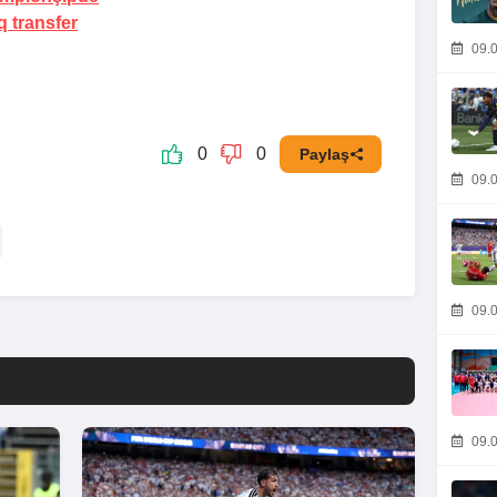
 transfer
09.0
0
0
Paylaş
09.0
09.0
09.0