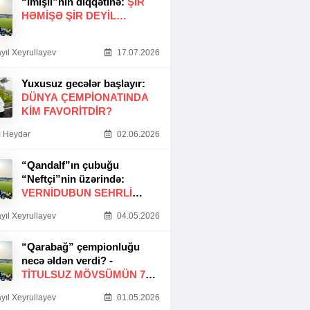
“İmişli”nin diqqətinə:
ŞIR
HƏMIŞƏ ŞIR DEYIL…
yıl Xeyrullayev
17.07.2026
Yuxusuz gecələr başlayır:
DÜNYA ÇEMPIONATINDA
KIM FAVORITDIR?
 Heydər
02.06.2026
“Qandalf”ın çubuğu
“Neftçi”nin üzərində:
VERNİDUBUN SEHRLİ
TOXUNUŞU
yıl Xeyrullayev
04.05.2026
“Qarabağ” çempionluğu
necə əldən verdi? -
TITULSUZ MÖVSÜMÜN 7
SƏBƏBI
yıl Xeyrullayev
01.05.2026