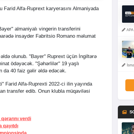
su Farid Alfa-Ruprext karyerasını Almaniyada
Bayer" almaniyalı vingerin transferini
APA 
barədə insayder Fabritsio Romano məlumat
q əldə olunub. "Bayer" Ruprext üçün İngiltərə
inat ödəyəcək. "Şəhərlilər" 19 yaşlı
İsma
 da 40 faiz gəlir əldə edəcək.
" Farid Alfa-Ruprexti 2022-ci ilin yayında
 transfer edib. Onun klubla müqaviləsi
S
 qərarını verdi
 qayıtdı
empionşipdə