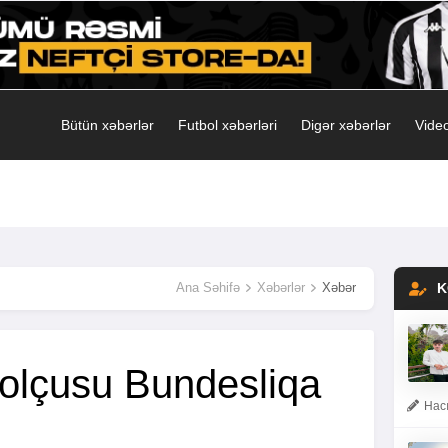
Bütün xəbərlər
Futbol xəbərləri
Digər xəbərlər
Video
Ana Səhifə
Xəbərlər
Xəbər
K
tbolçusu Bundesliqa
Hacı