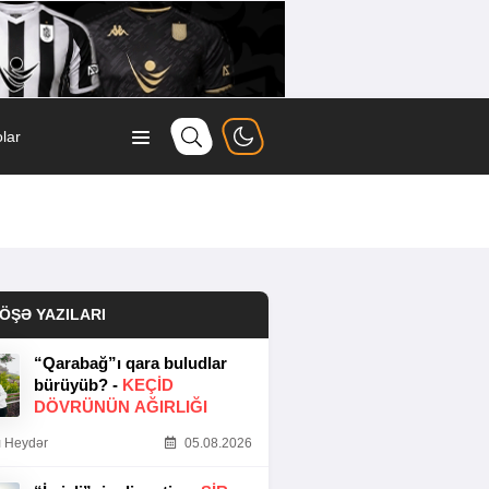
lar
ÖŞƏ YAZILARI
“Qarabağ”ı qara buludlar
bürüyüb? -
KEÇID
DÖVRÜNÜN AĞIRLIĞI
 Heydər
05.08.2026