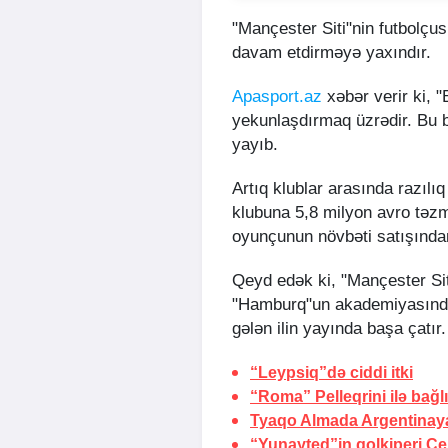
"Mançester Siti"nin futbolçu
davam etdirməyə yaxındır.
Apasport.az
xəbər verir ki, "
yekunlaşdırmaq üzrədir. Bu 
yayıb.
Artıq klublar arasında razılı
klubuna 5,8 milyon avro təzm
oyunçunun növbəti satışından
Qeyd edək ki, "Mançester Siti
"Hamburq"un akademiyasından
gələn ilin yayında başa çatır.
“Leypsiq”də ciddi itki
“Roma” Pelleqrini ilə bağlı
Tyaqo Almada Argentinaya
“Yunayted”in qolkiperi Ç