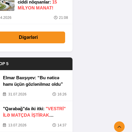
ciddi nöqsanlar:
15
MILYON MANAT!
4.2026
21:08
Digərləri
OP 5
Elmar Baxşıyev: “Bu nəticə
hamı üçün gözlənilməz oldu”
31.07.2026
16:26
"Qarabağ"da iki itki:
"VESTRİ"
İLƏ MATÇDA İŞTİRAK
ETMƏYƏCƏKLƏR
13.07.2026
14:37