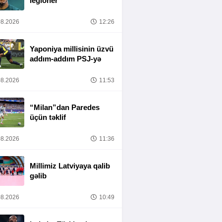
legioner
8.2026
12:26
Yaponiya millisinin üzvü
addım-addım PSJ-yə
8.2026
11:53
“Milan”dan Paredes
üçün təklif
8.2026
11:36
Millimiz Latviyaya qalib
gəlib
8.2026
10:49