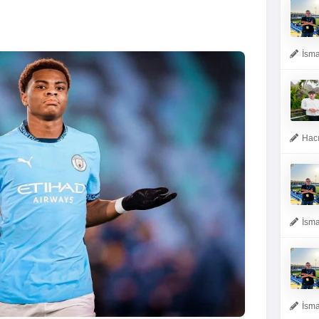
İsma
Hacı
İsma
İsma