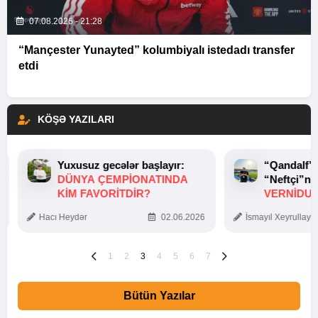
07.08.2026 - 21:28
“Mançester Yunayted” kolumbiyalı istedadı transfer
etdi
KÖŞƏ YAZILARI
Yuxusuz gecələr başlayır:
“Qandalf”
DÜNYA ÇEMPIONATINDA
“Neftçi”ni
KIM FAVORITDIR?
VERNİDUB
TOXUNUŞ
Hacı Heydər
02.06.2026
İsmayıl Xeyrullaye
1
2
3
4
5
6
7
Bütün Yazılar