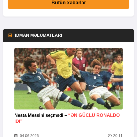
Bütün xəbərlər
İDMAN MƏLUMATLARI
Nesta Messini seçmədi –
“ƏN GÜCLÜ RONALDO
“
IDI”
V
20
04.06.2026
20:11