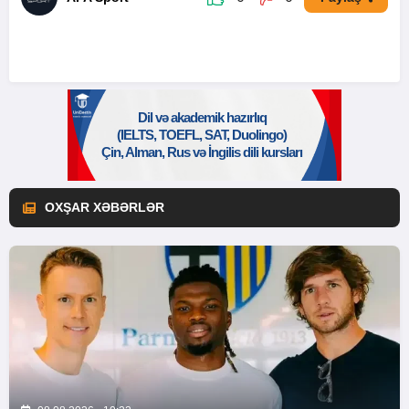
OXŞAR XƏBƏRLƏR