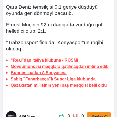
Qara Dəniz təmsilçisi 0:1 geriyə düşdüyü
oyunda geri dönməyi bacarıb.
Ernest Muçinin 92-ci dəqiqədə vurduğu qol
həlledici olub: 2:1.
"Trabzonspor" finalda "Konyaspor"un rəqibi
olacaq.
“Real”dan İtaliya klubuna -
RƏSMİ
Mövsümöncəsi məşqlərə qatılmaqdan imtina edib
Bundesliqadan A Seriyasına
Sabiq "Fənərbaxça"lı Super Liqa klubunda
Qazaxıstan millisinin yeni baş məşqçisi bəlli oldu
0
0
APA Sport
Paylaş