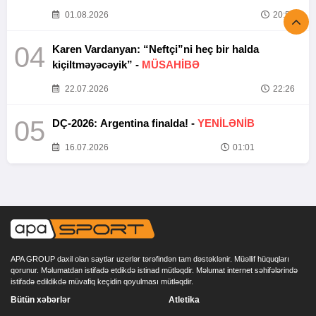
01.08.2026
20:52
04
Karen Vardanyan: “Neftçi”ni heç bir halda
kiçiltməyəcəyik” -
MÜSAHİBƏ
22.07.2026
22:26
05
DÇ-2026: Argentina finalda! -
YENİLƏNİB
16.07.2026
01:01
APA GROUP daxil olan saytlar uzerlər tərəfindən tam dəstəklənir. Müəllif hüquqları
qorunur. Məlumatdan istifadə etdikdə istinad mütləqdir. Məlumat internet səhifələrində
istifadə edildikdə müvafiq keçidin qoyulması mütləqdir.
Bütün xəbərlər
Atletika