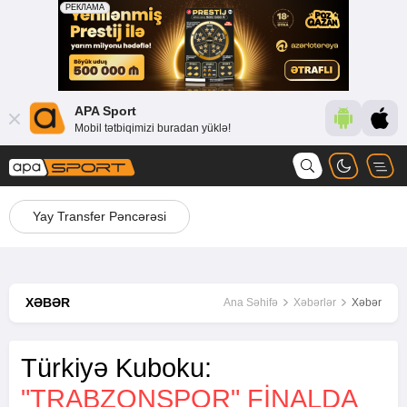
APA Sport
Mobil tətbiqimizi buradan yüklə!
Yay Transfer Pəncərəsi
XƏBƏR
Ana Səhifə
Xəbərlər
Xəbər
Türkiyə Kuboku:
"TRABZONSPOR" FINALDA