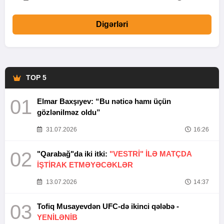
Digərləri
TOP 5
01
Elmar Baxşıyev: “Bu nəticə hamı üçün
gözlənilməz oldu”
31.07.2026
16:26
02
"Qarabağ"da iki itki:
"VESTRİ" İLƏ MATÇDA
İŞTİRAK ETMƏYƏCƏKLƏR
13.07.2026
14:37
03
Tofiq Musayevdən UFC-də ikinci qələbə -
YENİLƏNİB