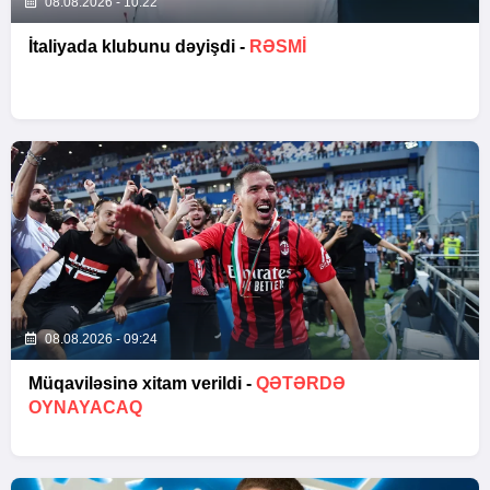
08.08.2026 - 10:22
İtaliyada klubunu dəyişdi -
RƏSMİ
08.08.2026 - 09:24
Müqaviləsinə xitam verildi -
QƏTƏRDƏ
OYNAYACAQ