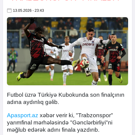
13.05.2026 - 23:43
Futbol üzrə Türkiyə Kubokunda son finalçının
adına aydınlıq gəlib.
Apasport.az
xəbər verir ki, "Trabzonspor"
yarımfinal mərhələsində "Gənclərbirliyi"ni
məğlub edərək adını finala yazdırıb.