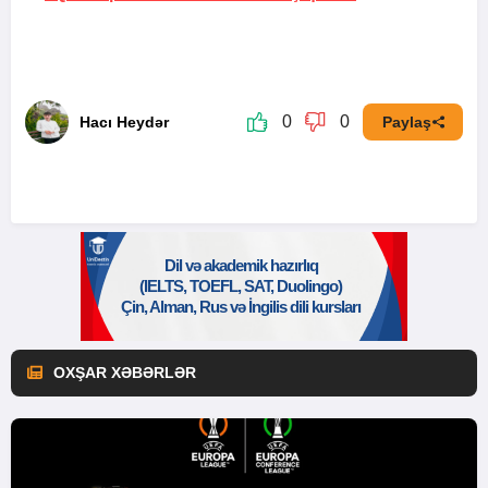
0
0
Hacı Heydər
Paylaş
OXŞAR XƏBƏRLƏR