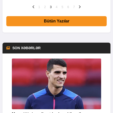
1
2
3
4
5
6
7
Bütün Yazılar
SON XƏBƏRLƏR