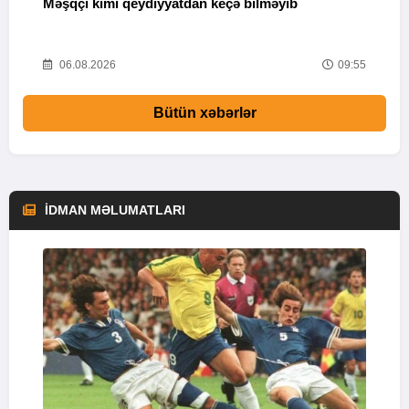
Məşqçi kimi qeydiyyatdan keçə bilməyib
K
08
06.08.2026
09:55
Bütün xəbərlər
İDMAN MƏLUMATLARI