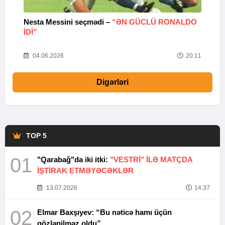
Nesta Messini seçmədi –
“ƏN GÜCLÜ RONALDO
“
IDI”
V
20
04.06.2026
20:11
Digərləri
TOP 5
01
"Qarabağ"da iki itki:
"VESTRİ" İLƏ MATÇDA
İŞTİRAK ETMƏYƏCƏKLƏR
13.07.2026
14:37
02
Elmar Baxşıyev: “Bu nəticə hamı üçün
gözlənilməz oldu”