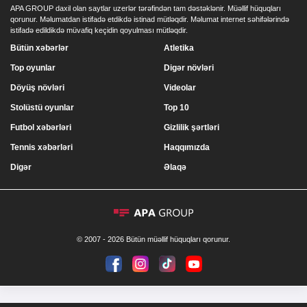
APA GROUP daxil olan saytlar uzerlər tərəfindən tam dəstəklənir. Müəllif hüquqları
qorunur. Məlumatdan istifadə etdikdə istinad mütləqdir. Məlumat internet səhifələrində
istifadə edildikdə müvafiq keçidin qoyulması mütləqdir.
Bütün xəbərlər
Atletika
Top oyunlar
Digər növləri
Döyüş növləri
Videolar
Stolüstü oyunlar
Top 10
Futbol xəbərləri
Gizlilik şərtləri
Tennis xəbərləri
Haqqımızda
Digər
Əlaqə
© 2007 - 2026 Bütün müəllif hüquqları qorunur.