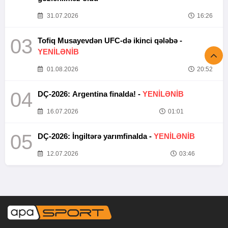
31.07.2026
16:26
03
Tofiq Musayevdən UFC-də ikinci qələbə -
YENİLƏNİB
01.08.2026
20:52
04
DÇ-2026: Argentina finalda! -
YENİLƏNİB
16.07.2026
01:01
05
DÇ-2026: İngiltərə yarımfinalda -
YENİLƏNİB
12.07.2026
03:46