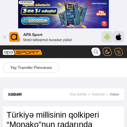
APA Sport
Mobil tətbiqimizi buradan yüklə!
Yay Transfer Pəncərəsi
XƏBƏR
Ana Səhifə
Xəbərlər
Xəbər
Türkiyə millisinin qolkiperi
“Monako”nun radarında