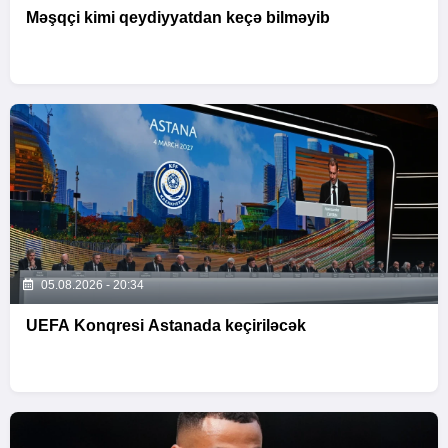
Məşqçi kimi qeydiyyatdan keçə bilməyib
05.08.2026 - 20:34
UEFA Konqresi Astanada keçiriləcək