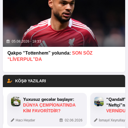
05.08.2026 - 18:33
Qakpo “Tottenhem” yolunda:
SON SÖZ
“LIVERPUL”DA
KÖŞƏ YAZILARI
Yuxusuz gecələr başlayır:
“Qandalf”
DÜNYA ÇEMPIONATINDA
“Neftçi”ni
KIM FAVORITDIR?
VERNİDUB
TOXUNUŞ
Hacı Heydər
02.06.2026
İsmayıl Xeyrullaye