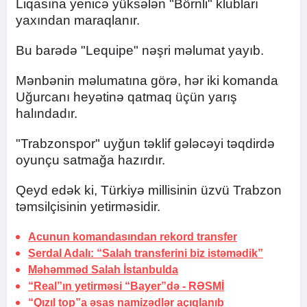
Liqasına yenicə yüksələn "Börnli" klubları
yaxından maraqlanır.
Bu barədə "Lequipe" nəşri məlumat yayıb.
Mənbənin məlumatına görə, hər iki komanda
Uğurcanı heyətinə qatmaq üçün yarış
halındadır.
"Trabzonspor" uyğun təklif gələcəyi təqdirdə
oyunçu satmağa hazırdır.
Qeyd edək ki, Türkiyə millisinin üzvü Trabzon
təmsilçisinin yetirməsidir.
Acunun komandasından rekord transfer
Serdal Adalı: “Salah transferini biz istəmədik”
Məhəmməd Salah
İstanbulda
“Real”ın yetirməsi “Bayer”də -
RƏSMİ
“Qızıl top”a əsas namizədlər açıqlanıb