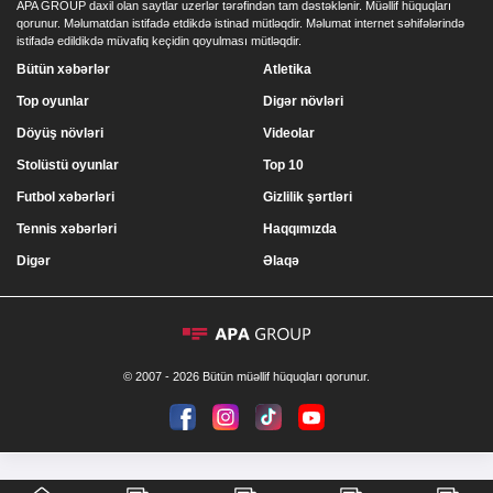
APA GROUP daxil olan saytlar uzerlər tərəfindən tam dəstəklənir. Müəllif hüquqları
qorunur. Məlumatdan istifadə etdikdə istinad mütləqdir. Məlumat internet səhifələrində
istifadə edildikdə müvafiq keçidin qoyulması mütləqdir.
Bütün xəbərlər
Atletika
Top oyunlar
Digər növləri
Döyüş növləri
Videolar
Stolüstü oyunlar
Top 10
Futbol xəbərləri
Gizlilik şərtləri
Tennis xəbərləri
Haqqımızda
Digər
Əlaqə
© 2007 - 2026 Bütün müəllif hüquqları qorunur.