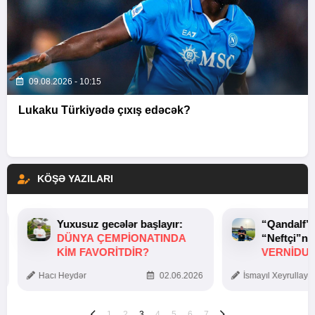
09.08.2026 - 10:15
Lukaku Türkiyədə çıxış edəcək?
KÖŞƏ YAZILARI
Yuxusuz gecələr başlayır:
“Qandalf”
DÜNYA ÇEMPIONATINDA
“Neftçi”ni
KIM FAVORITDIR?
VERNİDUB
TOXUNUŞ
Hacı Heydər
02.06.2026
İsmayıl Xeyrullaye
1
2
3
4
5
6
7