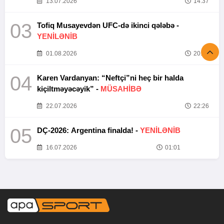
13.07.2026
14:37
03
Tofiq Musayevdən UFC-də ikinci qələbə -
YENİLƏNİB
01.08.2026
20:52
04
Karen Vardanyan: “Neftçi”ni heç bir halda
kiçiltməyəcəyik” -
MÜSAHİBƏ
22.07.2026
22:26
05
DÇ-2026: Argentina finalda! -
YENİLƏNİB
16.07.2026
01:01