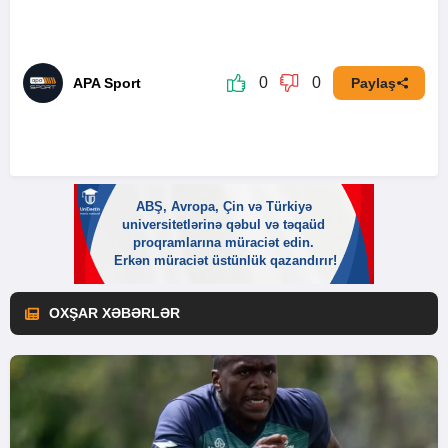
0
0
APA Sport
Paylaş
OXŞAR XƏBƏRLƏR