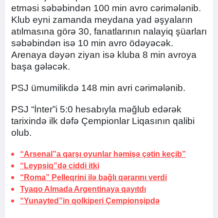
etməsi səbəbindən 100 min avro cərimələnib.
Klub eyni zamanda meydana yad əşyaların
atılmasına görə 30, fanatlarının nalayiq şüarları
səbəbindən isə 10 min avro ödəyəcək.
Arenaya dəyən ziyan isə kluba 8 min avroya
başa gələcək.
PSJ ümumilikdə 148 min avri cərimələnib.
PSJ “İnter”i 5:0 hesabıyla məğlub edərək
tarixində ilk dəfə Çempionlar Liqasının qalibi
olub.
“Arsenal”a qarşı oyunlar həmişə çətin keçib”
“Leypsiq”də ciddi itki
“Roma” Pelleqrini ilə bağlı qərarını verdi
Tyaqo Almada Argentinaya qayıtdı
“Yunayted”in qolkiperi Çempionşipdə