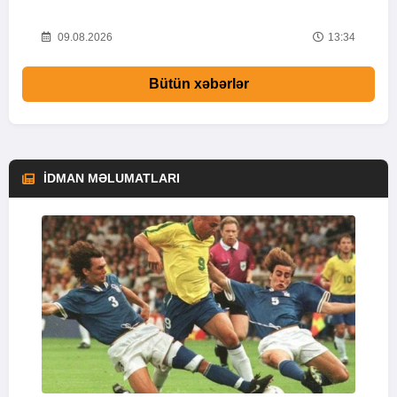
53
09.08.2026
13:34
Bütün xəbərlər
İDMAN MƏLUMATLARI