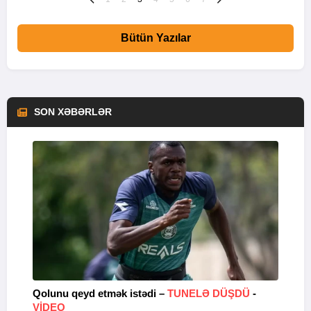
Bütün Yazılar
SON XƏBƏRLƏR
lə
Qolunu qeyd etmək istədi –
TUNELƏ DÜŞDÜ
-
“
VİDEO