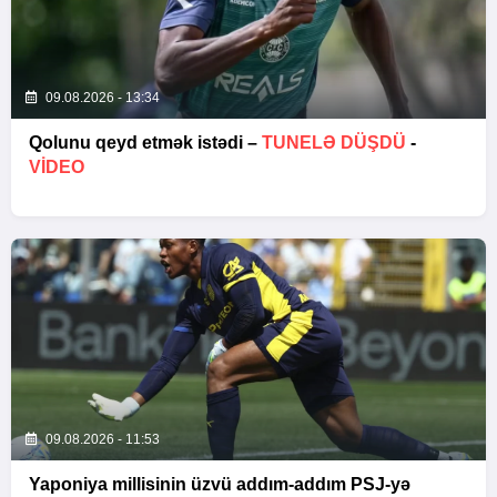
09.08.2026 - 13:34
Qolunu qeyd etmək istədi –
TUNELƏ DÜŞDÜ
-
VİDEO
09.08.2026 - 11:53
Yaponiya millisinin üzvü addım-addım PSJ-yə