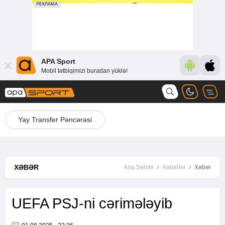
APA Sport
Mobil tətbiqimizi buradan yüklə!
Yay Transfer Pəncərəsi
XƏBƏR
Ana Səhifə
Xəbərlər
Xəbər
UEFA PSJ-ni cərimələyib