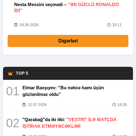
Nesta Messini seçmədi –
“ƏN GÜCLÜ RONALDO
“
IDI”
V
20
04.06.2026
20:11
Digərləri
TOP 5
01
Elmar Baxşıyev: “Bu nəticə hamı üçün
gözlənilməz oldu”
31.07.2026
16:26
02
"Qarabağ"da iki itki:
"VESTRİ" İLƏ MATÇDA
İŞTİRAK ETMƏYƏCƏKLƏR