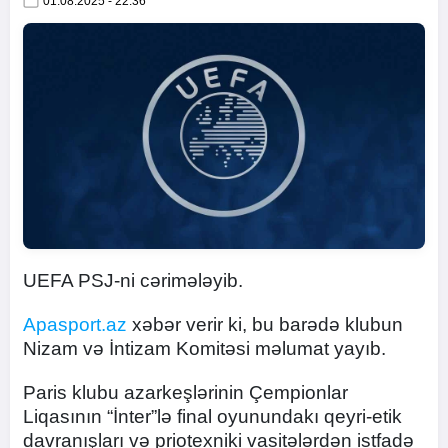
01.08.2025 - 22:36
UEFA PSJ-ni cərimələyib.
Apasport.az
xəbər verir ki, bu barədə klubun
Nizam və İntizam Komitəsi məlumat yayıb.
Paris klubu azarkeşlərinin Çempionlar
Liqasının “İnter”lə final oyunundakı qeyri-etik
davranışları və priotexniki vasitələrdən istfadə