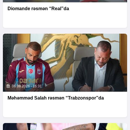
Diomande rəsmən “Real”da
06.08.2026 - 16:31
Məhəmməd Salah rəsmən “Trabzonspor”da