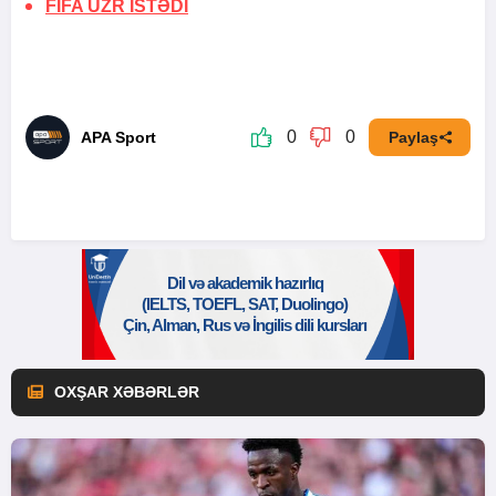
FİFA
ÜZR İSTƏDİ
0
0
APA Sport
Paylaş
OXŞAR XƏBƏRLƏR