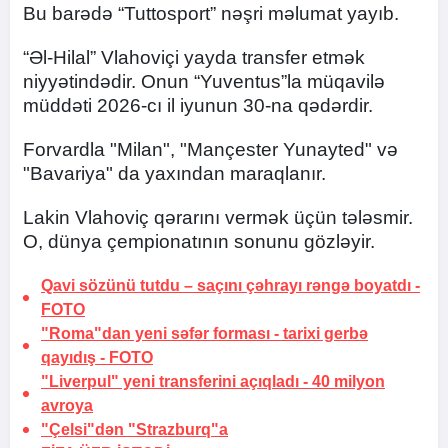
Bu barədə “Tuttosport” nəşri məlumat yayıb.
“Əl-Hilal” Vlahoviçi yayda transfer etmək
niyyətindədir. Onun “Yuventus”la müqavilə
müddəti 2026-cı il iyunun 30-na qədərdir.
Forvardla "Milan", "Mançester Yunayted" və
"Bavariya" da yaxından maraqlanır.
Lakin Vlahoviç qərarını vermək üçün tələsmir.
O, dünya çempionatının sonunu gözləyir.
Qavi sözünü tutdu –
saçını çəhrayı rəngə boyatdı
-
FOTO
"Roma"dan yeni səfər forması -
tarixi gerbə
qayıdış
-
FOTO
"Liverpul" yeni transferini açıqladı -
40 milyon
avroya
"Çelsi"dən "Strazburq"a