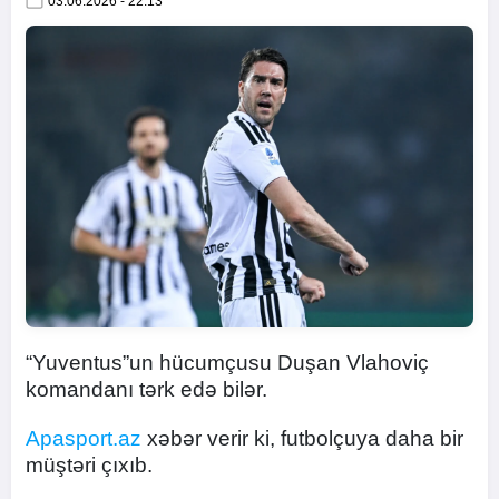
03.06.2026 - 22:13
“Yuventus”un hücumçusu Duşan Vlahoviç
komandanı tərk edə bilər.
Apasport.az
xəbər verir ki, futbolçuya daha bir
müştəri çıxıb.