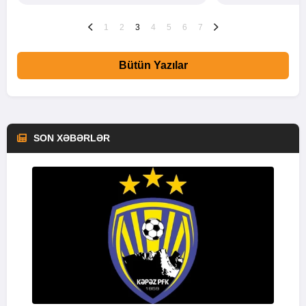
1
2
3
4
5
6
7
Bütün Yazılar
SON XƏBƏRLƏR