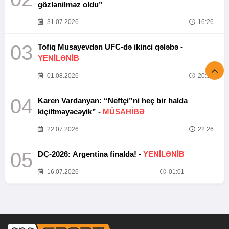
gözlənilməz oldu”
31.07.2026
16:26
03
Tofiq Musayevdən UFC-də ikinci qələbə -
YENİLƏNİB
01.08.2026
20:52
04
Karen Vardanyan: “Neftçi”ni heç bir halda
kiçiltməyəcəyik” -
MÜSAHİBƏ
22.07.2026
22:26
05
DÇ-2026: Argentina finalda! -
YENİLƏNİB
16.07.2026
01:01