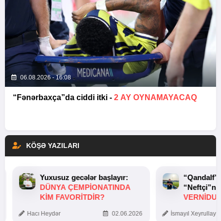
06.08.2026 - 16:08
“Fənərbaxça”da ciddi itki -
2 AY OYNAMAYACAQ
KÖŞƏ YAZILARI
Yuxusuz gecələr başlayır:
“Qandalf”
DÜNYA ÇEMPIONATINDA
“Neftçi”ni
KIM FAVORITDIR?
VERNİDUB
TOXUNUŞ
Hacı Heydər
02.06.2026
İsmayıl Xeyrullaye