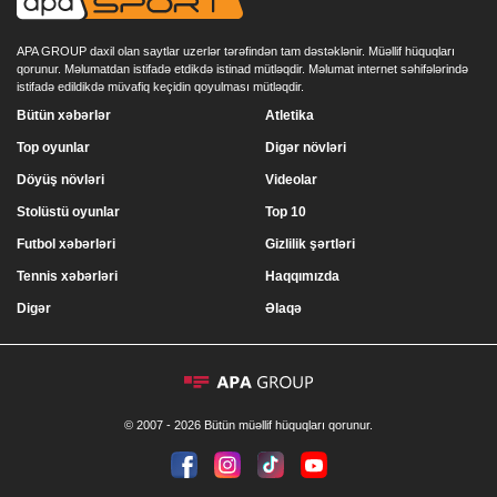
APA GROUP daxil olan saytlar uzerlər tərəfindən tam dəstəklənir. Müəllif hüquqları
qorunur. Məlumatdan istifadə etdikdə istinad mütləqdir. Məlumat internet səhifələrində
istifadə edildikdə müvafiq keçidin qoyulması mütləqdir.
Bütün xəbərlər
Atletika
Top oyunlar
Digər növləri
Döyüş növləri
Videolar
Stolüstü oyunlar
Top 10
Futbol xəbərləri
Gizlilik şərtləri
Tennis xəbərləri
Haqqımızda
Digər
Əlaqə
© 2007 - 2026 Bütün müəllif hüquqları qorunur.