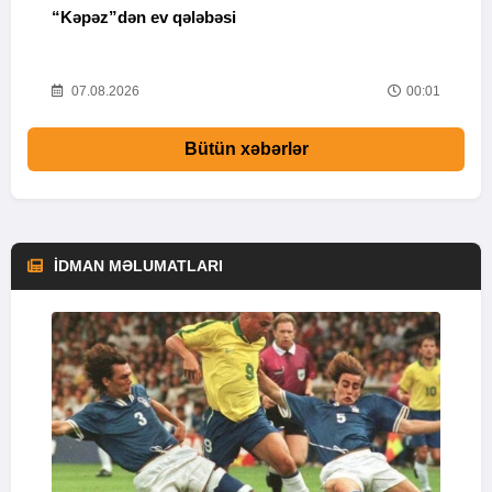
“Kəpəz”dən ev qələbəsi
Q
i
52
07.08.2026
00:01
Bütün xəbərlər
İDMAN MƏLUMATLARI