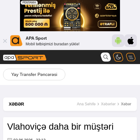
APA Sport
Mobil tətbiqimizi buradan yüklə!
Yay Transfer Pəncərəsi
XƏBƏR
Ana Səhifə
Xəbərlər
Xəbər
Vlahoviçə daha bir müştəri