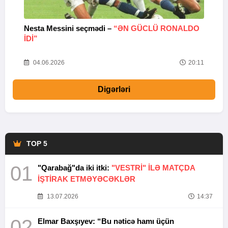
Nesta Messini seçmədi –
“ƏN GÜCLÜ RONALDO
“
IDI”
V
20
04.06.2026
20:11
Digərləri
TOP 5
01
"Qarabağ"da iki itki:
"VESTRİ" İLƏ MATÇDA
İŞTİRAK ETMƏYƏCƏKLƏR
13.07.2026
14:37
02
Elmar Baxşıyev: “Bu nəticə hamı üçün