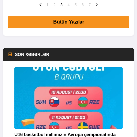
1
2
3
4
5
6
7
Bütün Yazılar
SON XƏBƏRLƏR
U16 basketbol millimizin Avropa çempionatında
M