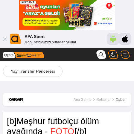
APA Sport
Mobil tətbiqimizi buradan yüklə!
Yay Transfer Pəncərəsi
XƏBƏR
Ana Səhifə
Xəbərlər
Xəbər
[b]Məşhur futbolçu ölüm
ayağında -
FOTO
[/b]