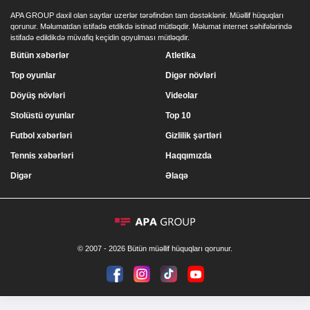
APA GROUP daxil olan saytlar uzerlər tərəfindən tam dəstəklənir. Müəllif hüquqları
qorunur. Məlumatdan istifadə etdikdə istinad mütləqdir. Məlumat internet səhifələrində
istifadə edildikdə müvafiq keçidin qoyulması mütləqdir.
Bütün xəbərlər
Atletika
Top oyunlar
Digər növləri
Döyüş növləri
Videolar
Stolüstü oyunlar
Top 10
Futbol xəbərləri
Gizlilik şərtləri
Tennis xəbərləri
Haqqımızda
Digər
Əlaqə
© 2007 - 2026 Bütün müəllif hüquqları qorunur.