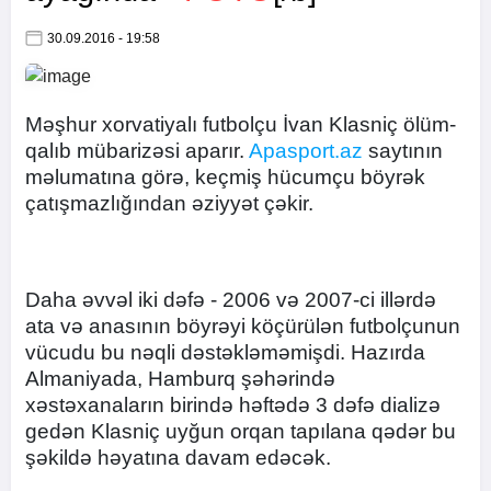
30.09.2016 - 19:58
Məşhur xorvatiyalı futbolçu İvan Klasniç ölüm-
qalıb mübarizəsi aparır.
Apasport.az
saytının
məlumatına görə, keçmiş hücumçu böyrək
çatışmazlığından əziyyət çəkir.
Daha əvvəl iki dəfə - 2006 və 2007-ci illərdə
ata və anasının böyrəyi köçürülən futbolçunun
vücudu bu nəqli dəstəkləməmişdi. Hazırda
Almaniyada, Hamburq şəhərində
xəstəxanaların birində həftədə 3 dəfə dializə
gedən Klasniç uyğun orqan tapılana qədər bu
şəkildə həyatına davam edəcək.