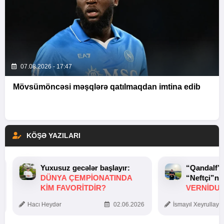
07.08.2026 - 17:47
Mövsümöncəsi məşqlərə qatılmaqdan imtina edib
KÖŞƏ YAZILARI
Yuxusuz gecələr başlayır:
“Qandalf”
DÜNYA ÇEMPIONATINDA
“Neftçi”ni
KIM FAVORITDIR?
VERNİDUB
TOXUNUŞ
Hacı Heydər
02.06.2026
İsmayıl Xeyrullaye