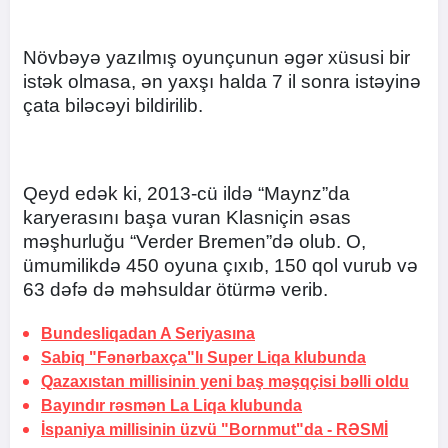
Növbəyə yazılmış oyunçunun əgər xüsusi bir
istək olmasa, ən yaxşı halda 7 il sonra istəyinə
çata biləcəyi bildirilib.
Qeyd edək ki, 2013-cü ildə “Maynz”da
karyerasını başa vuran Klasniçin əsas
məşhurluğu “Verder Bremen”də olub. O,
ümumilikdə 450 oyuna çıxıb, 150 qol vurub və
63 dəfə də məhsuldar ötürmə verib.
Bundesliqadan A Seriyasına
Sabiq "Fənərbaxça"lı Super Liqa klubunda
Qazaxıstan millisinin yeni baş məşqçisi bəlli oldu
Bayındır rəsmən La Liqa klubunda
İspaniya millisinin üzvü "Bornmut"da -
RƏSMİ