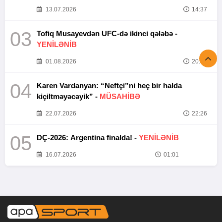
13.07.2026
14:37
03
Tofiq Musayevdən UFC-də ikinci qələbə -
YENİLƏNİB
01.08.2026
20:52
04
Karen Vardanyan: “Neftçi”ni heç bir halda
kiçiltməyəcəyik” -
MÜSAHİBƏ
22.07.2026
22:26
05
DÇ-2026: Argentina finalda! -
YENİLƏNİB
16.07.2026
01:01