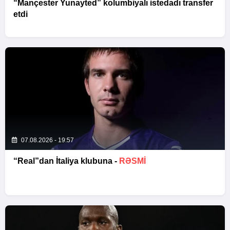
“Mançester Yunayted” kolumbiyalı istedadı transfer
etdi
07.08.2026 - 19:57
“Real”dan İtaliya klubuna -
RƏSMİ