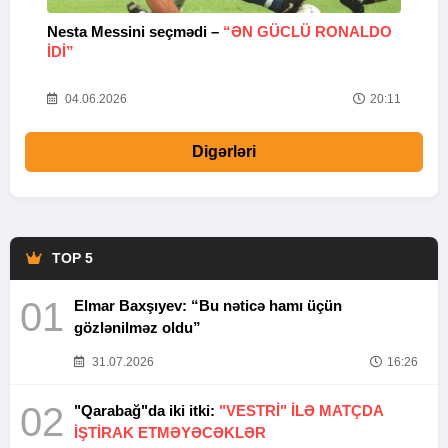
Nesta Messini seçmədi –
“ƏN GÜCLÜ RONALDO
“
IDI”
V
20
04.06.2026
20:11
Digərləri
TOP 5
01
Elmar Baxşıyev: “Bu nəticə hamı üçün
gözlənilməz oldu”
31.07.2026
16:26
02
"Qarabağ"da iki itki:
"VESTRİ" İLƏ MATÇDA
İŞTİRAK ETMƏYƏCƏKLƏR