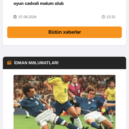
oyun cədvəli məlum olub
58
07.08.2026
23:32
Bütün xəbərlər
İDMAN MƏLUMATLARI